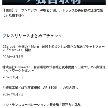
【独自】オープンロジの「AI梱包予測」、トラック必要台数の迅速把握
にも活用本格化
プレスリリースまとめてチェック
CBcloud、全国の「Marq」施設を起点とした新たな配送プラットフォー
ム「MarqGO」開始
2026年8月5日
株式会社Univearth、倉吉運送株式会社と資本提携〜山陰エリアへ実運送
ネットワークを拡大〜
2026年8月5日
川崎重工業／ばら積運搬船「ARISTOS II」の引き渡し
2026年8月5日
フジトランスコーポレーション／新造船「蓉翔丸」就航