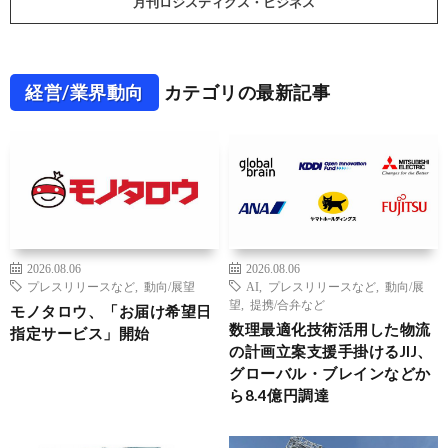
月刊ロジスティクス・ビジネス
経営/業界動向
カテゴリの最新記事
2026.08.06
2026.08.06
プレスリリースなど
,
動向/展望
AI
,
プレスリリースなど
,
動向/展
望
,
提携/合弁など
モノタロウ、「お届け希望日
数理最適化技術活用した物流
指定サービス」開始
の計画立案支援手掛けるJIJ、
グローバル・ブレインなどか
ら8.4億円調達