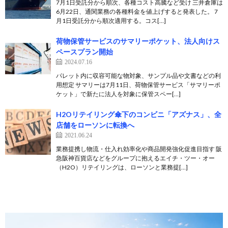
7月1日受託分から順次、各種コスト高騰など受け 三井倉庫は
6月22日、通関業務の各種料金を値上げすると発表した。 7
月1日受託分から順次適用する。コス[…]
荷物保管サービスのサマリーポケット、法人向けス
ペースプラン開始
2024.07.16
パレット内に収容可能な物対象、サンプル品や文書などの利
用想定 サマリーは7月11日、荷物保管サービス「サマリーポ
ケット」で新たに法人を対象に保管スペー[…]
H2Oリテイリング傘下のコンビニ「アズナス」、全
店舗をローソンに転換へ
2021.06.24
業務提携し物流・仕入れ効率化や商品開発強化促進目指す 阪
急阪神百貨店などをグループに抱えるエイチ・ツー・オー
（H2O）リテイリングは、ローソンと業務提[…]