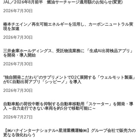
JAL／2026年8月前半 燃油サーチャージ適用額のお知らせ(変更)
2026年7月30日
椿本チエイン／再生可能エネルギーを活用し、カーボンニュートラル実
現を加速
2026年7月30日
三井倉庫ホールディングス、受託物流業務に 「生成AI出荷検品アプリ」
を開発・導入開始
2026年7月30日
“独自開発こだわり”のサプリメントでD2C展開する「ウェルモット製薬」
がEC自動出荷アプリ「シッピーノ」を導入
2026年7月30日
自動車船の荷役中断を抑制する自動車移動用「スケーター」を開発・導
入 ～自力走行できない車両を約5分で移動可能に～
2026年7月27日
【㈱ハナインターナショナル×星清重機運輸㈱】グループ会社で販売力の
更なる強化ねらう