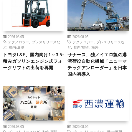
2026.08.05
2026.08.05
テクノロジー
,
プレスリリースな
テクノロジー
,
プレスリリースな
ど
,
動向/展望
ど
,
動向/展望
,
海外
トヨタL&F、国内向け1～3.5t
サナース、独ノイエロ製の港
積みガソリンエンジン式フォ
湾荷役自動化機械「ニューマ
ークリフトの出荷を再開
チックアンローダー」を日本
国内初導入
2026.08.05
2026.08.05
プレスリリースなど
,
動向/展望
プレスリリースなど
,
動向/展望