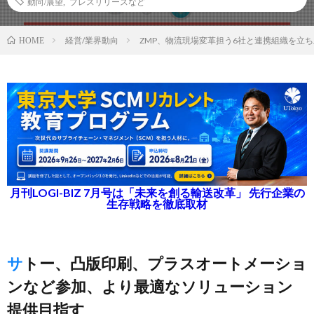
動向/展望
,
プレスリリースなど
経営/業界動向
ZMP、物流現場変革担う6社と連携組織を立
HOME
月刊LOGI-BIZ 7月号は「未来を創る輸送改革」 先行企業の
生存戦略を徹底取材
サトー、凸版印刷、プラスオートメーショ
ンなど参加、より最適なソリューション
提供目指す