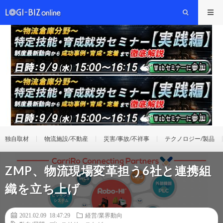
独自取材
物流施設/不動産
災害/事故/不祥事
テクノロジー/製品
ZMP、物流現場変革担う6社と連携組
織を立ち上げ
2021.02.09 18:47:29
経営/業界動向