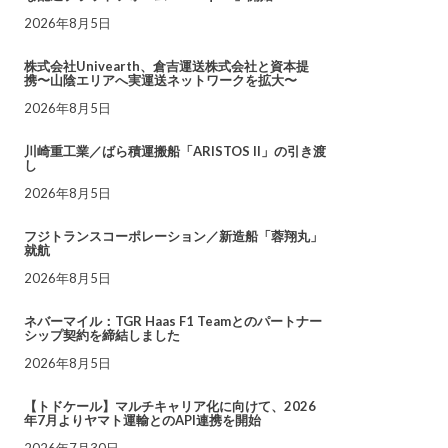
2026年8月5日
株式会社Univearth、倉吉運送株式会社と資本提
携〜山陰エリアへ実運送ネットワークを拡大〜
2026年8月5日
川崎重工業／ばら積運搬船「ARISTOS II」の引き渡
し
2026年8月5日
フジトランスコーポレーション／新造船「蓉翔丸」
就航
2026年8月5日
ネバーマイル：TGR Haas F1 Teamとのパートナー
シップ契約を締結しました
2026年8月5日
【トドケール】マルチキャリア化に向けて、2026
年7月よりヤマト運輸とのAPI連携を開始
2026年7月30日