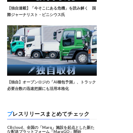
【独自連載】「今そこにある危機」を読み解く 国
際ジャーナリスト・ビニシウス氏
【独自】オープンロジの「AI梱包予測」、トラック
必要台数の迅速把握にも活用本格化
プレスリリースまとめてチェック
CBcloud、全国の「Marq」施設を起点とした新た
な配送プラットフォーム「MarqGO」開始