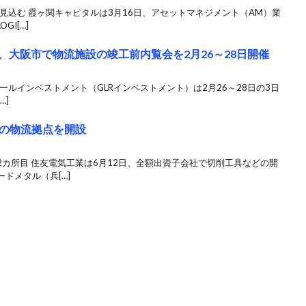
工見込む 霞ヶ関キャピタルは3月16日、アセットマネジメント（AM）業
I[…]
、大阪市で物流施設の竣工前内覧会を2月26～28日開催
アールインベストメント（GLRインベストメント）は2月26～28日の3日
…]
の物流拠点を開設
カ所目 住友電気工業は6月12日、全額出資子会社で切削工具などの開
ドメタル（兵[…]