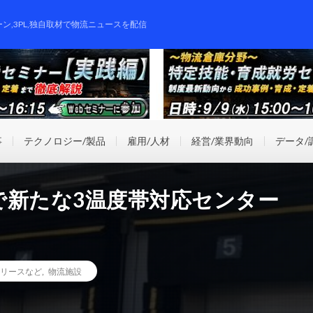
ーン,3PL,独自取材で物流ニュースを配信
事
テクノロジー/製品
雇用/人材
経営/業界動向
データ/
で新たな3温度帯対応センター
リースなど
,
物流施設