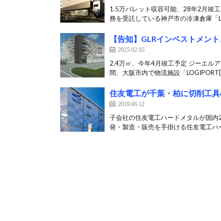
1.5万パレット収容可能、28年2月竣
務を受託している神戸市の冷凍倉庫「LOG
【告知】GLRインベストメント
2025.02.05
2.4万㎡、今年4月竣工予定 ジーエル
間、大阪市内で物流施設「LOGIPORT[
住友電工が千葉・柏に切削工具
2019.06.12
子会社の住友電工ハードメタルが国内2
発・製造・販売を手掛ける住友電工ハー