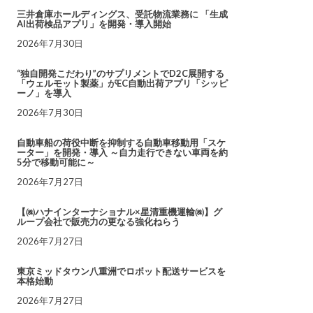
三井倉庫ホールディングス、受託物流業務に 「生成
AI出荷検品アプリ」を開発・導入開始
2026年7月30日
“独自開発こだわり”のサプリメントでD2C展開する
「ウェルモット製薬」がEC自動出荷アプリ「シッピ
ーノ」を導入
2026年7月30日
自動車船の荷役中断を抑制する自動車移動用「スケ
ーター」を開発・導入 ～自力走行できない車両を約
5分で移動可能に～
2026年7月27日
【㈱ハナインターナショナル×星清重機運輸㈱】グ
ループ会社で販売力の更なる強化ねらう
2026年7月27日
東京ミッドタウン八重洲でロボット配送サービスを
本格始動
2026年7月27日