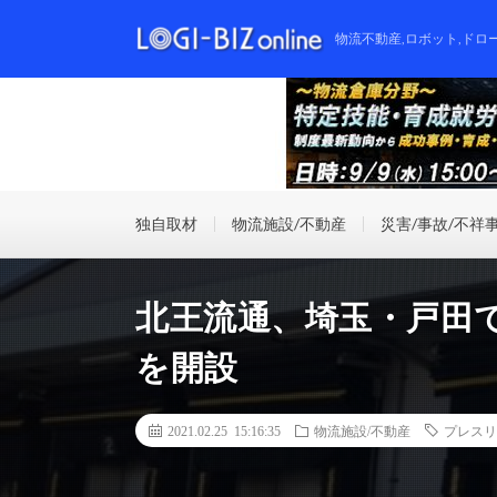
物流不動産,ロボット,ドロ
独自取材
物流施設/不動産
災害/事故/不祥
北王流通、埼玉・戸田
を開設
2021.02.25 15:16:35
物流施設/不動産
プレスリ