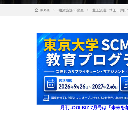
物流施設/不動産
北王流通、埼玉・戸田
HOME
月刊LOGI-BIZ 7月号は「未