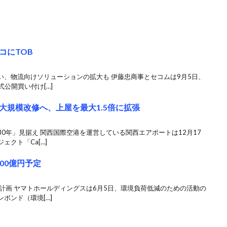
コにTOB
い、物流向けソリューションの拡大も 伊藤忠商事とセコムは9月5日、
公開買い付け[…]
大規模改修へ、上屋を最大1.5倍に拡張
0年」見据え 関西国際空港を運営している関西エアポートは12月17
クト「Ca[…]
00億円予定
計画 ヤマトホールディングスは6月5日、環境負荷低減のための活動の
ボンド（環境[…]