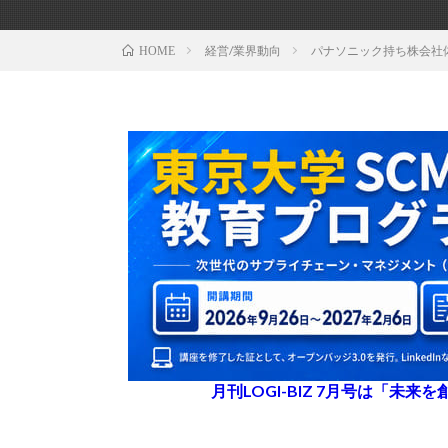
経営/業界動向
パナソニック持ち株会社
HOME
月刊LOGI-BIZ 7月号は「未