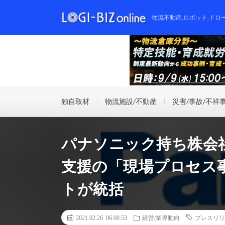
物流不動産,ロボット,ドロ
独自取材
物流施設/不動産
災害/事故/不祥
パナソニック持ち株会
支援の「現場プロセス
トが統括
2021.02.26 06:00:53
経営/業界動向
プレスリリ