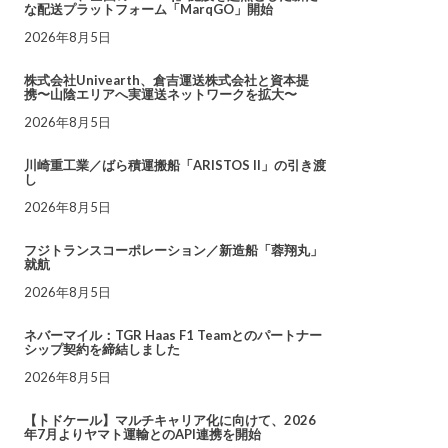
な配送プラットフォーム「MarqGO」開始
2026年8月5日
株式会社Univearth、倉吉運送株式会社と資本提
携〜山陰エリアへ実運送ネットワークを拡大〜
2026年8月5日
川崎重工業／ばら積運搬船「ARISTOS II」の引き渡
し
2026年8月5日
フジトランスコーポレーション／新造船「蓉翔丸」
就航
2026年8月5日
ネバーマイル：TGR Haas F1 Teamとのパートナー
シップ契約を締結しました
2026年8月5日
【トドケール】マルチキャリア化に向けて、2026
年7月よりヤマト運輸とのAPI連携を開始