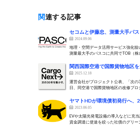
関連する記事
セコムと伊藤忠、測量大手パス
2024.09.06
地理・空間データ活用サービス強化狙
測量最大手のパスコに共同でTOB（株式
関西国際空港で国際貨物地区を
2025.12.18
運営会社がプロジェクト公表、「次の3
日、同空港で国際貨物地区の改修プロジェ
ヤマトHDが環境債初発行へ、2
2023.06.05
EVや太陽光発電設備の導入などに充当
資金調達に使途を絞った社債のグリーン