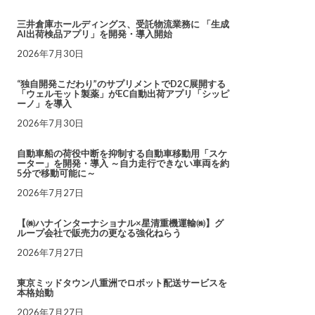
三井倉庫ホールディングス、受託物流業務に 「生成
AI出荷検品アプリ」を開発・導入開始
2026年7月30日
“独自開発こだわり”のサプリメントでD2C展開する
「ウェルモット製薬」がEC自動出荷アプリ「シッピ
ーノ」を導入
2026年7月30日
自動車船の荷役中断を抑制する自動車移動用「スケ
ーター」を開発・導入 ～自力走行できない車両を約
5分で移動可能に～
2026年7月27日
【㈱ハナインターナショナル×星清重機運輸㈱】グ
ループ会社で販売力の更なる強化ねらう
2026年7月27日
東京ミッドタウン八重洲でロボット配送サービスを
本格始動
2026年7月27日