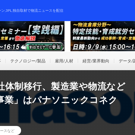
ーン,3PL,独自取材で物流ニュースを配信
事
テクノロジー/製品
雇用/人材
経営/業界動向
データ/
社体制移行、製造業や物流など
事業」はパナソニックコネク
ースなど