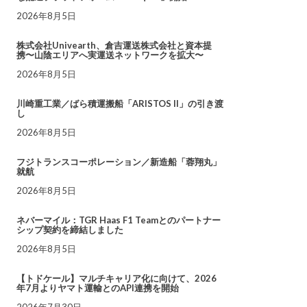
2026年8月5日
株式会社Univearth、倉吉運送株式会社と資本提
携〜山陰エリアへ実運送ネットワークを拡大〜
2026年8月5日
川崎重工業／ばら積運搬船「ARISTOS II」の引き渡
し
2026年8月5日
フジトランスコーポレーション／新造船「蓉翔丸」
就航
2026年8月5日
ネバーマイル：TGR Haas F1 Teamとのパートナー
シップ契約を締結しました
2026年8月5日
【トドケール】マルチキャリア化に向けて、2026
年7月よりヤマト運輸とのAPI連携を開始
2026年7月30日