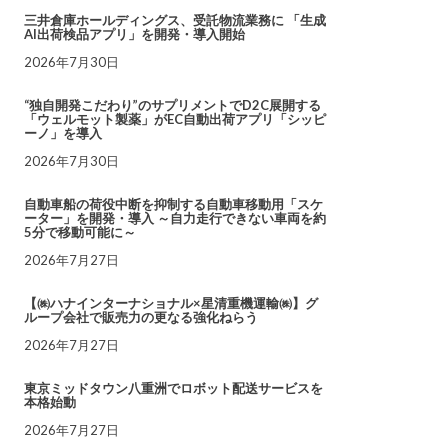
三井倉庫ホールディングス、受託物流業務に 「生成
AI出荷検品アプリ」を開発・導入開始
2026年7月30日
“独自開発こだわり”のサプリメントでD2C展開する
「ウェルモット製薬」がEC自動出荷アプリ「シッピ
ーノ」を導入
2026年7月30日
自動車船の荷役中断を抑制する自動車移動用「スケ
ーター」を開発・導入 ～自力走行できない車両を約
5分で移動可能に～
2026年7月27日
【㈱ハナインターナショナル×星清重機運輸㈱】グ
ループ会社で販売力の更なる強化ねらう
2026年7月27日
東京ミッドタウン八重洲でロボット配送サービスを
本格始動
2026年7月27日