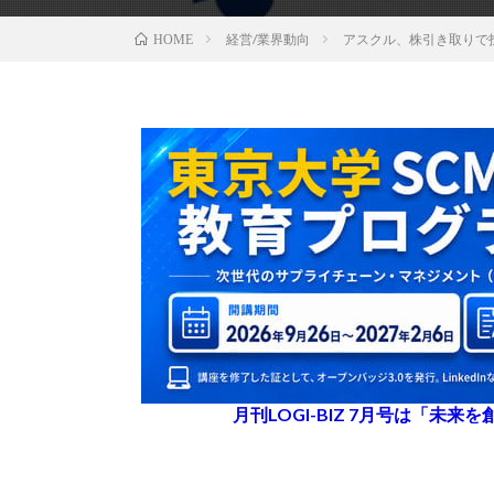
経営/業界動向
アスクル、株引き取りで
HOME
月刊LOGI-BIZ 7月号は「未