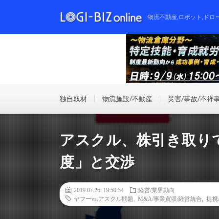
物流不動産,ロボット,ドロ
独自取材
物流施設/不動産
災害/事故/不祥
アスクル、株引き取り
度」と交渉
2019.07.26 19:50:54
経営/業界動向
ヤフーvs.アスクル問題
,
M&A/事業買収/経営統合
,
提携