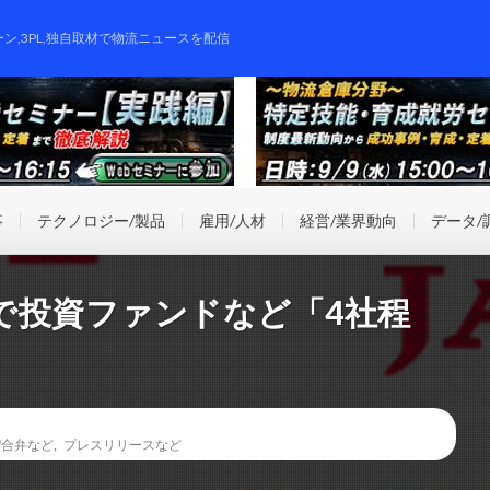
ーン,3PL,独自取材で物流ニュースを配信
事
テクノロジー/製品
雇用/人材
経営/業界動向
データ/
で投資ファンドなど「4社程
/合弁など
,
プレスリリースなど