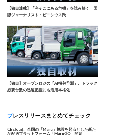
【独自連載】「今そこにある危機」を読み解く 国
際ジャーナリスト・ビニシウス氏
【独自】オープンロジの「AI梱包予測」、トラック
必要台数の迅速把握にも活用本格化
プレスリリースまとめてチェック
CBcloud、全国の「Marq」施設を起点とした新た
な配送プラットフォーム「MarqGO」開始