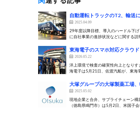
関連する記事
自動運転トラックのT2、輸送
2025.04.09
29年度以降目標、導入のハードル下げ
に自社事業の進捗状況などに関する説明
東海電子のスマホ対応クラウド
2026.05.22
洋上環境で検査の確実性向上となりす
海電子は5月21日、佐渡汽船が、東海電
大塚グループの大塚製薬工場、
2025.05.02
現地企業と合弁、サプライチェーン構
（徳島県鳴門市）は5月2日、米国子会社Ot