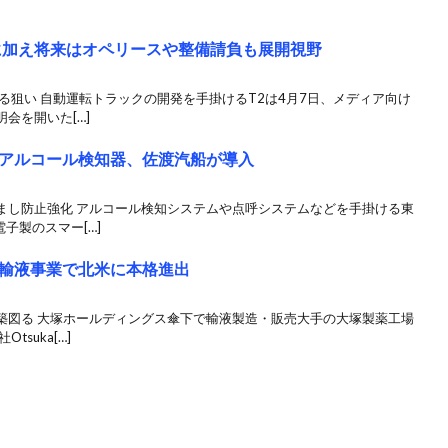
に加え将来はオペリースや整備請負も展開視野
る狙い 自動運転トラックの開発を手掛けるT2は4月7日、メディア向け
会を開いた[…]
アルコール検知器、佐渡汽船が導入
まし防止強化 アルコール検知システムや点呼システムなどを手掛ける東
子製のスマー[…]
輸液事業で北米に本格進出
築図る 大塚ホールディングス傘下で輸液製造・販売大手の大塚製薬工場
suka[…]