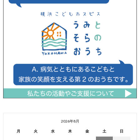
2026年8月
月
火
水
木
金
土
日