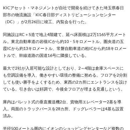
KICアセット・マネジメントが自社で開発を続けてきた埼玉県春日
部市の物流施設「KIC春日部ディストリビューションセンター
（DC）」が2月26日に竣工、内覧会を行った。
同施設はRC＋S造で地上4階建て、延べ床面積は2万1165平方メート
ル。東北自動車道の岩槻ICから約10・5キロメートル、圏央道の五
霞ICから約13キロメートル、常磐自動車道の柏ICから約18キロメー
トルで、幹線道路の国道16号に隣接している。
最大で2社が入居可能な設計としており、2～4階は倉庫スペースに
も空調設備を導入、働きやすい環境の整備に努める。フロアを2分割
しても使い勝手をよくするため、東西の2カ所にエントランスを設け
ている。引き合いは好調で、今後全フロアが埋まる見通しという。
庫内はパレット式の垂直搬送機2台、貨物用エレベーター2基を導
入。両面のトラックバースを28カ所、ドッグレベラーは4基も設置
済み。
半径500メートル圏内にイオンのショッピングセンターなど複数の