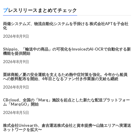
プレスリリースまとめてチェック
両備システムズ、物流自動化システムを手掛ける 株式会社APTを子会社
化
2026年8月9日
Shippio、「輸送中の商品」の可視化をInvoiceのAI-OCRで自動化する新
機能を提供開始
2026年8月9日
栗林商船／夏の安全運航を支えるため熱中症対策を強化。今年から船員
への飲料配布を開始、4年目となるファン付き作業服の支給も継続
2026年8月9日
CBcloud、全国の「Marq」施設を起点とした新たな配送プラットフォー
ム「MarqGO」開始
2026年8月5日
株式会社Univearth、倉吉運送株式会社と資本提携〜山陰エリアへ実運送
ネットワークを拡大〜