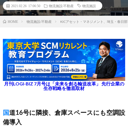
2021.02.26 17:06:50
物流施設/不動産
物流施設
物流施設/不動産
KICアセット・マネジメント、埼玉・春日
HOME
月刊LOGI-BIZ 7月号は「未来を創る輸送改革」 先行企業の
生存戦略を徹底取材
国道16号に隣接、倉庫スペースにも空調設
備導入