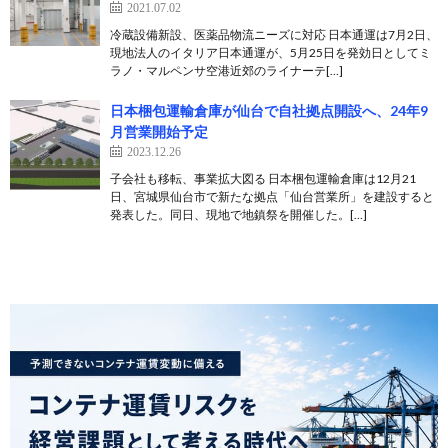
2021.07.02
冷蔵設備新設、医薬品物流ニーズに対応 日本通運は7月2日、
現地法人のイタリア日本通運が、5月25日を発効日としてミ
ラノ・マルペンサ空港近郊のライナーテ[…]
日本梱包運輸倉庫が仙台で自社拠点開設へ、24年9
月営業開始予定
2023.12.26
子会社も移転、事業拡大図る 日本梱包運輸倉庫は12月21
日、宮城県仙台市で新たな拠点「仙台営業所」を建設すると
発表した。同日、現地で地鎮祭を開催した。[…]