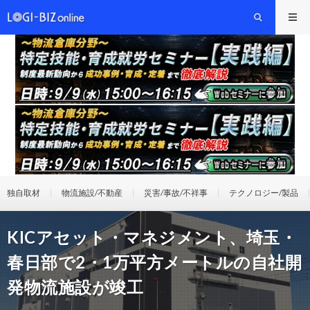
独自取材
物流施設/不動産
災害/事故/不祥事
テクノロジー/製品
KICアセット・マネジメント、埼玉・
春日部で2・1万平方メートルの自社開
発物流施設が竣工