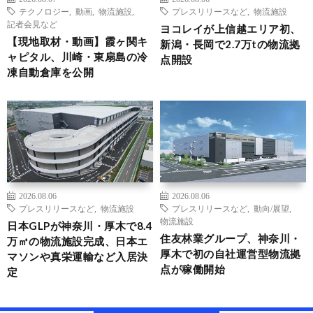
テクノロジー
,
動画
,
物流施設
,
プレスリリースなど
,
物流施設
記者会見など
ヨコレイが上信越エリア初、
【現地取材・動画】霞ヶ関キ
新潟・長岡で2.7万tの物流拠
ャピタル、川崎・東扇島の冷
点開設
凍自動倉庫を公開
2026.08.06
2026.08.06
プレスリリースなど
,
物流施設
プレスリリースなど
,
動向/展望
,
物流施設
日本GLPが神奈川・厚木で8.4
住友林業グループ、神奈川・
万㎡の物流施設完成、日本エ
厚木で初の自社運営型物流拠
マソンや真栄運輸など入居決
点が稼働開始
定