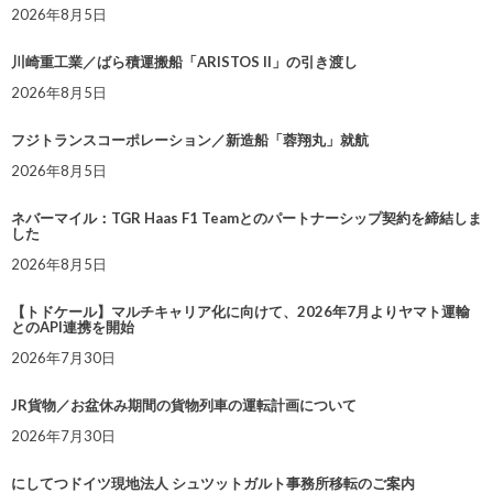
2026年8月5日
川崎重工業／ばら積運搬船「ARISTOS II」の引き渡し
2026年8月5日
フジトランスコーポレーション／新造船「蓉翔丸」就航
2026年8月5日
ネバーマイル：TGR Haas F1 Teamとのパートナーシップ契約を締結しま
した
2026年8月5日
【トドケール】マルチキャリア化に向けて、2026年7月よりヤマト運輸
とのAPI連携を開始
2026年7月30日
JR貨物／お盆休み期間の貨物列車の運転計画について
2026年7月30日
にしてつドイツ現地法人 シュツットガルト事務所移転のご案内