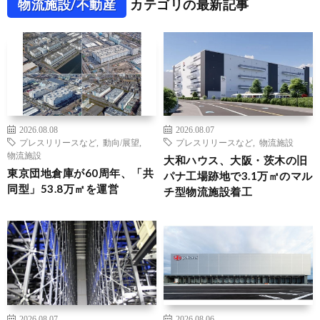
物流施設/不動産
カテゴリの最新記事
2026.08.08
2026.08.07
プレスリリースなど
,
動向/展望
,
プレスリリースなど
,
物流施設
物流施設
大和ハウス、大阪・茨木の旧
東京団地倉庫が60周年、「共
パナ工場跡地で3.1万㎡のマル
同型」53.8万㎡を運営
チ型物流施設着工
2026.08.07
2026.08.06