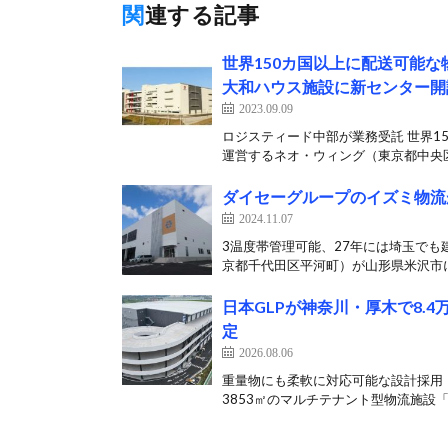
関連する記事
世界150カ国以上に配送可能な
大和ハウス施設に新センター開
2023.09.09
ロジスティード中部が業務受託 世界15
運営するネオ・ウィング（東京都中央区
ダイセーグループのイズミ物流
2024.11.07
3温度帯管理可能、27年には埼玉でも
京都千代田区平河町）が山形県米沢市に
日本GLPが神奈川・厚木で8.
定
2026.08.06
重量物にも柔軟に対応可能な設計採用 
3853㎡のマルチテナント型物流施設「Ma