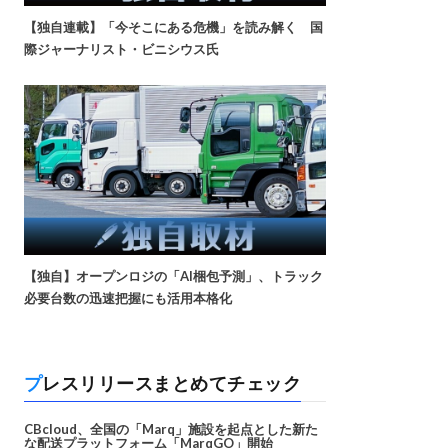
【独自連載】「今そこにある危機」を読み解く 国
際ジャーナリスト・ビニシウス氏
【独自】オープンロジの「AI梱包予測」、トラック
必要台数の迅速把握にも活用本格化
プレスリリースまとめてチェック
CBcloud、全国の「Marq」施設を起点とした新た
な配送プラットフォーム「MarqGO」開始