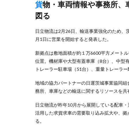
貨物・車両情報や事務所、車庫などリソース共有、業務効率化
図る
日立物流は2月26日、輸送事業強化のため、
月1日に営業を開始すると発表した。
新拠点は敷地面積が約１万6600平方メート
位置。機材庫や大型有蓋車庫（8台）、中型
トレーラー駐車場（51台）、重量トレーラー
地域の協力パートナーの日運茨城事業協同組
務所、車庫などの輸送に関するリソースを共
日立物流が昨年10月から展開している配車・運
活用した求貨求車の需要取り込み拡大や、拠
る。