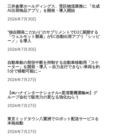
三井倉庫ホールディングス、受託物流業務に 「生成
AI出荷検品アプリ」を開発・導入開始
2026年7月30日
“独自開発こだわり”のサプリメントでD2C展開する
「ウェルモット製薬」がEC自動出荷アプリ「シッピ
ーノ」を導入
2026年7月30日
自動車船の荷役中断を抑制する自動車移動用「スケ
ーター」を開発・導入 ～自力走行できない車両を約
5分で移動可能に～
2026年7月27日
【㈱ハナインターナショナル×星清重機運輸㈱】グ
ループ会社で販売力の更なる強化ねらう
2026年7月27日
東京ミッドタウン八重洲でロボット配送サービスを
本格始動
2026年7月27日