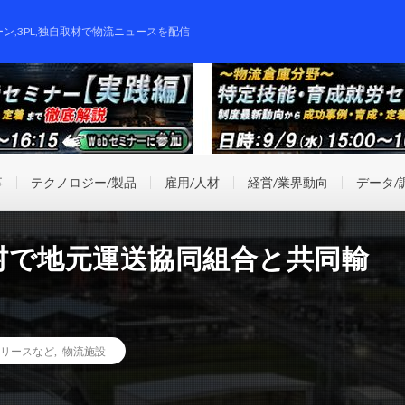
ーン,3PL,独自取材で物流ニュースを配信
事
テクノロジー/製品
雇用/人材
経営/業界動向
データ/
村で地元運送協同組合と共同輸
リースなど
,
物流施設