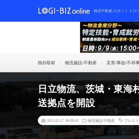
物流不動産,ロボット,ドロ
独自取材
物流施設/不動産
災害/事故/不祥
日立物流、茨城・東海
送拠点を開設
2021.02.27 06:00:43
物流施設/不動産
プレスリ