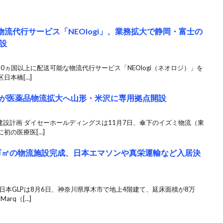
物流代行サービス「NEOlogi」、業務拡大で静岡・富士の
設
0ヵ国以上に配送可能な物流代行サービス「NEOlogi（ネオロジ）」を
日本橋[…]
が医薬品物流拡大へ山形・米沢に専用拠点開設
建設計画 ダイセーホールディングスは11月7日、傘下のイズミ物流（東
初の医療医[…]
4万㎡の物流施設完成、日本エマソンや真栄運輸など入居決
日本GLPは8月6日、神奈川県厚木市で地上4階建て、延床面積が8万
rq（[…]