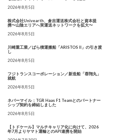
2026年8月5日
株式会社Univearth、倉吉運送株式会社と資本提
携〜山陰エリアへ実運送ネットワークを拡大〜
2026年8月5日
川崎重工業／ばら積運搬船「ARISTOS II」の引き渡
し
2026年8月5日
フジトランスコーポレーション／新造船「蓉翔丸」
就航
2026年8月5日
ネバーマイル：TGR Haas F1 Teamとのパートナー
シップ契約を締結しました
2026年8月5日
【トドケール】マルチキャリア化に向けて、2026
年7月よりヤマト運輸とのAPI連携を開始
2026年7月30日