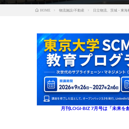
物流施設/不動産
日立物流、茨城・東海
HOME
月刊LOGI-BIZ 7月号は「未