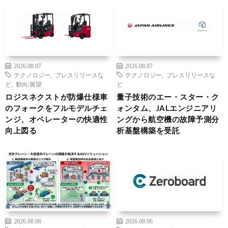
2026.08.07
2026.08.07
テクノロジー
,
プレスリリースな
テクノロジー
,
プレスリリースな
ど
,
動向/展望
ど
ロジスネクストが防爆仕様車
量子技術のエー・スター・ク
のフォークをフルモデルチェ
ォンタム、JALエンジニアリ
ンジ、オペレーターの快適性
ングから航空機の故障予測分
向上図る
析基盤構築を受託
2026.08.06
2026.08.06