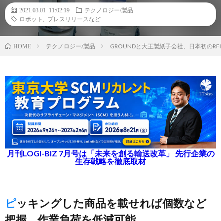
2021.03.01 11:02:19
テクノロジー/製品
ロボット
,
プレスリリースなど
テクノロジー/製品
GROUNDと大王製紙子会社、日本初のR
HOME
月刊LOGI-BIZ 7月号は「未来を創る輸送改革」 先行企業の
生存戦略を徹底取材
ピッキングした商品を載せれば個数など
把握、作業負荷を低減可能