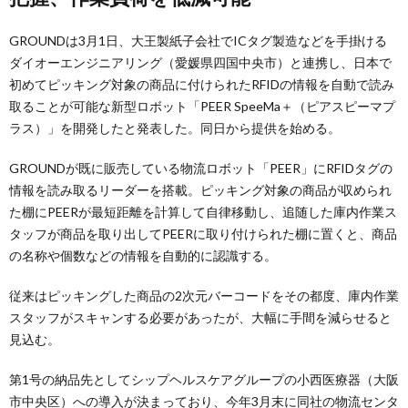
GROUNDは3月1日、大王製紙子会社でICタグ製造などを手掛ける
ダイオーエンジニアリング（愛媛県四国中央市）と連携し、日本で
初めてピッキング対象の商品に付けられたRFIDの情報を自動で読み
取ることが可能な新型ロボット「PEER SpeeMa＋（ピアスピーマプ
ラス）」を開発したと発表した。同日から提供を始める。
GROUNDが既に販売している物流ロボット「PEER」にRFIDタグの
情報を読み取るリーダーを搭載。ピッキング対象の商品が収められ
た棚にPEERが最短距離を計算して自律移動し、追随した庫内作業ス
タッフが商品を取り出してPEERに取り付けられた棚に置くと、商品
の名称や個数などの情報を自動的に認識する。
従来はピッキングした商品の2次元バーコードをその都度、庫内作業
スタッフがスキャンする必要があったが、大幅に手間を減らせると
見込む。
第1号の納品先としてシップヘルスケアグループの小西医療器（大阪
市中央区）への導入が決まっており、今年3月末に同社の物流センタ