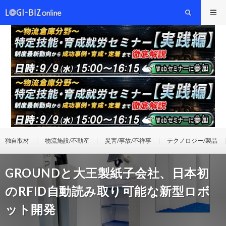
独自取材
物流施設/不動産
災害/事故/不祥事
テクノロジー/製品
GROUNDと大王製紙子会社、日本初
のRFID自動読み取り可能な新型ロボ
ット開発