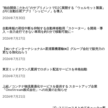
“独自開発こだわり”のサプリメントでD2C展開する「ウェルモット製薬」
がEC自動出荷アプリ「シッピーノ」を導入
2026年7月30日
自動車船の荷役中断を抑制する自動車移動用「スケーター」を開発・導
入 ～自力走行できない車両を約5分で移動可能に～
2026年7月27日
【㈱ハナインターナショナル×星清重機運輸㈱】グループ会社で販売力の
更なる強化ねらう
2026年7月27日
東京ミッドタウン八重洲でロボット配送サービスを本格始動
2026年7月27日
上組／コンテナ物流最適化サービスを提供する スタートアップ企業
「OneStream株式会社」への出資のお知らせ
2026年7月21日
プレスリリースまとめてチェック一覧