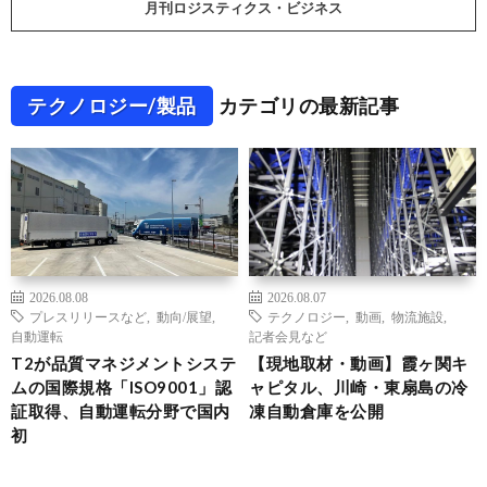
月刊ロジスティクス・ビジネス
テクノロジー/製品
カテゴリの最新記事
2026.08.08
2026.08.07
プレスリリースなど
,
動向/展望
,
テクノロジー
,
動画
,
物流施設
,
自動運転
記者会見など
T2が品質マネジメントシステ
【現地取材・動画】霞ヶ関キ
ムの国際規格「ISO9001」認
ャピタル、川崎・東扇島の冷
証取得、自動運転分野で国内
凍自動倉庫を公開
初