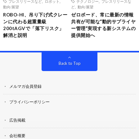
プレスリリースなど
,
ロボット
,
テクノロジー
,
プレスリリースな
動向/展望
ど
,
動向/展望
ROBO-HI、吊り下げ式クレー
ゼロボード、常に最新の情報
ンに代わる超重量級
共有が可能な“動的サプライヤ
200tAGVで「落下リスク」
ー管理”実現する新システムの
解消と説明
提供開始へ
Back to Top
メルマガ会員登録
プライバシーポリシー
広告掲載
会社概要