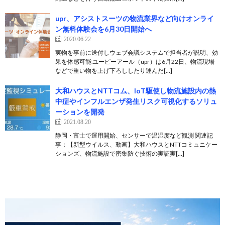
upr、アシストスーツの物流業界など向けオンライ
ン無料体験会を6月30日開始へ
2020.06.22
実物を事前に送付しウェブ会議システムで担当者が説明、効
果を体感可能 ユーピーアール（upr）は6月22日、物流現場
などで重い物を上げ下ろししたり運んだ[…]
大和ハウスとNTTコム、IoT駆使し物流施設内の熱
中症やインフルエンザ発生リスク可視化するソリュ
ーションを開発
2021.08.20
静岡・富士で運用開始、センサーで温湿度など観測 関連記
事：【新型ウイルス、動画】大和ハウスとNTTコミュニケー
ションズ、物流施設で密集防ぐ技術の実証実[…]