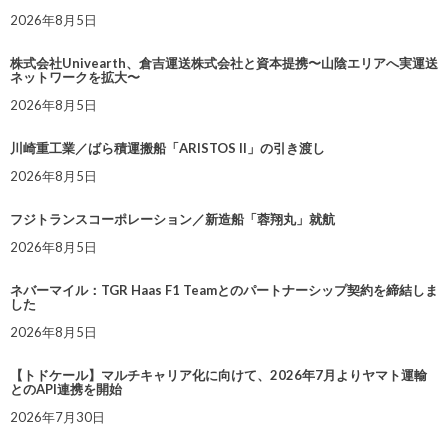
2026年8月5日
株式会社Univearth、倉吉運送株式会社と資本提携〜山陰エリアへ実運送
ネットワークを拡大〜
2026年8月5日
川崎重工業／ばら積運搬船「ARISTOS II」の引き渡し
2026年8月5日
フジトランスコーポレーション／新造船「蓉翔丸」就航
2026年8月5日
ネバーマイル：TGR Haas F1 Teamとのパートナーシップ契約を締結しま
した
2026年8月5日
【トドケール】マルチキャリア化に向けて、2026年7月よりヤマト運輸
とのAPI連携を開始
2026年7月30日