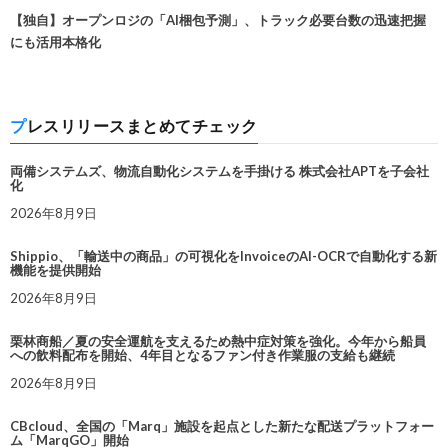
【独自】オープンロジの「AI梱包予測」、トラック必要台数の迅速把握
にも活用本格化
プレスリリースまとめてチェック
両備システムズ、物流自動化システムを手掛ける 株式会社APTを子会社
化
2026年8月9日
Shippio、「輸送中の商品」の可視化をInvoiceのAI-OCRで自動化する新
機能を提供開始
2026年8月9日
栗林商船／夏の安全運航を支えるため熱中症対策を強化。今年から船員
への飲料配布を開始、4年目となるファン付き作業服の支給も継続
2026年8月9日
CBcloud、全国の「Marq」施設を起点とした新たな配送プラットフォー
ム「MarqGO」開始