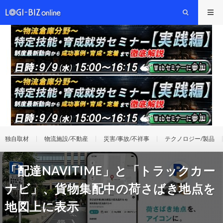
独自取材
物流施設/不動産
災害/事故/不祥事
テクノロジー/製品
「配達NAVITIME」と「トラックカー
ナビ」、貨物集配中の荷さばき地点を
地図上に表示