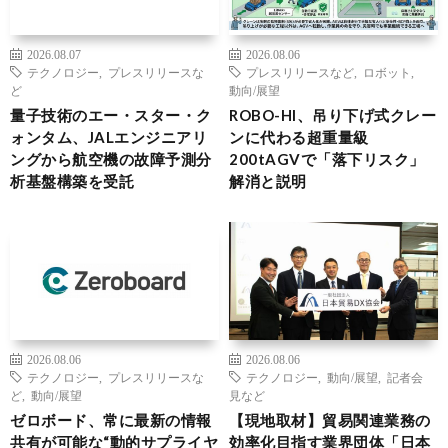
2026.08.07
2026.08.06
テクノロジー
,
プレスリリースな
プレスリリースなど
,
ロボット
,
ど
動向/展望
量子技術のエー・スター・ク
ROBO-HI、吊り下げ式クレー
ォンタム、JALエンジニアリ
ンに代わる超重量級
ングから航空機の故障予測分
200tAGVで「落下リスク」
析基盤構築を受託
解消と説明
2026.08.06
2026.08.06
テクノロジー
,
プレスリリースな
テクノロジー
,
動向/展望
,
記者会
ど
,
動向/展望
見など
ゼロボード、常に最新の情報
【現地取材】貿易関連業務の
共有が可能な“動的サプライヤ
効率化目指す業界団体「日本