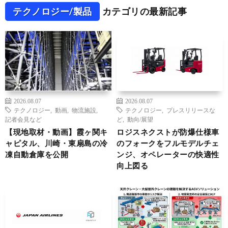
テクノロジー/製品
カテゴリの最新記事
2026.08.07
2026.08.07
テクノロジー
,
動画
,
物流施設
,
テクノロジー
,
プレスリリースな
記者会見など
ど
,
動向/展望
【現地取材・動画】霞ヶ関キ
ロジスネクストが防爆仕様車
ャピタル、川崎・東扇島の冷
のフォークをフルモデルチェ
凍自動倉庫を公開
ンジ、オペレーターの快適性
向上図る