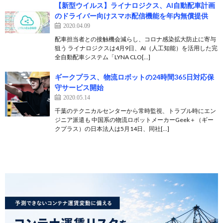
【新型ウイルス】ライナロジクス、AI自動配車計画
のドライバー向けスマホ配信機能を年内無償提供
2020.04.09
配車担当者との接触機会減らし、コロナ感染拡大防止に寄与
狙う ライナロジクスは4月9日、AI（人工知能）を活用した完
全自動配車システム「LYNA CLO[…]
ギークプラス、物流ロボットの24時間365日対応保
守サービス開始
2020.05.14
千葉のテクニカルセンターから常時監視、トラブル時にエン
ジニア派遣も 中国系の物流ロボットメーカーGeek＋（ギー
クプラス）の日本法人は5月14日、同社[…]