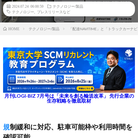
2024.07.24 06:00:59
テクノロジー/製品
テクノロジー
,
プレスリリースなど
テクノロジー/製品
「配達NAVITIME」と「トラックカー
HOME
月刊LOGI-BIZ 7月号は「未来を創る輸送改革」 先行企業の
生存戦略を徹底取材
規制緩和に対応、駐車可能枠や利用時間を
確認可能