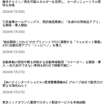
椿本チエイン／再生可能エネルギーを活用し、カーボンニュートラル実
現を加速
2026年7月30日
三井倉庫ホールディングス、受託物流業務に 「生成AI出荷検品アプリ」
を開発・導入開始
2026年7月30日
“独自開発こだわり”のサプリメントでD2C展開する「ウェルモット製薬」
がEC自動出荷アプリ「シッピーノ」を導入
2026年7月30日
自動車船の荷役中断を抑制する自動車移動用「スケーター」を開発・導
入 ～自力走行できない車両を約5分で移動可能に～
2026年7月27日
【㈱ハナインターナショナル×星清重機運輸㈱】グループ会社で販売力の
更なる強化ねらう
2026年7月27日
東京ミッドタウン八重洲でロボット配送サービスを本格始動