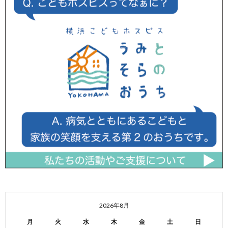
2026年8月
月
火
水
木
金
土
日