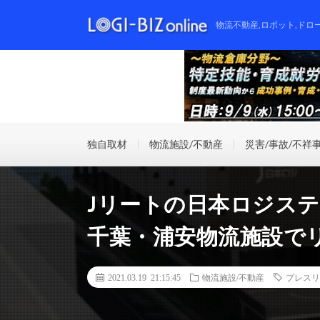
物流不動産,ロボット,ドロ
独自取材
物流施設/不動産
災害/事故/不祥
Jリートの日本ロジス
千葉・浦安物流施設で
2021.03.19 21:15:45
物流施設/不動産
プレスリ