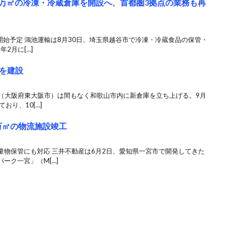
8万㎡の冷凍・冷蔵倉庫を開設へ、首都圏3拠点の業務も再
開始予定 鴻池運輸は8月30日、埼玉県越谷市で冷凍・冷蔵食品の保管・
2月に[…]
を建設
輸（大阪府東大阪市）は間もなく和歌山市内に新倉庫を立ち上げる。9月
おり、10[…]
万㎡の物流施設竣工
量物保管にも対応 三井不動産は6月2日、愛知県一宮市で開発してきた
ーク一宮」（M[…]