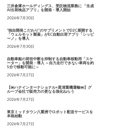
三井倉庫ホールディングス、受託物流業務に 「生成
AI出荷検品アプリ」を開発・導入開始
2026年7月30日
“独自開発こだわり”のサプリメントでD2C展開する
「ウェルモット製薬」がEC自動出荷アプリ「シッピ
ーノ」を導入
2026年7月30日
自動車船の荷役中断を抑制する自動車移動用「スケ
ーター」を開発・導入 ～自力走行できない車両を約
5分で移動可能に～
2026年7月27日
【㈱ハナインターナショナル×星清重機運輸㈱】グ
ループ会社で販売力の更なる強化ねらう
2026年7月27日
東京ミッドタウン八重洲でロボット配送サービスを
本格始動
2026年7月27日