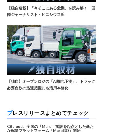
【独自連載】「今そこにある危機」を読み解く 国
際ジャーナリスト・ビニシウス氏
【独自】オープンロジの「AI梱包予測」、トラック
必要台数の迅速把握にも活用本格化
プレスリリースまとめてチェック
CBcloud、全国の「Marq」施設を起点とした新た
な配送プラットフォーム「MarqGO」開始