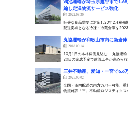
鴻池運輸が埼玉県越谷市で1.6
編し定温物流サービス強化
2022.08.30
旺盛な食品需要に対応し23年2月稼働
配送拠点となる冷凍・冷蔵倉庫を2023年
丸協運輸が和歌山市内に新倉庫
2018.09.14
10月1日の本格稼働見込む 丸協運
20日の完成予定で建設工事が進められて
三井不動産、愛知・一宮で6.6
2025.06.02
全国・市内配送の両方カバー可能、重
物流施設「三井不動産ロジスティクスパ