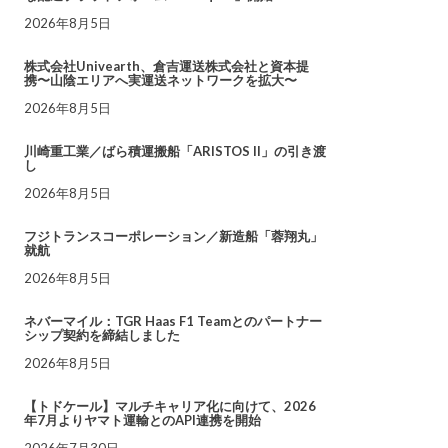
2026年8月5日
株式会社Univearth、倉吉運送株式会社と資本提
携〜山陰エリアへ実運送ネットワークを拡大〜
2026年8月5日
川崎重工業／ばら積運搬船「ARISTOS II」の引き渡
し
2026年8月5日
フジトランスコーポレーション／新造船「蓉翔丸」
就航
2026年8月5日
ネバーマイル：TGR Haas F1 Teamとのパートナー
シップ契約を締結しました
2026年8月5日
【トドケール】マルチキャリア化に向けて、2026
年7月よりヤマト運輸とのAPI連携を開始
2026年7月30日