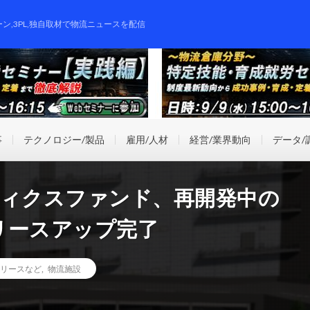
ーン,3PL,独自取材で物流ニュースを配信
事
テクノロジー/製品
雇用/人材
経営/業界動向
データ/
ティクスファンド、再開発中の
リースアップ完了
リースなど
,
物流施設