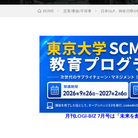
災害/事故/不祥事
日本GLP、神奈川県
HOME
月刊LOGI-BIZ 7月号は「未