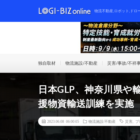
物流不動産,ロボット,ドロ
独自取材
物流施設/不動産
災害/事故/不祥
日本GLP、神奈川県や
援物資輸送訓練を実施
2023.06.08 06:00:05
物流施設/不動産
災害
,
プ