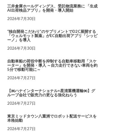
三井倉庫ホールディングス、受託物流業務に 「生成
AI出荷検品アプリ」を開発・導入開始
2026年7月30日
“独自開発こだわり”のサプリメントでD2C展開する
「ウェルモット製薬」がEC自動出荷アプリ「シッピ
ーノ」を導入
2026年7月30日
自動車船の荷役中断を抑制する自動車移動用「スケ
ーター」を開発・導入 ～自力走行できない車両を約
5分で移動可能に～
2026年7月27日
【㈱ハナインターナショナル×星清重機運輸㈱】グ
ループ会社で販売力の更なる強化ねらう
2026年7月27日
東京ミッドタウン八重洲でロボット配送サービスを
本格始動
2026年7月27日