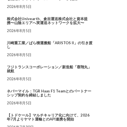
2026年8月5日
株式会社Univearth、倉吉運送株式会社と資本提
携〜山陰エリアへ実運送ネットワークを拡大〜
2026年8月5日
川崎重工業／ばら積運搬船「ARISTOS II」の引き渡
し
2026年8月5日
フジトランスコーポレーション／新造船「蓉翔丸」
就航
2026年8月5日
ネバーマイル：TGR Haas F1 Teamとのパートナー
シップ契約を締結しました
2026年8月5日
【トドケール】マルチキャリア化に向けて、2026
年7月よりヤマト運輸とのAPI連携を開始
2026年7月30日