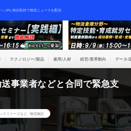
ーン,3PL,独自取材で物流ニュースを配信
事
テクノロジー/製品
雇用/人材
経営/業界動向
データ/
輸送事業者などと合同で緊急支
レスリリースなど
,
物流施設