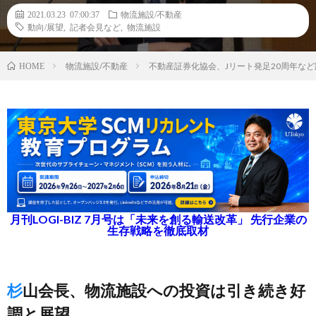
2021.03.23 07:00:37
物流施設/不動産
動向/展望
,
記者会見など
,
物流施設
物流施設/不動産
不動産証券化協会、Jリート発足20周年な
HOME
月刊LOGI-BIZ 7月号は「未来を創る輸送改革」 先行企業の
生存戦略を徹底取材
杉山会長、物流施設への投資は引き続き好
調と展望