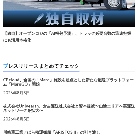
【独自】オープンロジの「AI梱包予測」、トラック必要台数の迅速把握
にも活用本格化
プレスリリースまとめてチェック
CBcloud、全国の「Marq」施設を起点とした新たな配送プラットフォー
ム「MarqGO」開始
2026年8月5日
株式会社Univearth、倉吉運送株式会社と資本提携〜山陰エリアへ実運送
ネットワークを拡大〜
2026年8月5日
川崎重工業／ばら積運搬船「ARISTOS II」の引き渡し