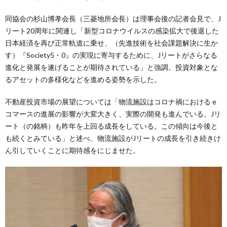
同協会の杉山博孝会長（三菱地所会長）は理事会後の記者会見で、J
リート20周年に関連し「新型コロナウイルスの感染拡大で後退した
日本経済を再び正常軌道に乗せ、（先進技術を社会課題解決に生か
す）『Society5・0』の実現に寄与するために、Jリートがさらなる
進化と発展を遂げることが期待されている」と強調。投資対象とな
るアセットの多様化などを進める姿勢を示した。
不動産投資市場の展望については「物流施設はコロナ禍におけるｅ
コマースの進展の影響が大変大きく、実際の開発も進んでいる。Jリ
ート（の銘柄）も昨年を上回る成長をしている。この傾向は今後と
も続くとみている」と述べ、物流施設がJリートの成長を引き続きけ
ん引していくことに期待感をにじませた。