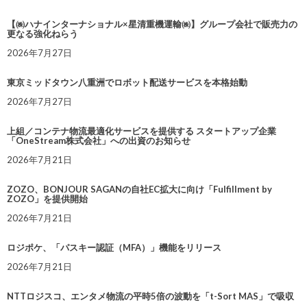
【㈱ハナインターナショナル×星清重機運輸㈱】グループ会社で販売力の
更なる強化ねらう
2026年7月27日
東京ミッドタウン八重洲でロボット配送サービスを本格始動
2026年7月27日
上組／コンテナ物流最適化サービスを提供する スタートアップ企業
「OneStream株式会社」への出資のお知らせ
2026年7月21日
ZOZO、BONJOUR SAGANの自社EC拡大に向け「Fulfillment by
ZOZO」を提供開始
2026年7月21日
ロジポケ、「パスキー認証（MFA）」機能をリリース
2026年7月21日
NTTロジスコ、エンタメ物流の平時5倍の波動を「t-Sort MAS」で吸収