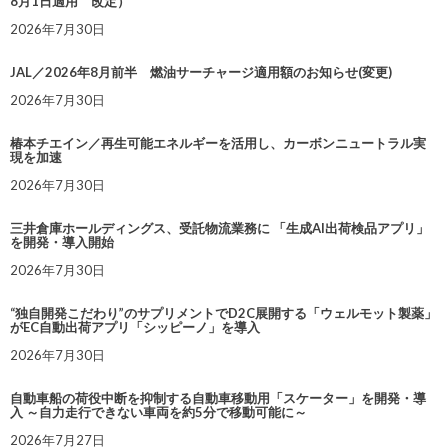
8月1日適用 改定）
2026年7月30日
JAL／2026年8月前半 燃油サーチャージ適用額のお知らせ(変更)
2026年7月30日
椿本チエイン／再生可能エネルギーを活用し、カーボンニュートラル実
現を加速
2026年7月30日
三井倉庫ホールディングス、受託物流業務に 「生成AI出荷検品アプリ」
を開発・導入開始
2026年7月30日
“独自開発こだわり”のサプリメントでD2C展開する「ウェルモット製薬」
がEC自動出荷アプリ「シッピーノ」を導入
2026年7月30日
自動車船の荷役中断を抑制する自動車移動用「スケーター」を開発・導
入 ～自力走行できない車両を約5分で移動可能に～
2026年7月27日