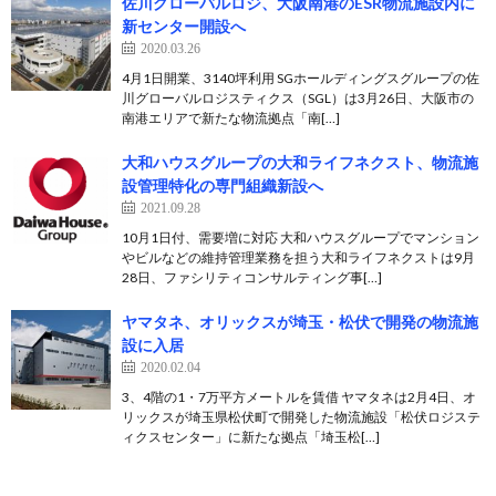
佐川グローバルロジ、大阪南港のESR物流施設内に
新センター開設へ
2020.03.26
4月1日開業、3140坪利用 SGホールディングスグループの佐
川グローバルロジスティクス（SGL）は3月26日、大阪市の
南港エリアで新たな物流拠点「南[…]
大和ハウスグループの大和ライフネクスト、物流施
設管理特化の専門組織新設へ
2021.09.28
10月1日付、需要増に対応 大和ハウスグループでマンション
やビルなどの維持管理業務を担う大和ライフネクストは9月
28日、ファシリティコンサルティング事[…]
ヤマタネ、オリックスが埼玉・松伏で開発の物流施
設に入居
2020.02.04
3、4階の1・7万平方メートルを賃借 ヤマタネは2月4日、オ
リックスが埼玉県松伏町で開発した物流施設「松伏ロジステ
ィクスセンター」に新たな拠点「埼玉松[…]