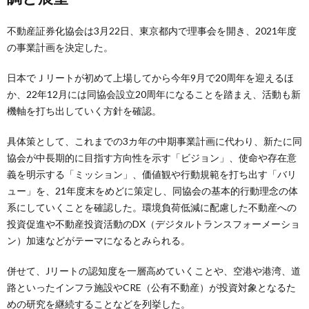
不動産証券化協会は3月22日、東京都内で理事会を開き、2021年度
の事業計画を決定した。
日本でＪリートが初めて上場してから今年9月で20周年を迎えるほ
か、22年12月には同協会設立20周年になることを踏まえ、活動も新
機軸を打ち出していく方針を確認。
具体策として、これまでの3カ年の中期事業計画に代わり、新たに同
協会が中長期的に目指す方向性を示す「ビジョン」、使命や存在意
義を明示する「ミッション」、価値観や行動規範を打ち出す「バリ
ュー」を、21年度末をめどに策定し、同協会の基本的行動理念の体
系にしていくことを確認した。環境負荷低減に配慮した不動産への
投資促進や不動産投資活動のDX（デジタルトランスフォーメーショ
ン）加速などがテーマになるとみられる。
併せて、Jリートの認知度を一層高めていくことや、空港や港湾、道
路といったインフラ施設やCRE（公有不動産）が投資対象となるた
めの研究を継続することなどを列挙した。