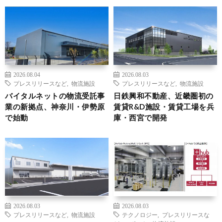
2026.08.04
2026.08.03
プレスリリースなど
,
物流施設
プレスリリースなど
,
物流施設
バイタルネットの物流受託事
日鉄興和不動産、近畿圏初の
業の新拠点、神奈川・伊勢原
賃貸R&D施設・賃貸工場を兵
で始動
庫・西宮で開発
2026.08.03
2026.08.03
プレスリリースなど
,
物流施設
テクノロジー
,
プレスリリースな