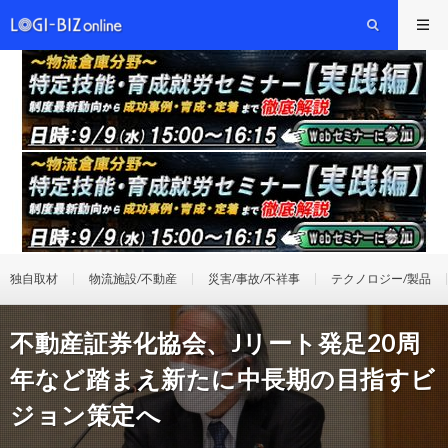
独自取材
物流施設/不動産
災害/事故/不祥事
テクノロジー/製品
不動産証券化協会、Jリート発足20周
年など踏まえ新たに中長期の目指すビ
ジョン策定へ