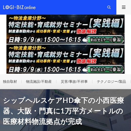
独自取材
物流施設/不動産
災害/事故/不祥事
テクノロジー/製品
シップヘルスケアHD傘下の小西医療
器、大阪・門真に1万平方メートルの
医療材料物流拠点が完成