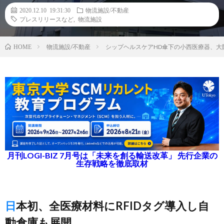
2020.12.10 19:31:30
物流施設/不動産
プレスリリースなど
,
物流施設
物流施設/不動産
シップヘルスケアHD傘下の小西医療器、大
HOME
月刊LOGI-BIZ 7月号は「未来を創る輸送改革」 先行企業の
生存戦略を徹底取材
日本初、全医療材料にRFIDタグ導入し自
動倉庫も展開