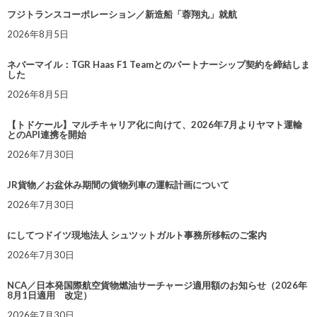
フジトランスコーポレーション／新造船「蓉翔丸」就航
2026年8月5日
ネバーマイル：TGR Haas F1 Teamとのパートナーシップ契約を締結しま
した
2026年8月5日
【トドケール】マルチキャリア化に向けて、2026年7月よりヤマト運輸
とのAPI連携を開始
2026年7月30日
JR貨物／お盆休み期間の貨物列車の運転計画について
2026年7月30日
にしてつドイツ現地法人 シュツットガルト事務所移転のご案内
2026年7月30日
NCA／日本発国際航空貨物燃油サーチャージ適用額のお知らせ（2026年
8月1日適用 改定）
2026年7月30日