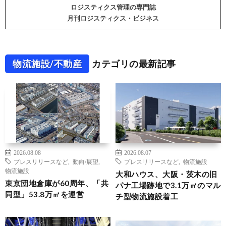
ロジスティクス管理の専門誌
月刊ロジスティクス・ビジネス
物流施設/不動産
カテゴリの最新記事
2026.08.08
2026.08.07
プレスリリースなど
,
動向/展望
,
プレスリリースなど
,
物流施設
物流施設
大和ハウス、大阪・茨木の旧
東京団地倉庫が60周年、「共
パナ工場跡地で3.1万㎡のマル
同型」53.8万㎡を運営
チ型物流施設着工