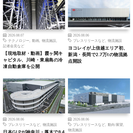
2026.08.07
2026.08.06
テクノロジー
,
動画
,
物流施設
,
プレスリリースなど
,
物流施設
記者会見など
ヨコレイが上信越エリア初、
【現地取材・動画】霞ヶ関キ
新潟・長岡で2.7万tの物流拠
ャピタル、川崎・東扇島の冷
点開設
凍自動倉庫を公開
2026.08.06
2026.08.06
プレスリリースなど
,
物流施設
プレスリリースなど
,
動向/展望
,
物流施設
日本GLPが神奈川・厚木で8.4