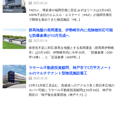
2025.03.24
7425㎡、博多港や福岡空港に至近 みずほリースは3月24日、
100%子会社のエムエル・エステート（MLE）が福岡市東区
で開発を進めてきた物流施設「M[…]
群馬地盤の長岡運送、伊勢崎市内に危険物対応可能
な防爆倉庫が10月完成へ
2025.05.14
保管先不足に対応 群馬を地盤とする長岡運送（群馬県伊勢崎
市）は5月14日、伊勢崎市内に今年10月、「防爆倉庫（300
坪×2棟）」と「定温倉庫（600坪[…]
ラサール不動産投資顧問、神戸市で5万平方メート
ルのマルチテナント型物流施設着工
2020.10.16
21年11月竣工見込む、高速道へのアクセス良く西日本広域の
カバー可能に ラサール不動産投資顧問は10月16日、神戸市
西区の「神戸複合産業団地（神戸テク[…]