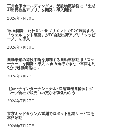
三井倉庫ホールディングス、受託物流業務に 「生成
AI出荷検品アプリ」を開発・導入開始
2026年7月30日
“独自開発こだわり”のサプリメントでD2C展開する
「ウェルモット製薬」がEC自動出荷アプリ「シッピ
ーノ」を導入
2026年7月30日
自動車船の荷役中断を抑制する自動車移動用「スケ
ーター」を開発・導入 ～自力走行できない車両を約
5分で移動可能に～
2026年7月27日
【㈱ハナインターナショナル×星清重機運輸㈱】グ
ループ会社で販売力の更なる強化ねらう
2026年7月27日
東京ミッドタウン八重洲でロボット配送サービスを
本格始動
2026年7月27日