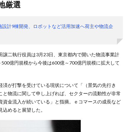
地厳選
施設計9棟開発、ロボットなど活用加速へ荷主や物流企
田譲二執行役員は3月23日、東京都内で開いた物流事業計
500億円規模から今後は600億～700億円規模に拡大して
経済が打撃を受けている現状について「（景気の先行き
こと物流に関して申し上げれば、セクターの流動性が非常
資資金流入が続いている」と指摘。ｅコマースの成長など
見込めると展望した。