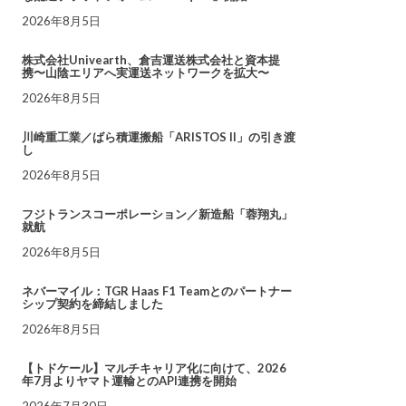
2026年8月5日
株式会社Univearth、倉吉運送株式会社と資本提
携〜山陰エリアへ実運送ネットワークを拡大〜
2026年8月5日
川崎重工業／ばら積運搬船「ARISTOS II」の引き渡
し
2026年8月5日
フジトランスコーポレーション／新造船「蓉翔丸」
就航
2026年8月5日
ネバーマイル：TGR Haas F1 Teamとのパートナー
シップ契約を締結しました
2026年8月5日
【トドケール】マルチキャリア化に向けて、2026
年7月よりヤマト運輸とのAPI連携を開始
2026年7月30日