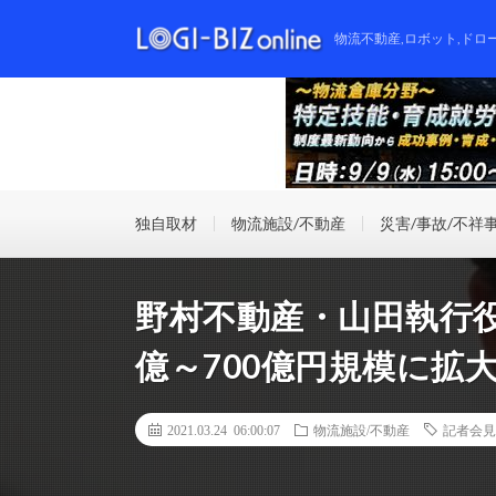
物流不動産,ロボット,ドロ
独自取材
物流施設/不動産
災害/事故/不祥
野村不動産・山田執行役
億～700億円規模に拡
2021.03.24 06:00:07
物流施設/不動産
記者会見