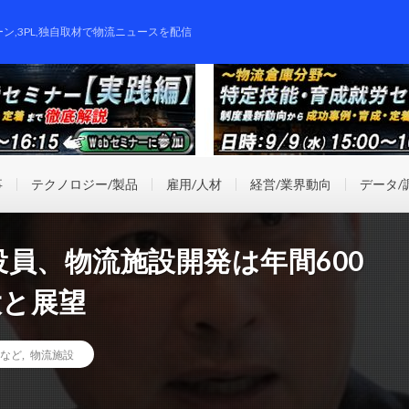
ーン,3PL,独自取材で物流ニュースを配信
事
テクノロジー/製品
雇用/人材
経営/業界動向
データ/
員、物流施設開発は年間600
大と展望
など
,
物流施設