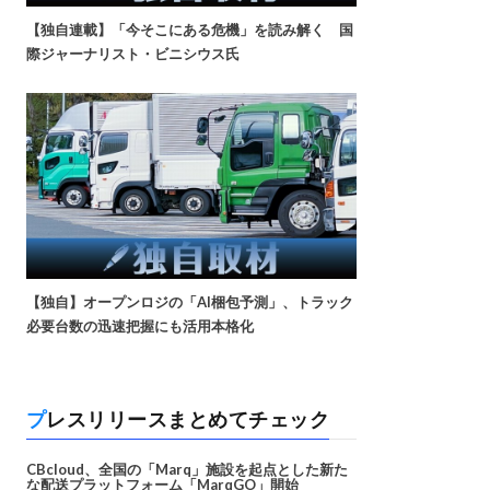
【独自連載】「今そこにある危機」を読み解く 国
際ジャーナリスト・ビニシウス氏
【独自】オープンロジの「AI梱包予測」、トラック
必要台数の迅速把握にも活用本格化
プレスリリースまとめてチェック
CBcloud、全国の「Marq」施設を起点とした新た
な配送プラットフォーム「MarqGO」開始