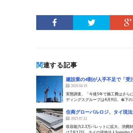
関連する記事
建設業の4割が人手不足で「受
2026.04.10
実態調査、「今後5年で施工費はさら
ディングスグループは4月9日、傘下のボ
住商グローバルロジ、タイ現法
2025.07.22
収容能力2.3万パレットに拡大、消費
は7月17日、タイの現地法人Sumisho G