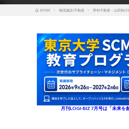
物流施設/不動産
野村不動産・山田執行役
HOME
月刊LOGI-BIZ 7月号は「未