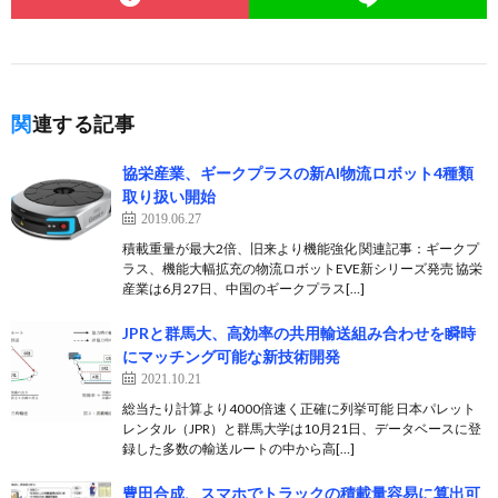
関連する記事
協栄産業、ギークプラスの新AI物流ロボット4種類
取り扱い開始
2019.06.27
積載重量が最大2倍、旧来より機能強化 関連記事：ギークプ
ラス、機能大幅拡充の物流ロボットEVE新シリーズ発売 協栄
産業は6月27日、中国のギークプラス[…]
JPRと群馬大、高効率の共用輸送組み合わせを瞬時
にマッチング可能な新技術開発
2021.10.21
総当たり計算より4000倍速く正確に列挙可能 日本パレット
レンタル（JPR）と群馬大学は10月21日、データベースに登
録した多数の輸送ルートの中から高[…]
豊田合成、スマホでトラックの積載量容易に算出可