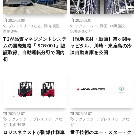
2026.08.08
2026.08.07
プレスリリースなど
,
動向/展望
,
テクノロジー
,
動画
,
物流施設
,
自動運転
記者会見など
T2が品質マネジメントシステ
【現地取材・動画】霞ヶ関キ
ムの国際規格「ISO9001」認
ャピタル、川崎・東扇島の冷
証取得、自動運転分野で国内
凍自動倉庫を公開
初
2026.08.07
2026.08.07
テクノロジー
,
プレスリリースな
テクノロジー
,
プレスリリースな
ど
,
動向/展望
ど
ロジスネクストが防爆仕様車
量子技術のエー・スター・ク