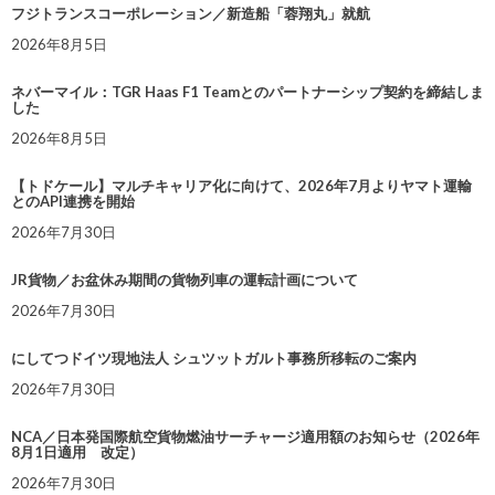
フジトランスコーポレーション／新造船「蓉翔丸」就航
2026年8月5日
ネバーマイル：TGR Haas F1 Teamとのパートナーシップ契約を締結しま
した
2026年8月5日
【トドケール】マルチキャリア化に向けて、2026年7月よりヤマト運輸
とのAPI連携を開始
2026年7月30日
JR貨物／お盆休み期間の貨物列車の運転計画について
2026年7月30日
にしてつドイツ現地法人 シュツットガルト事務所移転のご案内
2026年7月30日
NCA／日本発国際航空貨物燃油サーチャージ適用額のお知らせ（2026年
8月1日適用 改定）
2026年7月30日