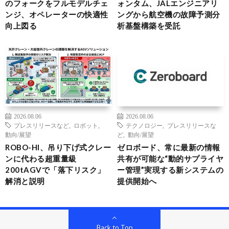
のフォークをフルモデルチェ
ォンタム、JALエンジニアリ
ンジ、オペレーターの快適性
ングから航空機の故障予測分
向上図る
析基盤構築を受託
2026.08.06
2026.08.06
プレスリリースなど
,
ロボット
,
テクノロジー
,
プレスリリースな
動向/展望
ど
,
動向/展望
ROBO-HI、吊り下げ式クレー
ゼロボード、常に最新の情報
ンに代わる超重量級
共有が可能な“動的サプライヤ
200tAGVで「落下リスク」
ー管理”実現する新システムの
解消と説明
提供開始へ
Back to Top