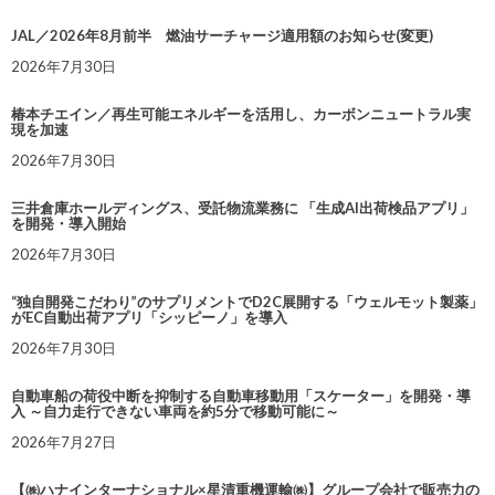
JAL／2026年8月前半 燃油サーチャージ適用額のお知らせ(変更)
2026年7月30日
椿本チエイン／再生可能エネルギーを活用し、カーボンニュートラル実
現を加速
2026年7月30日
三井倉庫ホールディングス、受託物流業務に 「生成AI出荷検品アプリ」
を開発・導入開始
2026年7月30日
“独自開発こだわり”のサプリメントでD2C展開する「ウェルモット製薬」
がEC自動出荷アプリ「シッピーノ」を導入
2026年7月30日
自動車船の荷役中断を抑制する自動車移動用「スケーター」を開発・導
入 ～自力走行できない車両を約5分で移動可能に～
2026年7月27日
【㈱ハナインターナショナル×星清重機運輸㈱】グループ会社で販売力の