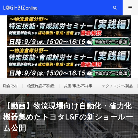
独自取材
物流施設/不動産
災害/事故/不祥事
テクノロジー/製品
【動画】物流現場向け自動化・省力化
機器集めたトヨタL&Fの新ショールー
ム公開