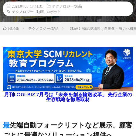
2021.04.05 17:41:31
テクノロジー/製品
テクノロジー
,
動画
,
ロボット
テクノロジー/製品
【動画】物流現場向け自動化・省力化機器
HOME
月刊LOGI-BIZ 7月号は「未来を創る輸送改革」 先行企業の
生存戦略を徹底取材
最先端自動フォークリフトなど展示、顧客
ごとに最適なソリューション提供へ