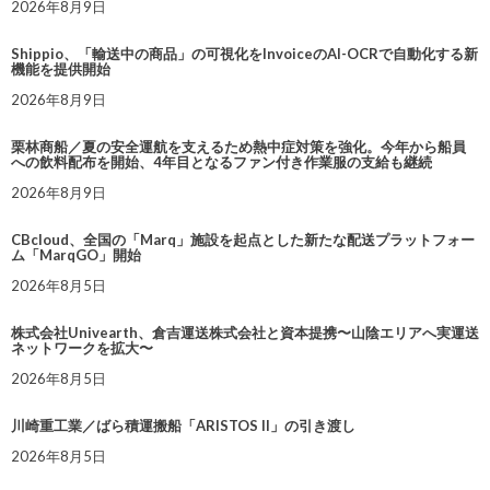
2026年8月9日
Shippio、「輸送中の商品」の可視化をInvoiceのAI-OCRで自動化する新
機能を提供開始
2026年8月9日
栗林商船／夏の安全運航を支えるため熱中症対策を強化。今年から船員
への飲料配布を開始、4年目となるファン付き作業服の支給も継続
2026年8月9日
CBcloud、全国の「Marq」施設を起点とした新たな配送プラットフォー
ム「MarqGO」開始
2026年8月5日
株式会社Univearth、倉吉運送株式会社と資本提携〜山陰エリアへ実運送
ネットワークを拡大〜
2026年8月5日
川崎重工業／ばら積運搬船「ARISTOS II」の引き渡し
2026年8月5日