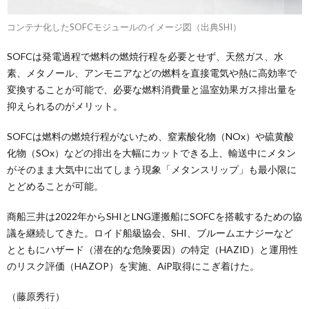
コンテナ化したSOFCモジュールのイメージ図（出典SHI）
SOFCは発電過程で燃料の燃焼行程を必要とせず、天然ガス、水
素、メタノール、アンモニアなどの燃料を直接電気や熱に高効率で
変換することが可能で、必要な燃料消費量と温室効果ガス排出量を
抑えられるのがメリット。
SOFCは燃料の燃焼行程がないため、窒素酸化物（NOx）や硫黄酸
化物（SOx）などの排出を大幅にカットできる上、輸送中にメタン
がそのまま大気中に出てしまう現象「メタンスリップ」も最小限に
とどめることが可能。
商船三井は2022年からSHIとLNG運搬船にSOFCを搭載するための協
議を継続してきた。ロイド船級協会、SHI、ブルームエナジーなど
とともにハザード（潜在的な危険要因）の特定（HAZID）と運用性
のリスク評価（HAZOP）を実施、AiP取得にこぎ着けた。
（藤原秀行）