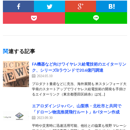
関連する記事
FA機器など向けワイヤレス給電技術のエイターリン
ク、シリーズBラウンドで20.6億円調達
2024.05.10
プロダクト量産などに充当、海外展開も 米スタンフォード大
学発のスタートアップでワイヤレス給電技術の開発を手掛け
るエイターリンク（東京都墨田区錦糸）は5[…]
エアロダインジャパン、山梨県・北杜市と共同で
「ドローン物流推奨飛行ルート」8パターン作成
2023.09.30
平時や災害時に迅速活用可能、他社との協業も視野 マレーシ