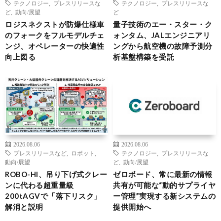
テクノロジー
,
プレスリリースな
テクノロジー
,
プレスリリースな
ど
,
動向/展望
ど
ロジスネクストが防爆仕様車
量子技術のエー・スター・ク
のフォークをフルモデルチェ
ォンタム、JALエンジニアリ
ンジ、オペレーターの快適性
ングから航空機の故障予測分
向上図る
析基盤構築を受託
2026.08.06
2026.08.06
プレスリリースなど
,
ロボット
,
テクノロジー
,
プレスリリースな
動向/展望
ど
,
動向/展望
ROBO-HI、吊り下げ式クレー
ゼロボード、常に最新の情報
ンに代わる超重量級
共有が可能な“動的サプライヤ
200tAGVで「落下リスク」
ー管理”実現する新システムの
解消と説明
提供開始へ