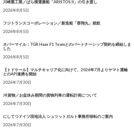
川崎重工業／ばら積運搬船「ARISTOS II」の引き渡し
2026年8月5日
フジトランスコーポレーション／新造船「蓉翔丸」就航
2026年8月5日
ネバーマイル：TGR Haas F1 Teamとのパートナーシップ契約を締結しま
した
2026年8月5日
【トドケール】マルチキャリア化に向けて、2026年7月よりヤマト運輸
とのAPI連携を開始
2026年7月30日
JR貨物／お盆休み期間の貨物列車の運転計画について
2026年7月30日
にしてつドイツ現地法人 シュツットガルト事務所移転のご案内
2026年7月30日