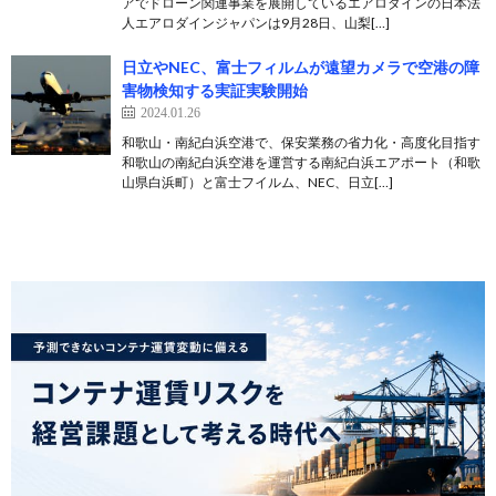
アでドローン関連事業を展開しているエアロダインの日本法
人エアロダインジャパンは9月28日、山梨[…]
日立やNEC、富士フィルムが遠望カメラで空港の障
害物検知する実証実験開始
2024.01.26
和歌山・南紀白浜空港で、保安業務の省力化・高度化目指す
和歌山の南紀白浜空港を運営する南紀白浜エアポート（和歌
山県白浜町）と富士フイルム、NEC、日立[…]