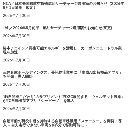
NCA／日本発国際航空貨物燃油サーチャージ適用額のお知らせ（2026年
8月1日適用 改定）
2026年7月30日
JAL／2026年8月前半 燃油サーチャージ適用額のお知らせ(変更)
2026年7月30日
椿本チエイン／再生可能エネルギーを活用し、カーボンニュートラル実
現を加速
2026年7月30日
三井倉庫ホールディングス、受託物流業務に 「生成AI出荷検品アプリ」
を開発・導入開始
2026年7月30日
“独自開発こだわり”のサプリメントでD2C展開する「ウェルモット製薬」
がEC自動出荷アプリ「シッピーノ」を導入
2026年7月30日
自動車船の荷役中断を抑制する自動車移動用「スケーター」を開発・導
入 ～自力走行できない車両を約5分で移動可能に～