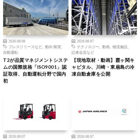
2026.08.08
2026.08.07
プレスリリースなど
,
動向/展望
,
テクノロジー
,
動画
,
物流施設
,
自動運転
記者会見など
T2が品質マネジメントシステ
【現地取材・動画】霞ヶ関キ
ムの国際規格「ISO9001」認
ャピタル、川崎・東扇島の冷
証取得、自動運転分野で国内
凍自動倉庫を公開
初
2026.08.07
2026.08.07