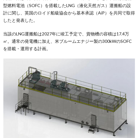
型燃料電池（SOFC）を搭載したLNG（液化天然ガス）運搬船の設
計に関し、英国のロイド船級協会から基本承認（AiP）を共同で取得
したと発表した。
当該のLNG運搬船は2027年に竣工予定で、貨物槽の容積は17.4万
㎥。通常の発電機に加え、米ブルームエナジー製の300kWのSOFC
を搭載・運用する計画。