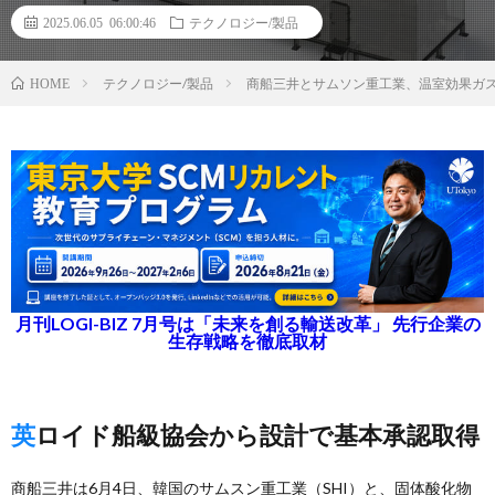
2025.06.05 06:00:46
テクノロジー/製品
テクノロジー/製品
商船三井とサムソン重工業、温室効果ガス
HOME
月刊LOGI-BIZ 7月号は「未来を創る輸送改革」 先行企業の
生存戦略を徹底取材
英ロイド船級協会から設計で基本承認取得
商船三井は6月4日、韓国のサムスン重工業（SHI）と、固体酸化物