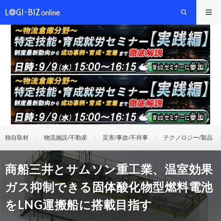
独自取材
物流施設/不動産
災害/事故/不祥事
テクノロジー/製品
商船三井とサムソン重工業、温室効果
ガス抑制できる固体酸化物型燃料電池
をLNG運搬船に搭載目指す