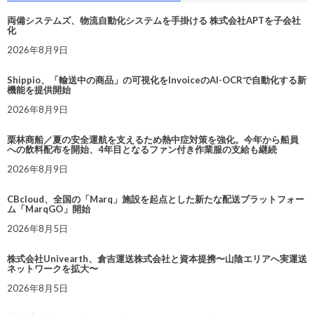
両備システムズ、物流自動化システムを手掛ける 株式会社APTを子会社
化
2026年8月9日
Shippio、「輸送中の商品」の可視化をInvoiceのAI-OCRで自動化する新
機能を提供開始
2026年8月9日
栗林商船／夏の安全運航を支えるため熱中症対策を強化。今年から船員
への飲料配布を開始、4年目となるファン付き作業服の支給も継続
2026年8月9日
CBcloud、全国の「Marq」施設を起点とした新たな配送プラットフォー
ム「MarqGO」開始
2026年8月5日
株式会社Univearth、倉吉運送株式会社と資本提携〜山陰エリアへ実運送
ネットワークを拡大〜
2026年8月5日