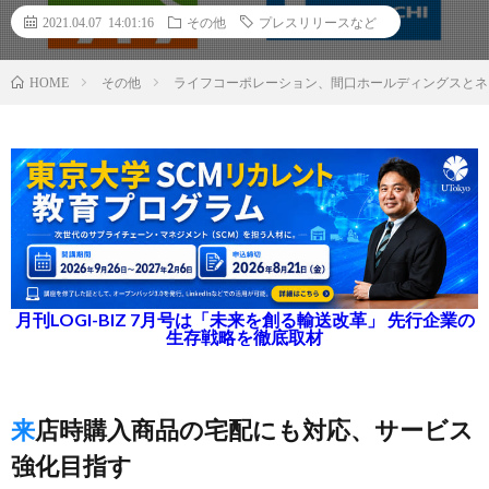
2021.04.07 14:01:16
その他
プレスリリースなど
その他
ライフコーポレーション、間口ホールディングスとネ
HOME
月刊LOGI-BIZ 7月号は「未来を創る輸送改革」 先行企業の
生存戦略を徹底取材
来店時購入商品の宅配にも対応、サービス
強化目指す