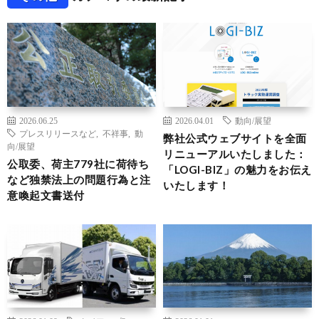
2026.06.25
2026.04.01
動向/展望
プレスリリースなど
,
不祥事
,
動
弊社公式ウェブサイトを全面
向/展望
リニューアルいたしました：
公取委、荷主779社に荷待ち
「LOGI-BIZ」の魅力をお伝え
など独禁法上の問題行為と注
いたします！
意喚起文書送付