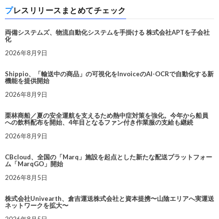
プレスリリースまとめてチェック
両備システムズ、物流自動化システムを手掛ける 株式会社APTを子会社
化
2026年8月9日
Shippio、「輸送中の商品」の可視化をInvoiceのAI-OCRで自動化する新
機能を提供開始
2026年8月9日
栗林商船／夏の安全運航を支えるため熱中症対策を強化。今年から船員
への飲料配布を開始、4年目となるファン付き作業服の支給も継続
2026年8月9日
CBcloud、全国の「Marq」施設を起点とした新たな配送プラットフォー
ム「MarqGO」開始
2026年8月5日
株式会社Univearth、倉吉運送株式会社と資本提携〜山陰エリアへ実運送
ネットワークを拡大〜