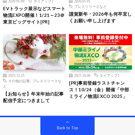
2026.01.09
タイアップ2
2026.01.01
プレスリリースなど
EVトラック展示などスマート
謹賀新年・2026年も何卒宜し
物流EXPO開催！1/21～23＠
くお願い申し上げます
東京ビッグサイト[PR]
2025.12.25
2025.10.06
タイアップ2
その他の記事
,
プレスリリースな
[PR]事前登録ラストチャン
ど
ス！10/24（金）開催「中部
【お知らせ】年末年始の記事
ミライノ物流EXCO 2025」
配信予定につきまして
Back to Top