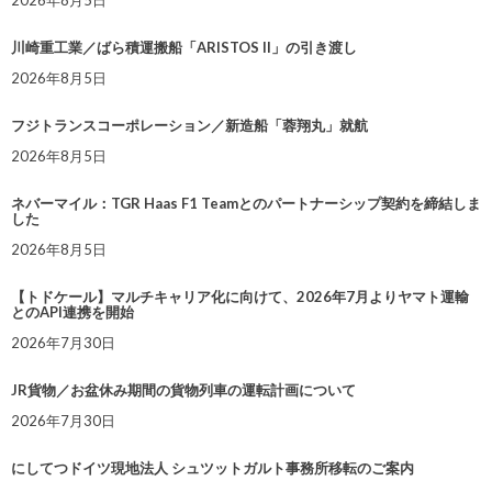
2026年8月5日
川崎重工業／ばら積運搬船「ARISTOS II」の引き渡し
2026年8月5日
フジトランスコーポレーション／新造船「蓉翔丸」就航
2026年8月5日
ネバーマイル：TGR Haas F1 Teamとのパートナーシップ契約を締結しま
した
2026年8月5日
【トドケール】マルチキャリア化に向けて、2026年7月よりヤマト運輸
とのAPI連携を開始
2026年7月30日
JR貨物／お盆休み期間の貨物列車の運転計画について
2026年7月30日
にしてつドイツ現地法人 シュツットガルト事務所移転のご案内