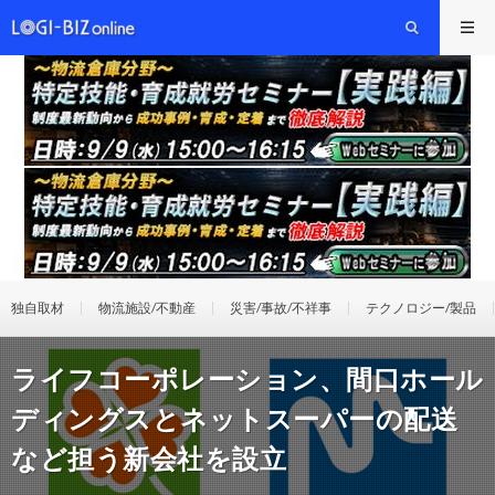
独自取材
物流施設/不動産
災害/事故/不祥事
テクノロジー/製品
ライフコーポレーション、間口ホール
ディングスとネットスーパーの配送
など担う新会社を設立