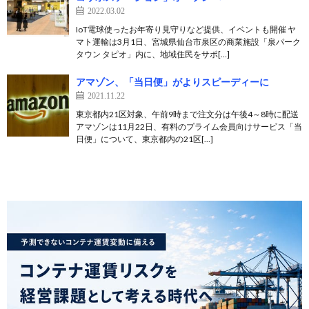
2022.03.02
IoT電球使ったお年寄り見守りなど提供、イベントも開催 ヤ
マト運輸は3月1日、宮城県仙台市泉区の商業施設「泉パーク
タウン タピオ」内に、地域住民をサポ[…]
アマゾン、「当日便」がよりスピーディーに
2021.11.22
東京都内21区対象、午前9時まで注文分は午後4～8時に配送
アマゾンは11月22日、有料のプライム会員向けサービス「当
日便」について、東京都内の21区[…]