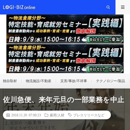
独自取材
物流施設/不動産
災害/事故/不祥事
テクノロジー/製品
佐川急便、来年元旦の一部業務を中止
2018.11.20 07:00:23
雇用/人材
プレスリリースなど