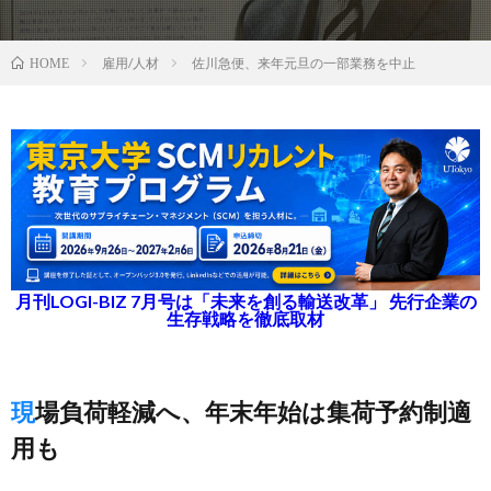
雇用/人材
佐川急便、来年元旦の一部業務を中止
HOME
月刊LOGI-BIZ 7月号は「未来を創る輸送改革」 先行企業の
生存戦略を徹底取材
現場負荷軽減へ、年末年始は集荷予約制適
用も