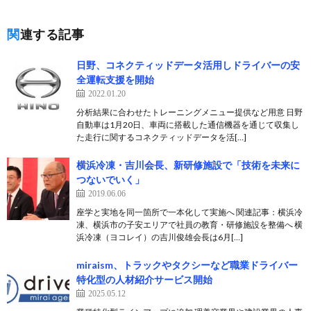
関連する記事
日野、コネクティッドデータ活用しドライバーの安
全運転支援を開始
2022.01.20
分析結果に合わせたトレーニングメニュー提供など用意 日野
自動車は1月20日、車両に搭載した通信機器を通じて収集し
た走行に関するコネクティッドデータを活[…]
横浜冷凍・吉川会長、新研修施設で「技術を未来に
つないでいく」
2019.06.06
座学と実地を同一箇所で一本化して実施へ 関連記事：横浜冷
凍、横浜市の子安エリアで社員の教育・研修施設を整備へ 横
浜冷凍（ヨコレイ）の吉川俊雄会長は6月[…]
miraism、トラックやタクシーなど職業ドライバー
特化型の人材紹介サービス開始
2025.05.12