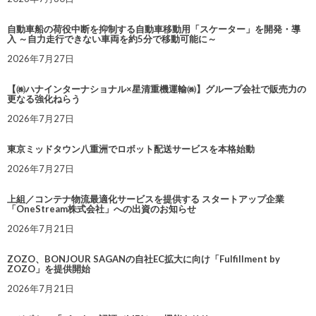
自動車船の荷役中断を抑制する自動車移動用「スケーター」を開発・導
入 ～自力走行できない車両を約5分で移動可能に～
2026年7月27日
【㈱ハナインターナショナル×星清重機運輸㈱】グループ会社で販売力の
更なる強化ねらう
2026年7月27日
東京ミッドタウン八重洲でロボット配送サービスを本格始動
2026年7月27日
上組／コンテナ物流最適化サービスを提供する スタートアップ企業
「OneStream株式会社」への出資のお知らせ
2026年7月21日
ZOZO、BONJOUR SAGANの自社EC拡大に向け「Fulfillment by
ZOZO」を提供開始
2026年7月21日