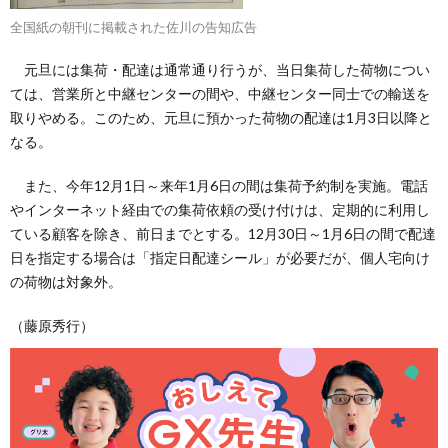
全国紙の朝刊に掲載された佐川の告知広告
元旦には集荷・配達は通常通り行うが、当日集荷した荷物につい
ては、営業所と中継センターの間や、中継センター同士での輸送を
取りやめる。このため、元旦に預かった荷物の配達は1月3日以降と
なる。
また、今年12月1日～来年1月6日の間は集荷予約制を実施。電話
やインターネット経由での集荷依頼の受け付けは、定期的に利用し
ている顧客を除き、前日までとする。12月30日～1月6日の間で配達
日を指定する場合は「指定日配達シール」が必要だが、個人宅向け
の荷物は対象外。
（藤原秀行）