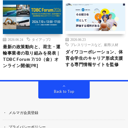
2026.06.24
タイアップ2
2026.06.23
プレスリリースなど
,
雇用/人材
最新の政策動向と、荷主・運
ダイワコーポレーション、体
輸事業者の取り組みを発表｜
育会学生のキャリア形成支援
TDBC Forum 7/10（金）オ
する専門情報サイトを監修
ンライン開催[PR]
Back to Top
メルマガ会員登録
プライバシーポリシー