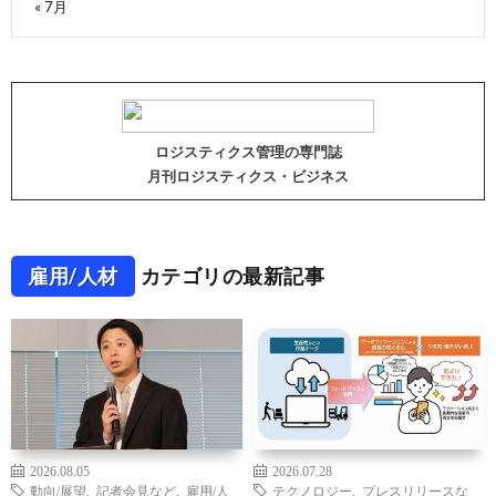
« 7月
ロジスティクス管理の専門誌
月刊ロジスティクス・ビジネス
雇用/人材
カテゴリの最新記事
2026.08.05
2026.07.28
動向/展望
,
記者会見など
,
雇用/人
テクノロジー
,
プレスリリースな