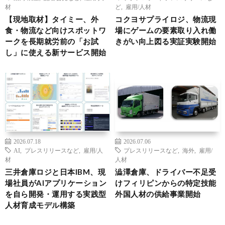
材
ど
,
雇用/人材
【現地取材】タイミー、外
コクヨサプライロジ、物流現
食・物流など向けスポットワ
場にゲームの要素取り入れ働
ークを長期就労前の「お試
きがい向上図る実証実験開始
し」に使える新サービス開始
2026.07.18
2026.07.06
AI
,
プレスリリースなど
,
雇用/人
プレスリリースなど
,
海外
,
雇用/
材
人材
三井倉庫ロジと日本IBM、現
澁澤倉庫、ドライバー不足受
場社員がAIアプリケーション
けフィリピンからの特定技能
を自ら開発・運用する実践型
外国人材の供給事業開始
人材育成モデル構築