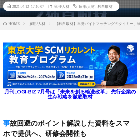
2021.04.12 17:10:07
雇用/人材
雇用/人材
,
独自取材
雇用/人材
【独自取材】単発バイトマッチングのタイミー、
HOME
月刊LOGI-BIZ 7月号は「未来を創る輸送改革」 先行企業の
生存戦略を徹底取材
事故回避のポイント解説した資料をスマ
ホで提供へ、研修会開催も