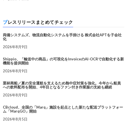
プレスリリースまとめてチェック
両備システムズ、物流自動化システムを手掛ける 株式会社APTを子会社
化
2026年8月9日
Shippio、「輸送中の商品」の可視化をInvoiceのAI-OCRで自動化する新
機能を提供開始
2026年8月9日
栗林商船／夏の安全運航を支えるため熱中症対策を強化。今年から船員
への飲料配布を開始、4年目となるファン付き作業服の支給も継続
2026年8月9日
CBcloud、全国の「Marq」施設を起点とした新たな配送プラットフォー
ム「MarqGO」開始
2026年8月5日