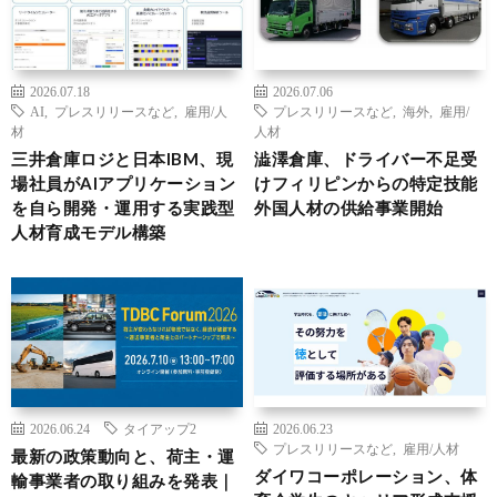
2026.07.18
2026.07.06
AI
,
プレスリリースなど
,
雇用/人
プレスリリースなど
,
海外
,
雇用/
材
人材
三井倉庫ロジと日本IBM、現
澁澤倉庫、ドライバー不足受
場社員がAIアプリケーション
けフィリピンからの特定技能
を自ら開発・運用する実践型
外国人材の供給事業開始
人材育成モデル構築
2026.06.24
タイアップ2
2026.06.23
プレスリリースなど
,
雇用/人材
最新の政策動向と、荷主・運
ダイワコーポレーション、体
輸事業者の取り組みを発表｜