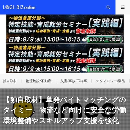
独自取材
物流施設/不動産
災害/事故/不祥事
テクノロジー/製品
【独自取材】単発バイトマッチングの
タイミー、物流など向けに安全な労働
環境整備やスキルアップ支援を強化