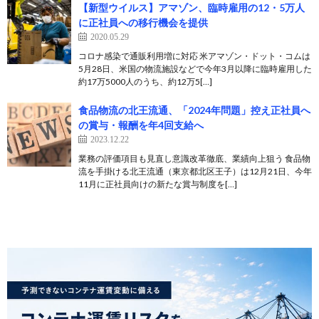
【新型ウイルス】アマゾン、臨時雇用の12・5万人
に正社員への移行機会を提供
2020.05.29
コロナ感染で通販利用増に対応 米アマゾン・ドット・コムは
5月28日、米国の物流施設などで今年3月以降に臨時雇用した
約17万5000人のうち、約12万5[…]
食品物流の北王流通、「2024年問題」控え正社員へ
の賞与・報酬を年4回支給へ
2023.12.22
業務の評価項目も見直し意識改革徹底、業績向上狙う 食品物
流を手掛ける北王流通（東京都北区王子）は12月21日、今年
11月に正社員向けの新たな賞与制度を[…]