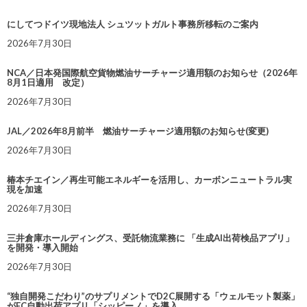
にしてつドイツ現地法人 シュツットガルト事務所移転のご案内
2026年7月30日
NCA／日本発国際航空貨物燃油サーチャージ適用額のお知らせ（2026年
8月1日適用 改定）
2026年7月30日
JAL／2026年8月前半 燃油サーチャージ適用額のお知らせ(変更)
2026年7月30日
椿本チエイン／再生可能エネルギーを活用し、カーボンニュートラル実
現を加速
2026年7月30日
三井倉庫ホールディングス、受託物流業務に 「生成AI出荷検品アプリ」
を開発・導入開始
2026年7月30日
“独自開発こだわり”のサプリメントでD2C展開する「ウェルモット製薬」
がEC自動出荷アプリ「シッピーノ」を導入