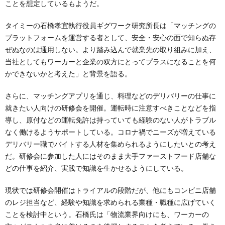
ことを想定しているもようだ。
タイミーの石橋孝宜執行役員ギグワーク研究所長は「マッチングの
プラットフォームを運営する者として、安全・安心の面で知らぬ存
ぜぬなのは通用しない。より踏み込んで就業先の取り組みに加え、
当社としてもワーカーと企業の双方にとってプラスになることを何
かできないかと考えた」と背景を語る。
さらに、マッチングアプリを通じ、料理などのデリバリーの仕事に
就きたい人向けの研修会を開催。運転時に注意すべきことなどを指
導し、原付などの運転免許は持っていても経験のない人がトラブル
なく働けるようサポートしている。コロナ禍でニーズが増えている
デリバリー職でバイトする人材を集められるようにしたいとの考え
だ。研修会に参加した人にはそのまま大手ファーストフード店舗な
どの仕事を紹介、実践で知識を生かせるようにしている。
現状では研修会開催はトライアルの段階だが、他にもコンビニ店舗
のレジ担当など、経験や知識を求められる業種・職種に広げていく
ことを検討中という。石橋氏は「物流業界向けにも、ワーカーの