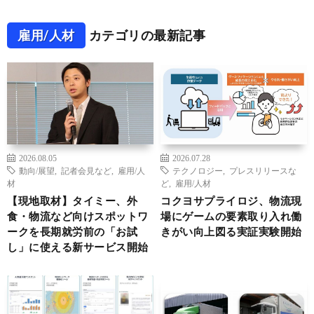
雇用/人材
カテゴリの最新記事
2026.08.05
2026.07.28
動向/展望
,
記者会見など
,
雇用/人
テクノロジー
,
プレスリリースな
材
ど
,
雇用/人材
【現地取材】タイミー、外
コクヨサプライロジ、物流現
食・物流など向けスポットワ
場にゲームの要素取り入れ働
ークを長期就労前の「お試
きがい向上図る実証実験開始
し」に使える新サービス開始