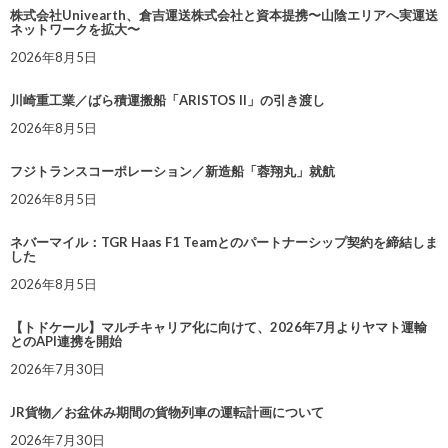
株式会社Univearth、倉吉運送株式会社と資本提携〜山陰エリアへ実運送
ネットワークを拡大〜
2026年8月5日
川崎重工業／ばら積運搬船「ARISTOS II」の引き渡し
2026年8月5日
フジトランスコーポレーション／新造船「蓉翔丸」就航
2026年8月5日
ネバーマイル：TGR Haas F1 Teamとのパートナーシップ契約を締結しま
した
2026年8月5日
【トドケール】マルチキャリア化に向けて、2026年7月よりヤマト運輸
とのAPI連携を開始
2026年7月30日
JR貨物／お盆休み期間の貨物列車の運転計画について
2026年7月30日