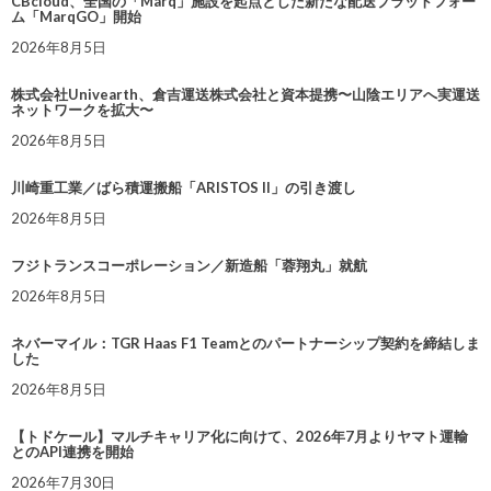
CBcloud、全国の「Marq」施設を起点とした新たな配送プラットフォー
ム「MarqGO」開始
2026年8月5日
株式会社Univearth、倉吉運送株式会社と資本提携〜山陰エリアへ実運送
ネットワークを拡大〜
2026年8月5日
川崎重工業／ばら積運搬船「ARISTOS II」の引き渡し
2026年8月5日
フジトランスコーポレーション／新造船「蓉翔丸」就航
2026年8月5日
ネバーマイル：TGR Haas F1 Teamとのパートナーシップ契約を締結しま
した
2026年8月5日
【トドケール】マルチキャリア化に向けて、2026年7月よりヤマト運輸
とのAPI連携を開始
2026年7月30日