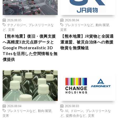
2026.08.05
2026.08.04
テクノロジー
,
プレスリリースな
プレスリリースなど
,
動向/展望
,
ど
,
災害
災害
【熊本地震】復旧・復興支援
【熊本地震】JR貨物と全国通
へ高精度3次元点群データと
運連盟、被災自治体への救援
Google Photorealistic 3D
物資を無償輸送
Tilesを活用した空間情報を無
償提供
2026.08.04
2026.08.03
プレスリリースなど
,
動向/展望
,
AI
,
ドローン
,
プレスリリースな
災害
ど
,
提携/合弁など
,
災害