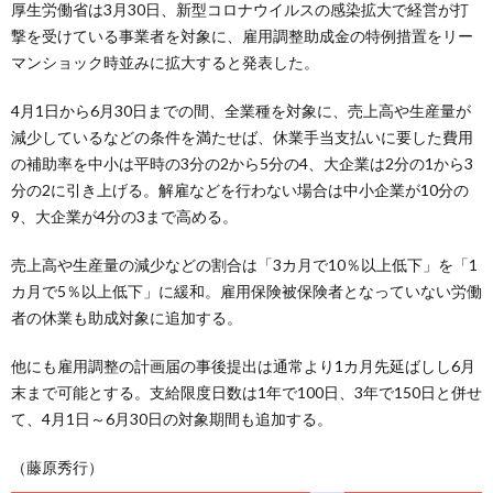
厚生労働省は3月30日、新型コロナウイルスの感染拡大で経営が打
撃を受けている事業者を対象に、雇用調整助成金の特例措置をリー
マンショック時並みに拡大すると発表した。
4月1日から6月30日までの間、全業種を対象に、売上高や生産量が
減少しているなどの条件を満たせば、休業手当支払いに要した費用
の補助率を中小は平時の3分の2から5分の4、大企業は2分の1から3
分の2に引き上げる。解雇などを行わない場合は中小企業が10分の
9、大企業が4分の3まで高める。
売上高や生産量の減少などの割合は「3カ月で10％以上低下」を「1
カ月で5％以上低下」に緩和。雇用保険被保険者となっていない労働
者の休業も助成対象に追加する。
他にも雇用調整の計画届の事後提出は通常より1カ月先延ばしし6月
末まで可能とする。支給限度日数は1年で100日、3年で150日と併せ
て、4月1日～6月30日の対象期間も追加する。
（藤原秀行）