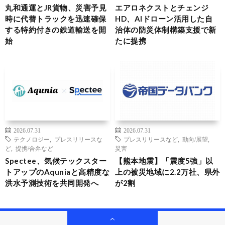
丸和通運とJR貨物、災害予見
エアロネクストとチェンジ
時に代替トラックを迅速確保
HD、AIドローン活用した自
する特約付きの鉄道輸送を開
治体の防災体制構築支援で新
始
たに提携
2026.07.31
2026.07.31
テクノロジー
,
プレスリリースな
プレスリリースなど
,
動向/展望
,
ど
,
提携/合弁など
災害
Spectee、気候テックスター
【熊本地震】「震度5強」以
トアップのAquniaと高精度な
上の被災地域に2.2万社、県外
洪水予測技術を共同開発へ
が2割