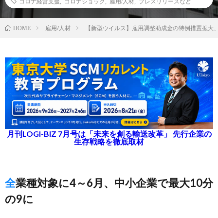
コロナ経営支援
,
コロナショック
,
雇用/人材
,
プレスリリースなど
雇用/人材
【新型ウイルス】雇用調整助成金の特例措置拡大
HOME
月刊LOGI-BIZ 7月号は「未来を創る輸送改革」 先行企業の
生存戦略を徹底取材
全業種対象に4～6月、中小企業で最大10分
の9に