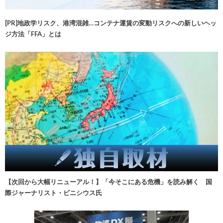
[PR]地政学リスク、港湾混雑…コンテナ運賃の変動リスクへの新しいヘッ
ジ方法「FFA」とは
【次回から大幅リニューアル！】「今そこにある危機」を読み解く 国
際ジャーナリスト・ビニシウス氏