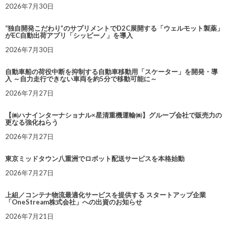
2026年7月30日
“独自開発こだわり”のサプリメントでD2C展開する「ウェルモット製薬」
がEC自動出荷アプリ「シッピーノ」を導入
2026年7月30日
自動車船の荷役中断を抑制する自動車移動用「スケーター」を開発・導
入 ～自力走行できない車両を約5分で移動可能に～
2026年7月27日
【㈱ハナインターナショナル×星清重機運輸㈱】グループ会社で販売力の
更なる強化ねらう
2026年7月27日
東京ミッドタウン八重洲でロボット配送サービスを本格始動
2026年7月27日
上組／コンテナ物流最適化サービスを提供する スタートアップ企業
「OneStream株式会社」への出資のお知らせ
2026年7月21日