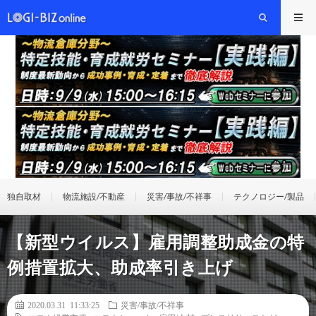
独自取材
物流施設/不動産
災害/事故/不祥事
テクノロジー/製品
【新型ウイルス】雇用調整助成金の特
例措置拡大、助成率引き上げ
2020.03.31 11:33:25
災害/事故/不祥事