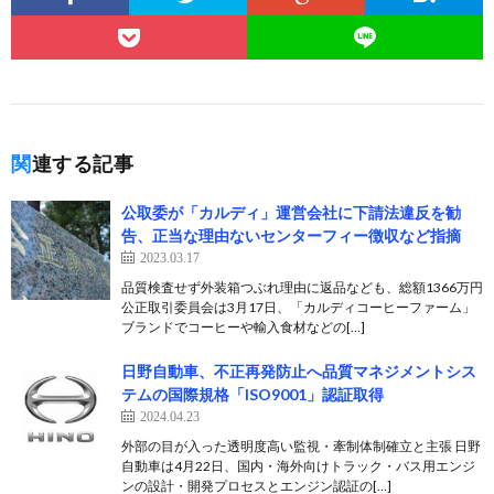
関連する記事
公取委が「カルディ」運営会社に下請法違反を勧
告、正当な理由ないセンターフィー徴収など指摘
2023.03.17
品質検査せず外装箱つぶれ理由に返品なども、総額1366万円
公正取引委員会は3月17日、「カルディコーヒーファーム」
ブランドでコーヒーや輸入食材などの[…]
日野自動車、不正再発防止へ品質マネジメントシス
テムの国際規格「ISO9001」認証取得
2024.04.23
外部の目が入った透明度高い監視・牽制体制確立と主張 日野
自動車は4月22日、国内・海外向けトラック・バス用エンジ
ンの設計・開発プロセスとエンジン認証の[…]