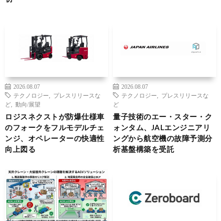
2026.08.07
2026.08.07
テクノロジー
,
プレスリリースな
テクノロジー
,
プレスリリースな
ど
,
動向/展望
ど
ロジスネクストが防爆仕様車
量子技術のエー・スター・ク
のフォークをフルモデルチェ
ォンタム、JALエンジニアリ
ンジ、オペレーターの快適性
ングから航空機の故障予測分
向上図る
析基盤構築を受託