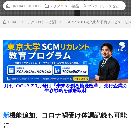
2021.04.13 06:00:12
テクノロジー/製品
プレスリリースなど
テクノロジー/製品
TSUNAGUTEの入出荷予約サービス、
HOME
月刊LOGI-BIZ 7月号は「未来を創る輸送改革」 先行企業の
生存戦略を徹底取材
新機能追加、コロナ禍受け体調記録も可能
に