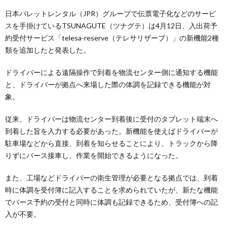
日本パレットレンタル（JPR）グループで伝票電子化などのサービ
スを手掛けているTSUNAGUTE（ツナグテ）は4月12日、入出荷予
約受付サービス「telesa-reserve（テレサリザーブ）」の新機能2種
類を追加したと発表した。
ドライバーによる遠隔操作で到着を物流センター側に通知する機能
と、ドライバーが拠点へ来場した際の体調を記録できる機能が対
象。
従来、ドライバーは物流センター到着後に受付のタブレット端末へ
到着した旨を入力する必要があった。新機能を使えばドライバーが
駐車場などから直接、到着を知らせることにより、トラックから降
りずにバース接車し、作業を開始できるようになった。
また、工場などドライバーの衛生管理が必要となる拠点では、到着
時に体調を受付簿に記入することを求められていたが、新たな機能
でバース予約の受付と同時に体調も記録できるため、受付簿への記
入が不要。