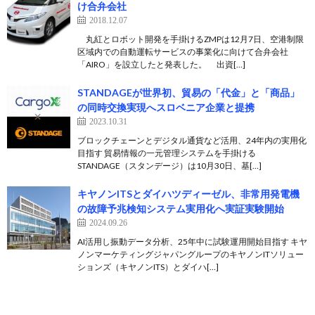
け合弁会社
2018.12.07
丸紅とロボット開発を手掛けるZMPは12月7日、空港制限
区域内での自動運転サービスの事業化に向けて合弁会社
「AIRO」を設立したと発表した。 出資[…]
STANDAGEが世界初、貿易の「代金」と「商品」
の同時交換実現へスロベニア企業と提携
2023.10.31
ブロックチェーンとデジタル通貨など活用、24年内の実用化
目指す 貿易情報の一元管理システムを手掛ける
STANDAGE（スタンデージ）は10月30日、基[…]
キヤノンITSとダイハツディーゼル、非常用発電機
の故障予兆検知システム実用化へ実証実験開始
2024.09.26
AI活用し振動データ分析、25年中に試験運用開始目指す キヤ
ノンマーケティングジャパングループのキヤノンITソリュー
ションズ（キヤノンITS）とダイハ[…]