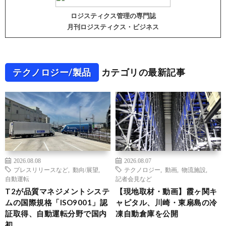
ロジスティクス管理の専門誌
月刊ロジスティクス・ビジネス
テクノロジー/製品
カテゴリの最新記事
2026.08.08
2026.08.07
プレスリリースなど
,
動向/展望
,
テクノロジー
,
動画
,
物流施設
,
自動運転
記者会見など
T2が品質マネジメントシステ
【現地取材・動画】霞ヶ関キ
ムの国際規格「ISO9001」認
ャピタル、川崎・東扇島の冷
証取得、自動運転分野で国内
凍自動倉庫を公開
初