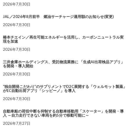
2026年7月30日
JAL／2026年8月前半 燃油サーチャージ適用額のお知らせ(変更)
2026年7月30日
椿本チエイン／再生可能エネルギーを活用し、カーボンニュートラル実
現を加速
2026年7月30日
三井倉庫ホールディングス、受託物流業務に 「生成AI出荷検品アプリ」
を開発・導入開始
2026年7月30日
“独自開発こだわり”のサプリメントでD2C展開する「ウェルモット製薬」
がEC自動出荷アプリ「シッピーノ」を導入
2026年7月30日
自動車船の荷役中断を抑制する自動車移動用「スケーター」を開発・導
入 ～自力走行できない車両を約5分で移動可能に～
2026年7月27日