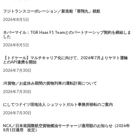
フジトランスコーポレーション／新造船「蓉翔丸」就航
2026年8月5日
ネバーマイル：TGR Haas F1 Teamとのパートナーシップ契約を締結しま
した
2026年8月5日
【トドケール】マルチキャリア化に向けて、2026年7月よりヤマト運輸
とのAPI連携を開始
2026年7月30日
JR貨物／お盆休み期間の貨物列車の運転計画について
2026年7月30日
にしてつドイツ現地法人 シュツットガルト事務所移転のご案内
2026年7月30日
NCA／日本発国際航空貨物燃油サーチャージ適用額のお知らせ（2026年
8月1日適用 改定）