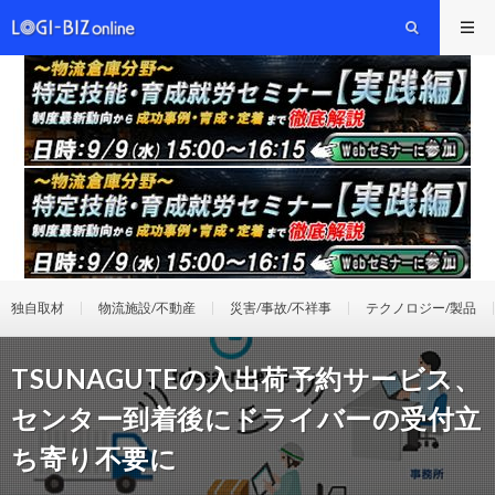
独自取材
物流施設/不動産
災害/事故/不祥事
テクノロジー/製品
TSUNAGUTEの入出荷予約サービス、
センター到着後にドライバーの受付立
ち寄り不要に