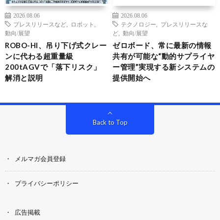
2026.08.06
2026.08.06
プレスリリースなど
,
ロボット
,
テクノロジー
,
プレスリリースな
動向/展望
ど
,
動向/展望
ROBO-HI、吊り下げ式クレー
ゼロボード、常に最新の情報
ンに代わる超重量級
共有が可能な“動的サプライヤ
200tAGVで「落下リスク」
ー管理”実現する新システムの
解消と説明
提供開始へ
Back to Top
メルマガ会員登録
プライバシーポリシー
広告掲載