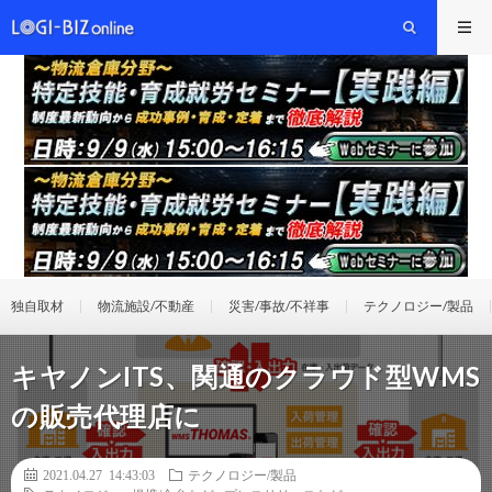
独自取材
物流施設/不動産
災害/事故/不祥事
テクノロジー/製品
キヤノンITS、関通のクラウド型WMS
の販売代理店に
2021.04.27 14:43:03
テクノロジー/製品