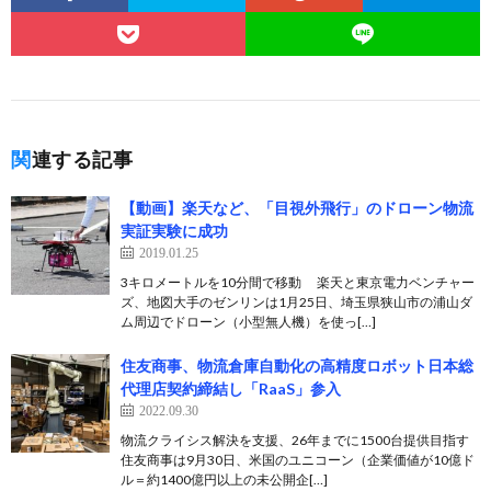
関連する記事
【動画】楽天など、「目視外飛行」のドローン物流
実証実験に成功
2019.01.25
3キロメートルを10分間で移動 楽天と東京電力ベンチャー
ズ、地図大手のゼンリンは1月25日、埼玉県狭山市の浦山ダ
ム周辺でドローン（小型無人機）を使っ[…]
住友商事、物流倉庫自動化の高精度ロボット日本総
代理店契約締結し「RaaS」参入
2022.09.30
物流クライシス解決を支援、26年までに1500台提供目指す
住友商事は9月30日、米国のユニコーン（企業価値が10億ド
ル＝約1400億円以上の未公開企[…]