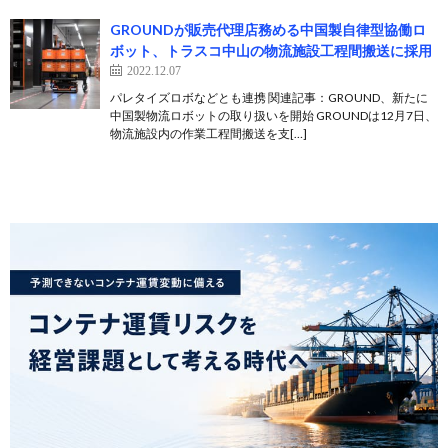
GROUNDが販売代理店務める中国製自律型協働ロ
ボット、トラスコ中山の物流施設工程間搬送に採用
2022.12.07
パレタイズロボなどとも連携 関連記事：GROUND、新たに
中国製物流ロボットの取り扱いを開始 GROUNDは12月7日、
物流施設内の作業工程間搬送を支[…]