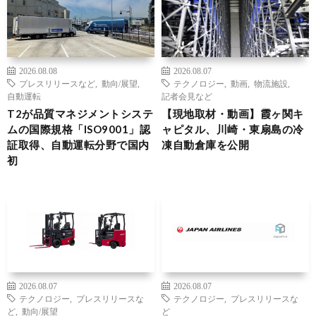
2026.08.08
2026.08.07
プレスリリースなど
,
動向/展望
,
テクノロジー
,
動画
,
物流施設
,
自動運転
記者会見など
T2が品質マネジメントシステ
【現地取材・動画】霞ヶ関キ
ムの国際規格「ISO9001」認
ャピタル、川崎・東扇島の冷
証取得、自動運転分野で国内
凍自動倉庫を公開
初
2026.08.07
2026.08.07
テクノロジー
,
プレスリリースな
テクノロジー
,
プレスリリースな
ど
,
動向/展望
ど