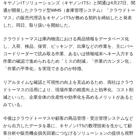
キヤノンITソリューションズ（キヤノンITS）と関通は4月27日、関
通が開発したクラウド型WMS（倉庫管理システム）「クラウドトー
マス」の販売代理店をキヤノンITSが務める契約を締結したと発表
した。同日、取り扱いを開始した。
クラウドトーマスは庫内物流における商品情報をデータベース化
し、入荷、検品、保管、ピッキング、出庫などの作業を、主にバー
コードリーダーで読み取る作業、あるいは情報端末へキー入力する
作業の確認で進められるため「ミスの削減」「作業のカンタン化」
「作業の平準化」を実現できるのが特徴。
リアルタイムな確認と可視性の向上を見込めるため、両社はクラウ
ドトーマスの活用により、現場作業の精度向上と効率化、コスト削
減といった、企業全体の生産性や効率化を高めるメリットがあると
みている。
今後はクラウドトーマスや顧客の商品管理・受注管理システムなど
から出力したデータを基に、キヤノンITSの数理技術を生かして顧
客分析や販売機会損失回避につなげるソリューションの提供も視野