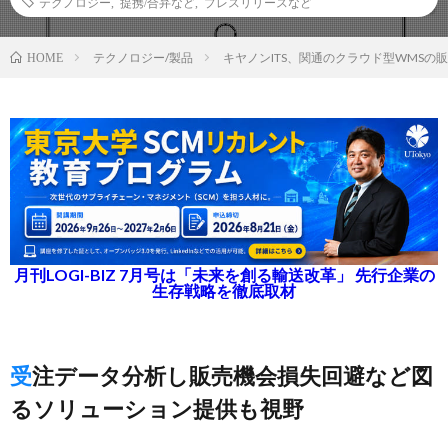
テクノロジー
,
提携/合弁など
,
プレスリリースなど
テクノロジー/製品
キヤノンITS、関通のクラウド型WMSの
HOME
月刊LOGI-BIZ 7月号は「未来を創る輸送改革」 先行企業の
生存戦略を徹底取材
受注データ分析し販売機会損失回避など図
るソリューション提供も視野