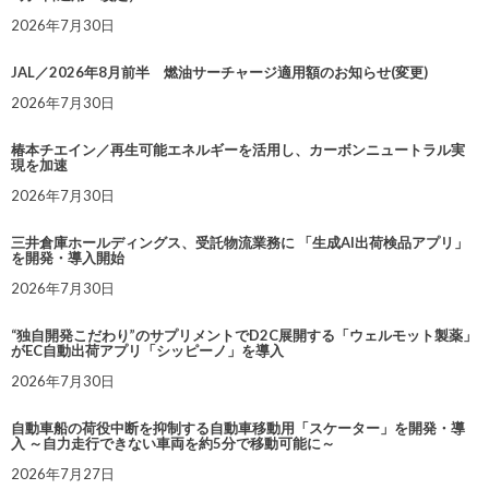
2026年7月30日
JAL／2026年8月前半 燃油サーチャージ適用額のお知らせ(変更)
2026年7月30日
椿本チエイン／再生可能エネルギーを活用し、カーボンニュートラル実
現を加速
2026年7月30日
三井倉庫ホールディングス、受託物流業務に 「生成AI出荷検品アプリ」
を開発・導入開始
2026年7月30日
“独自開発こだわり”のサプリメントでD2C展開する「ウェルモット製薬」
がEC自動出荷アプリ「シッピーノ」を導入
2026年7月30日
自動車船の荷役中断を抑制する自動車移動用「スケーター」を開発・導
入 ～自力走行できない車両を約5分で移動可能に～
2026年7月27日