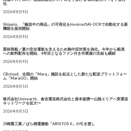
化
2026年8月9日
Shippio、「輸送中の商品」の可視化をInvoiceのAI-OCRで自動化する新
機能を提供開始
2026年8月9日
栗林商船／夏の安全運航を支えるため熱中症対策を強化。今年から船員
への飲料配布を開始、4年目となるファン付き作業服の支給も継続
2026年8月9日
CBcloud、全国の「Marq」施設を起点とした新たな配送プラットフォー
ム「MarqGO」開始
2026年8月5日
株式会社Univearth、倉吉運送株式会社と資本提携〜山陰エリアへ実運送
ネットワークを拡大〜
2026年8月5日
川崎重工業／ばら積運搬船「ARISTOS II」の引き渡し