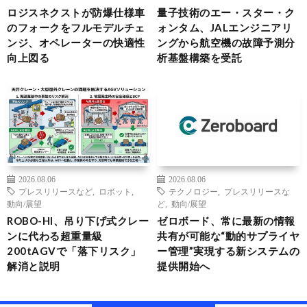
ロジスネクストが防爆仕様車
量子技術のエー・スター・ク
のフォークをフルモデルチェ
ォンタム、JALエンジニアリ
ンジ、オペレーターの快適性
ングから航空機の故障予測分
向上図る
析基盤構築を受託
2026.08.06
2026.08.06
プレスリリースなど
,
ロボット
,
テクノロジー
,
プレスリリースな
動向/展望
ど
,
動向/展望
ROBO-HI、吊り下げ式クレー
ゼロボード、常に最新の情報
ンに代わる超重量級
共有が可能な“動的サプライヤ
200tAGVで「落下リスク」
ー管理”実現する新システムの
解消と説明
提供開始へ