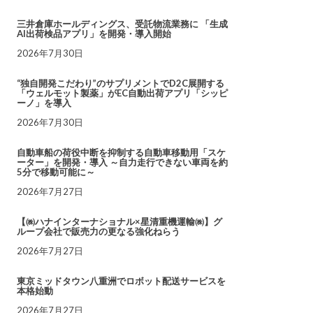
三井倉庫ホールディングス、受託物流業務に 「生成
AI出荷検品アプリ」を開発・導入開始
2026年7月30日
“独自開発こだわり”のサプリメントでD2C展開する
「ウェルモット製薬」がEC自動出荷アプリ「シッピ
ーノ」を導入
2026年7月30日
自動車船の荷役中断を抑制する自動車移動用「スケ
ーター」を開発・導入 ～自力走行できない車両を約
5分で移動可能に～
2026年7月27日
【㈱ハナインターナショナル×星清重機運輸㈱】グ
ループ会社で販売力の更なる強化ねらう
2026年7月27日
東京ミッドタウン八重洲でロボット配送サービスを
本格始動
2026年7月27日