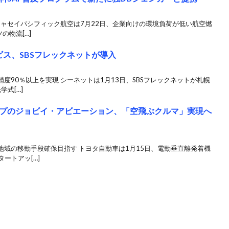
のキャセイパシフィック航空は7月22日、企業向けの環境負荷が低い航空燃
の物流[…]
ービス、SBSフレックネットが導入
度90％以上を実現 シーネットは1月13日、SBSフレックネットが札幌
学式[…]
プのジョビイ・アビエーション、「空飛ぶクルマ」実現へ
域の移動手段確保目指す トヨタ自動車は1月15日、電動垂直離発着機
ートアッ[…]