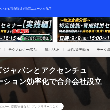
ーン,3PL,独自取材で物流ニュースを配信
事
テクノロジー/製品
雇用/人材
経営/業界動向
データ/
ズジャパンとアクセンチュ
ーション効率化で合弁会社設立
ロジー
,
提携/合弁など
,
プレスリリースなど