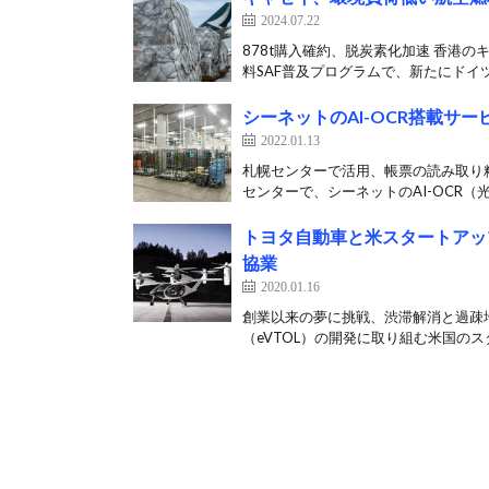
2024.07.22
878t購入確約、脱炭素化加速 香港
料SAF普及プログラムで、新たにドイツ
シーネットのAI-OCR搭載サ
2022.01.13
札幌センターで活用、帳票の読み取り精
センターで、シーネットのAI-OCR（光
トヨタ自動車と米スタートアッ
協業
2020.01.16
創業以来の夢に挑戦、渋滞解消と過疎地
（eVTOL）の開発に取り組む米国のスタ