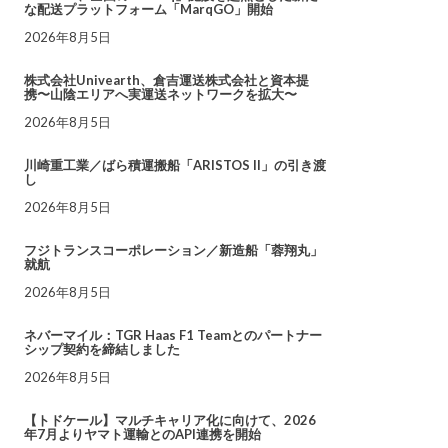
な配送プラットフォーム「MarqGO」開始
2026年8月5日
株式会社Univearth、倉吉運送株式会社と資本提
携〜山陰エリアへ実運送ネットワークを拡大〜
2026年8月5日
川崎重工業／ばら積運搬船「ARISTOS II」の引き渡
し
2026年8月5日
フジトランスコーポレーション／新造船「蓉翔丸」
就航
2026年8月5日
ネバーマイル：TGR Haas F1 Teamとのパートナー
シップ契約を締結しました
2026年8月5日
【トドケール】マルチキャリア化に向けて、2026
年7月よりヤマト運輸とのAPI連携を開始