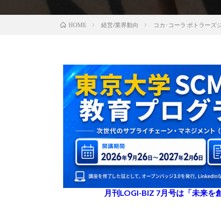
経営/業界動向
コカ･コーラ ボトラー
HOME
月刊LOGI-BIZ 7月号は「未