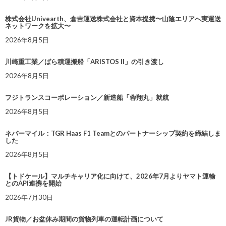
株式会社Univearth、倉吉運送株式会社と資本提携〜山陰エリアへ実運送
ネットワークを拡大〜
2026年8月5日
川崎重工業／ばら積運搬船「ARISTOS II」の引き渡し
2026年8月5日
フジトランスコーポレーション／新造船「蓉翔丸」就航
2026年8月5日
ネバーマイル：TGR Haas F1 Teamとのパートナーシップ契約を締結しま
した
2026年8月5日
【トドケール】マルチキャリア化に向けて、2026年7月よりヤマト運輸
とのAPI連携を開始
2026年7月30日
JR貨物／お盆休み期間の貨物列車の運転計画について