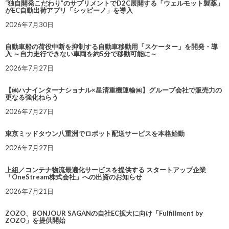
“独自開発こだわり”のサプリメントでD2C展開する「ウェルモット製薬」
がEC自動出荷アプリ「シッピーノ」を導入
2026年7月30日
自動車船の荷役中断を抑制する自動車移動用「スケーター」を開発・導
入 ～自力走行できない車両を約5分で移動可能に～
2026年7月27日
【㈱ハナインターナショナル×星清重機運輸㈱】グループ会社で販売力の
更なる強化ねらう
2026年7月27日
東京ミッドタウン八重洲でロボット配送サービスを本格始動
2026年7月27日
上組／コンテナ物流最適化サービスを提供する スタートアップ企業
「OneStream株式会社」への出資のお知らせ
2026年7月21日
ZOZO、BONJOUR SAGANの自社EC拡大に向け「Fulfillment by
ZOZO」を提供開始