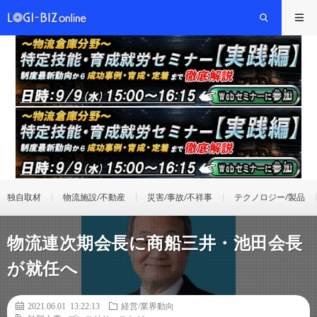
独自取材
物流施設/不動産
災害/事故/不祥事
テクノロジー/製品
物流連次期会長に商船三井・池田会長
が就任へ
2021.06.01 13:22:13
経営/業界動向