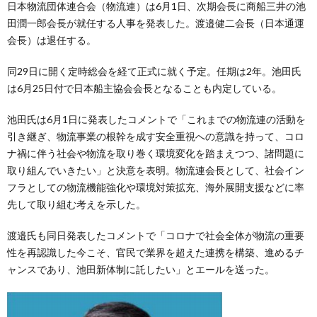
日本物流団体連合会（物流連）は6月1日、次期会長に商船三井の池
田潤一郎会長が就任する人事を発表した。渡邉健二会長（日本通運
会長）は退任する。
同29日に開く定時総会を経て正式に就く予定。任期は2年。池田氏
は6月25日付で日本船主協会会長となることも内定している。
池田氏は6月1日に発表したコメントで「これまでの物流連の活動を
引き継ぎ、物流事業の根幹を成す安全重視への意識を持って、コロ
ナ禍に伴う社会や物流を取り巻く環境変化を踏まえつつ、諸問題に
取り組んでいきたい」と決意を表明。物流連会長として、社会イン
フラとしての物流機能強化や環境対策拡充、海外展開支援などに率
先して取り組む考えを示した。
渡邉氏も同日発表したコメントで「コロナで社会全体が物流の重要
性を再認識した今こそ、官民で業界を超えた連携を構築、進めるチ
ャンスであり、池田新体制に託したい」とエールを送った。