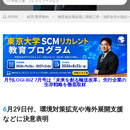
幹部人事
,
プレスリリースなど
経営/業界動向
物流連次期会長に商船三井・池田会長が就任
HOME
月刊LOGI-BIZ 7月号は「未来を創る輸送改革」 先行企業の
生存戦略を徹底取材
6月29日付、環境対策拡充や海外展開支援
などに決意表明