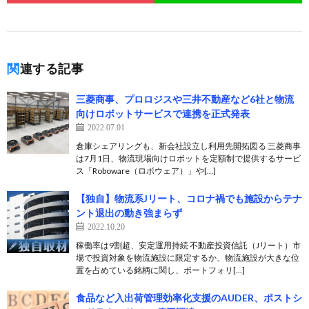
関連する記事
三菱商事、プロロジスや三井不動産など6社と物流
向けロボットサービスで連携を正式発表
2022.07.01
倉庫シェアリングも、新会社設立し利用先開拓図る 三菱商事
は7月1日、物流現場向けロボットを定額制で提供するサービ
ス「Roboware（ロボウェア）」や[…]
【独自】物流系Jリート、コロナ禍でも施設からテナ
ント退出の動き強まらず
2022.10.20
稼働率は9割超、安定運用持続 不動産投資信託（Jリート）市
場で投資対象を物流施設に限定するか、物流施設が大きな位
置を占めている銘柄に関し、ポートフォリ[…]
食品など入出荷管理効率化支援のAUDER、ポストシ