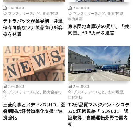
2026.08.08
2026.08.08
プレスリリースなど
,
動向/展望
プレスリリースなど
,
動向/展望
,
物流施設
テトラパックが業界初、常温
東京団地倉庫が60周年、「共
保存可能なツナ製品向け紙容
同型」53.8万㎡を運営
器を発表
2026.08.08
2026.08.08
プレスリリースなど
,
提携/合弁な
プレスリリースなど
,
動向/展望
,
ど
自動運転
三菱商事とメディパルHD、医
T2が品質マネジメントシステ
療機関の経営効率化支援で連
ムの国際規格「ISO9001」認
携強化
証取得、自動運転分野で国内
初