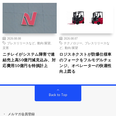
2026.08.08
2026.08.07
プレスリリースなど
,
動向/展望
,
テクノロジー
,
プレスリリースな
災害
ど
,
動向/展望
ニチレイがシステム障害で連
ロジスネクストが防爆仕様車
結売上高50億円減見込み、対
のフォークをフルモデルチェ
応費用10億円を特損計上
ンジ、オペレーターの快適性
向上図る
Back to Top
メルマガ会員登録