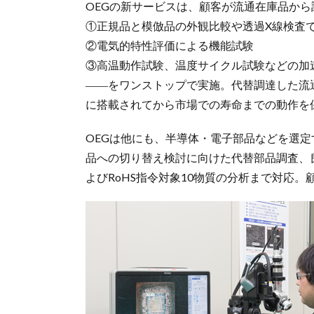
OEGの新サービスは、顧客が流通在庫品か
①正規品と模倣品の外観比較や透過X線検査
②電気的特性評価による機能試験
③高温動作試験、温度サイクル試験などの加
――をワンストップで実施。代替調達した流
に搭載されてから市場での寿命までの動作を
OEGは他にも、半導体・電子部品などを選
品への切り替え検討に向けた代替部品調査、
よびRoHS指令対象10物質の分析まで対応