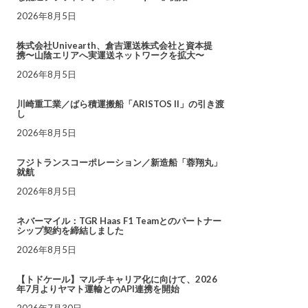
2026年8月5日
株式会社Univearth、倉吉運送株式会社と資本提
携〜山陰エリアへ実運送ネットワークを拡大〜
2026年8月5日
川崎重工業／ばら積運搬船「ARISTOS II」の引き渡
し
2026年8月5日
フジトランスコーポレーション／新造船「蓉翔丸」
就航
2026年8月5日
ネバーマイル：TGR Haas F1 Teamとのパートナー
シップ契約を締結しました
2026年8月5日
【トドケール】マルチキャリア化に向けて、2026
年7月よりヤマト運輸とのAPI連携を開始
2026年7月30日