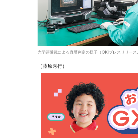
光学顕微鏡による真贋判定の様子（OKIプレスリリース
（藤原秀行）