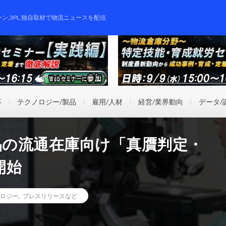
ーン,3PL,独自取材で物流ニュースを配信
事
テクノロジー/製品
雇用/人材
経営/業界動向
データ/
品の流通在庫向け「真贋判定・
開始
ロジー
,
プレスリリースなど