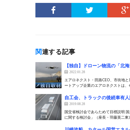
関連する記事
【独自】ドローン物流の「北海
2022.01.28
エアロネクスト・田路CEO、市街地
ートアップ企業のエアロネクストは、セ
自工会、トラックの後続車有人
2019.08.28
国交省検討会であらためて目標説明 国
に関する検討会」（座長・羽藤英二東京
川崎汽船、カタール国営エネル