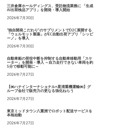
三井倉庫ホールディングス、受託物流業務に 「生成
AI出荷検品アプリ」を開発・導入開始
2026年7月30日
“独自開発こだわり”のサプリメントでD2C展開する
「ウェルモット製薬」がEC自動出荷アプリ「シッピ
ーノ」を導入
2026年7月30日
自動車船の荷役中断を抑制する自動車移動用「スケ
ーター」を開発・導入 ～自力走行できない車両を約
5分で移動可能に～
2026年7月27日
【㈱ハナインターナショナル×星清重機運輸㈱】グ
ループ会社で販売力の更なる強化ねらう
2026年7月27日
東京ミッドタウン八重洲でロボット配送サービスを
本格始動
2026年7月27日