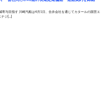
減寄与目指す 川崎汽船は4月1日、合弁会社を通じてカタールの国営エ
ナジ[…]