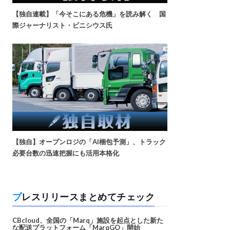
【独自連載】「今そこにある危機」を読み解く 国
際ジャーナリスト・ビニシウス氏
【独自】オープンロジの「AI梱包予測」、トラック
必要台数の迅速把握にも活用本格化
プレスリリースまとめてチェック
CBcloud、全国の「Marq」施設を起点とした新た
な配送プラットフォーム「MarqGO」開始