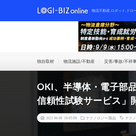
物流不動産,ロボット,ドロ
独自取材
物流施設/不動産
災害/事故/不祥
OKI、半導体・電子部
信頼性試験サービス」
2021.06.08 10:05:09
テクノロジー/製品
テクノ