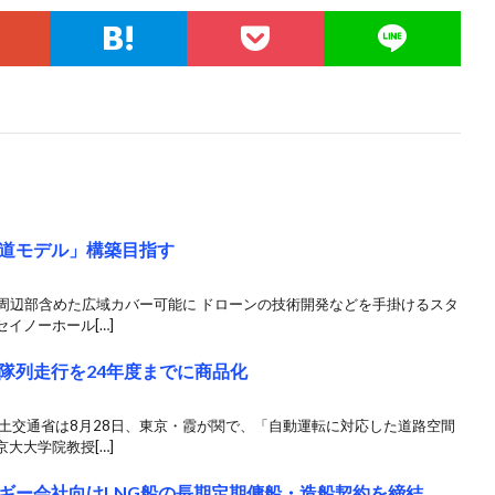
道モデル」構築目指す
と周辺部含めた広域カバー可能に ドローンの技術開発などを手掛けるスタ
イノーホール[…]
隊列走行を24年度までに商品化
土交通省は8月28日、東京・霞が関で、「自動運転に対応した道路空間
大大学院教授[…]
ギー会社向けLNG船の長期定期傭船・造船契約を締結