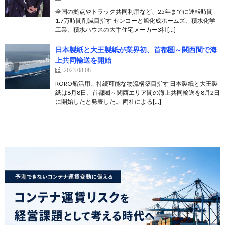
全国の拠点やトラック共同利用など、25年までに運転時間
1.7万時間削減目指す センコーと旭化成ホームズ、積水化学
工業、積水ハウスの大手住宅メーカー3社[…]
日本製紙と大王製紙が業界初、首都圏～関西間で海
上共同輸送を開始
2023.08.08
RORO船活用、持続可能な物流構築目指す 日本製紙と大王製
紙は8月8日、首都圏～関西エリア間の海上共同輸送を8月2日
に開始したと発表した。 両社による[…]