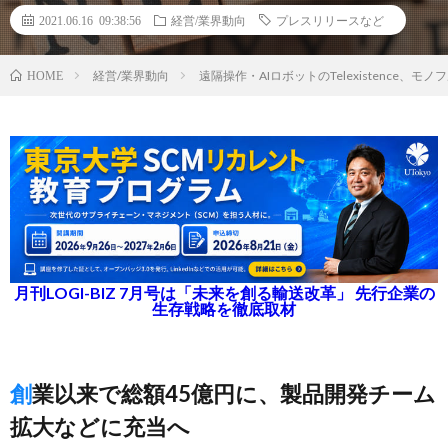
2021.06.16 09:38:56
経営/業界動向
プレスリリースなど
経営/業界動向
遠隔操作・AIロボットのTelexistence、
HOME
月刊LOGI-BIZ 7月号は「未来を創る輸送改革」 先行企業の
生存戦略を徹底取材
創業以来で総額45億円に、製品開発チーム
拡大などに充当へ