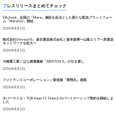
プレスリリースまとめてチェック
CBcloud、全国の「Marq」施設を起点とした新たな配送プラットフォー
ム「MarqGO」開始
2026年8月5日
株式会社Univearth、倉吉運送株式会社と資本提携〜山陰エリアへ実運送
ネットワークを拡大〜
2026年8月5日
川崎重工業／ばら積運搬船「ARISTOS II」の引き渡し
2026年8月5日
フジトランスコーポレーション／新造船「蓉翔丸」就航
2026年8月5日
ネバーマイル：TGR Haas F1 Teamとのパートナーシップ契約を締結しま
した
2026年8月5日