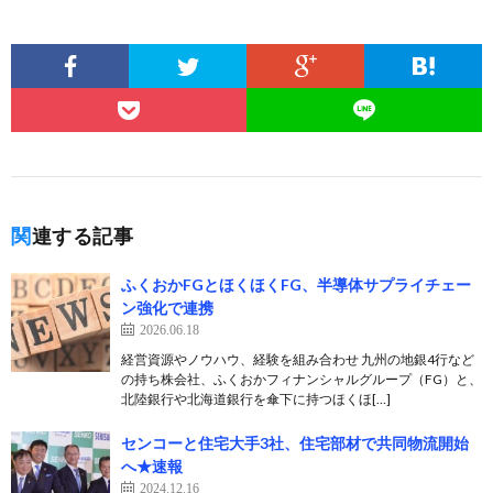
関連する記事
ふくおかFGとほくほくFG、半導体サプライチェー
ン強化で連携
2026.06.18
経営資源やノウハウ、経験を組み合わせ 九州の地銀4行など
の持ち株会社、ふくおかフィナンシャルグループ（FG）と、
北陸銀行や北海道銀行を傘下に持つほくほ[…]
センコーと住宅大手3社、住宅部材で共同物流開始
へ★速報
2024.12.16