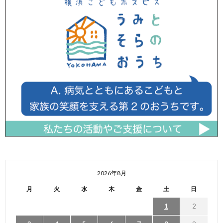
2026年8月
月
火
水
木
金
土
日
1
2