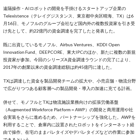
遠隔操作・AIロボットの開発を手掛けるスタートアップ企業の
Telexistence（テレイグジスタンス、東京都中央区晴海、TX）は6
月16日、モノフルのグループ会社など国内外の複数投資家を引き受
け先として、約22億円の資金調達を完了したと発表した。
既に出資しているモノフル、Airbus Ventures、KDDI Open
Innovation Fund、DEEPCORE、東大IPCのほか、新たに複数の新規
投資家が参加。今回のシリーズA資金調達ラウンドの完了により、
2017年の創業以来の資金調達総額は約45億円に達した。
TXは調達した資金を製品開発チームの拡大や、小売店舗・物流分野
で広がりつつある顧客層への製品開発・導入の加速に充てる計画。
併せて、モノフルとTXは物流施設業務向けの拡張労働基盤
（Augmented Workforce Platform＝AWP）の開発と商用運用や社
会実装をさらに進めるため、パートナーシップを強化した。AWPを
利用することで、倉庫内に設置されたロボットをインターネット経
由で操作、在宅のままパレタイズやデパレタイズなどの作業に参加
できるという。