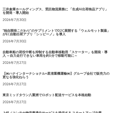
三井倉庫ホールディングス、受託物流業務に 「生成AI出荷検品アプリ」
を開発・導入開始
2026年7月30日
“独自開発こだわり”のサプリメントでD2C展開する「ウェルモット製薬」
がEC自動出荷アプリ「シッピーノ」を導入
2026年7月30日
自動車船の荷役中断を抑制する自動車移動用「スケーター」を開発・導
入 ～自力走行できない車両を約5分で移動可能に～
2026年7月27日
【㈱ハナインターナショナル×星清重機運輸㈱】グループ会社で販売力の
更なる強化ねらう
2026年7月27日
東京ミッドタウン八重洲でロボット配送サービスを本格始動
2026年7月27日
上組／コンテナ物流最適化サービスを提供する スタートアップ企業