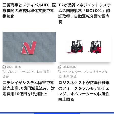
三菱商事とメディパルHD、医
T2が品質マネジメントシステ
療機関の経営効率化支援で連
ムの国際規格「ISO9001」認
携強化
証取得、自動運転分野で国内
初
2026.08.08
2026.08.07
プレスリリースなど
,
動向/展望
,
テクノロジー
,
プレスリリースな
災害
ど
,
動向/展望
ニチレイがシステム障害で連
ロジスネクストが防爆仕様車
結売上高50億円減見込み、対
のフォークをフルモデルチェ
応費用10億円を特損計上
ンジ、オペレーターの快適性
向上図る