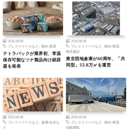
2026.08.08
2026.08.08
プレスリリースなど
,
動向/展望
プレスリリースなど
,
動向/展望
,
物流施設
テトラパックが業界初、常温
東京団地倉庫が60周年、「共
保存可能なツナ製品向け紙容
同型」53.8万㎡を運営
器を発表
2026.08.08
2026.08.08
プレスリリースなど
,
提携/合弁な
プレスリリースなど
,
動向/展望
,
ど
自動運転