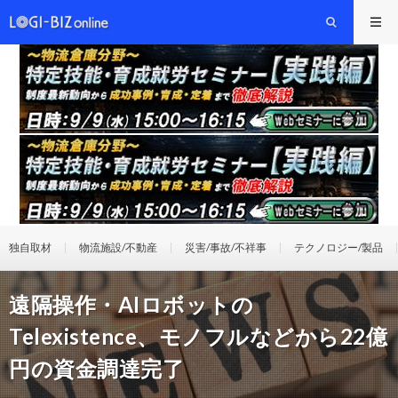
独自取材
物流施設/不動産
災害/事故/不祥事
テクノロジー/製品
遠隔操作・AIロボットの
Telexistence、モノフルなどから22億
円の資金調達完了