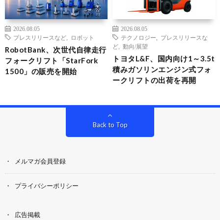
2026.08.05
2026.08.05
プレスリリースなど
,
ロボット
テクノロジー
,
プレスリリースな
ど
,
動向/展望
RobotBank、次世代自律走行
トヨタL&F、国内向け1～3.5t
フォークリフト「StarFork
積みガソリンエンジン式フォ
1500」の販売を開始
ークリフトの出荷を再開
Back to Top
メルマガ会員登録
プライバシーポリシー
広告掲載