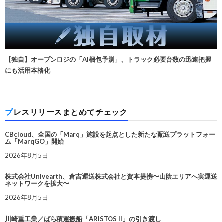
【独自】オープンロジの「AI梱包予測」、トラック必要台数の迅速把握
にも活用本格化
プレスリリースまとめてチェック
CBcloud、全国の「Marq」施設を起点とした新たな配送プラットフォー
ム「MarqGO」開始
2026年8月5日
株式会社Univearth、倉吉運送株式会社と資本提携〜山陰エリアへ実運送
ネットワークを拡大〜
2026年8月5日
川崎重工業／ばら積運搬船「ARISTOS II」の引き渡し