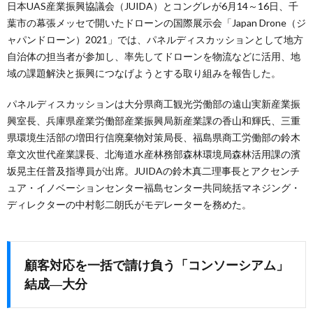
日本UAS産業振興協議会（JUIDA）とコングレが6月14～16日、千
葉市の幕張メッセで開いたドローンの国際展示会「Japan Drone（ジ
ャパンドローン）2021」では、パネルディスカッションとして地方
自治体の担当者が参加し、率先してドローンを物流などに活用、地
域の課題解決と振興につなげようとする取り組みを報告した。
パネルディスカッションは大分県商工観光労働部の遠山実新産業振
興室長、兵庫県産業労働部産業振興局新産業課の香山和輝氏、三重
県環境生活部の増田行信廃棄物対策局長、福島県商工労働部の鈴木
章文次世代産業課長、北海道水産林務部森林環境局森林活用課の濱
坂晃主任普及指導員が出席。JUIDAの鈴木真二理事長とアクセンチ
ュア・イノベーションセンター福島センター共同統括マネジング・
ディレクターの中村彰二朗氏がモデレーターを務めた。
顧客対応を一括で請け負う「コンソーシアム」
結成―大分