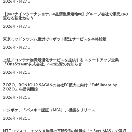
2026年7月27日
【㈱ハナインターナショナル×星清重機運輸㈱】グループ会社で販売力の
更なる強化ねらう
2026年7月27日
東京ミッドタウン八重洲でロボット配送サービスを本格始動
2026年7月27日
上組／コンテナ物流最適化サービスを提供する スタートアップ企業
「OneStream株式会社」への出資のお知らせ
2026年7月21日
ZOZO、BONJOUR SAGANの自社EC拡大に向け「Fulfillment by
ZOZO」を提供開始
2026年7月21日
ロジポケ、「パスキー認証（MFA）」機能をリリース
2026年7月21日
NTTロジスコ、エンタメ物流の平時5倍の波動を「t-Sort MAS」で吸収