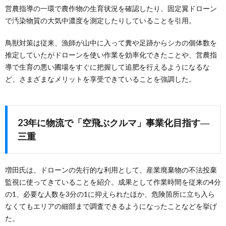
営農指導の一環で農作物の生育状況を確認したり、固定翼ドローン
で汚染物質の大気中濃度を測定したりしていることを引用。
鳥獣対策は従来、漁師が山中に入って糞や足跡からシカの個体数を
推定していたがドローンを使い作業を効率化できたことや、営農指
導で生育の悪い圃場をすぐに把握して追肥を行えるようになるな
ど、さまざまなメリットを享受できていることを強調した。
23年に物流で「空飛ぶクルマ」事業化目指す―
三重
増田氏は、ドローンの先行的な利用として、産業廃棄物の不法投棄
監視に使ってきていることを紹介。成果として作業時間を従来の4分
の1、必要な人数を3分の1に抑えられたほか、危険箇所に立ち入ら
なくてもエリアの細部まで調査できるようになったことなどを挙げ
た。