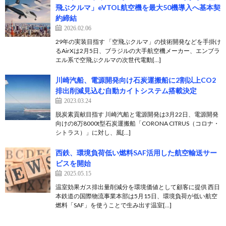
飛ぶクルマ」eVTOL航空機を最大50機導入へ基本契
約締結
2026.02.06
29年の実装目指す 「空飛ぶクルマ」の技術開発などを手掛け
るAirXは2月5日、ブラジルの大手航空機メーカー、エンブラ
エル系で空飛ぶクルマの次世代電動[…]
川崎汽船、電源開発向け石炭運搬船に2割以上CO2
排出削減見込む自動カイトシステム搭載決定
2023.03.24
脱炭素貢献目指す 川崎汽船と電源開発は3月22日、電源開発
向けの8万8000t型石炭運搬船「CORONA CITRUS（コロナ・
シトラス）」に対し、風[…]
西鉄、環境負荷低い燃料SAF活用した航空輸送サー
ビスを開始
2025.05.15
温室効果ガス排出量削減分を環境価値として顧客に提供 西日
本鉄道の国際物流事業本部は5月15日、環境負荷が低い航空
燃料「SAF」を使うことで生み出す温室[…]