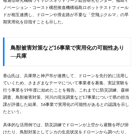
報通信研究機構ワイヤレスネットワーク総合研究センター、福島イ
ノベーション・コースト構想推進機構福島ロボットテストフィール
ドが相互連携し、ドローンや滑走路が不要な「空飛ぶクルマ」の早
期実用化を目指すことも示した。
鳥獣被害対策など16事業で実用化の可能性あり
―兵庫
香山氏は、兵庫県と神戸市が連携して、ドローンを先行的に活用し
ていくため、さまざまなテーマについて事業者を募集、実証実験を
行う事業を19年度に始めたことを報告。これまでに防災訓練、森林
調査、鳥獣被害対策、河川の現況調査など17事業について県の担当
課が評価した結果、16事業で実用化の可能性があるとの認識を示し
たという。
具体的な活用例では、防災訓練でドローンが上空から避難を呼び掛
けたり、鳥獣対策としてシカの生息状況をドローンから調べたり、