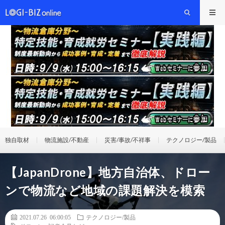
独自取材
物流施設/不動産
災害/事故/不祥事
テクノロジー/製品
【JapanDrone】地方自治体、ドロー
ンで物流など地域の課題解決を模索
2021.07.26 06:00:05
テクノロジー/製品