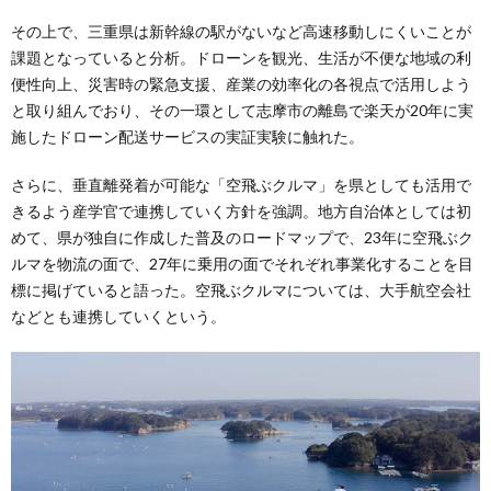
その上で、三重県は新幹線の駅がないなど高速移動しにくいことが
課題となっていると分析。ドローンを観光、生活が不便な地域の利
便性向上、災害時の緊急支援、産業の効率化の各視点で活用しよう
と取り組んでおり、その一環として志摩市の離島で楽天が20年に実
施したドローン配送サービスの実証実験に触れた。
さらに、垂直離発着が可能な「空飛ぶクルマ」を県としても活用で
きるよう産学官で連携していく方針を強調。地方自治体としては初
めて、県が独自に作成した普及のロードマップで、23年に空飛ぶク
ルマを物流の面で、27年に乗用の面でそれぞれ事業化することを目
標に掲げていると語った。空飛ぶクルマについては、大手航空会社
などとも連携していくという。