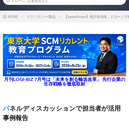
ドローン
,
記者会見など
テクノロジー/製品
【JapanDrone】地方自治体、ドロー
HOME
月刊LOGI-BIZ 7月号は「未来を創る輸送改革」 先行企業の
生存戦略を徹底取材
パネルディスカッションで担当者が活用
事例報告