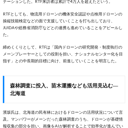
テーションした。RTF来訪者は累計で4万人を超えたという。
RTFとしても、物流用ドローンの機体安全認証や点検用ドローンの
操縦技能検定などの面で支援していくことを打ち出しており、
JUIDAや総務省消防庁などとの連携も進めていることをアピールし
た。
締めくくりとして、RTFは「国内ドローンの研究開発・制度執行の
メーンプレーヤーとしての役割を担い、ナショナルセンター化を目
指す」との中長期的目標に向け、前進していくことを明言した。
森林調査に投入、苗木運搬なども活用見込む―
北海道
濱坂氏は、北海道の民有林におけるドローンの活用状況について言
及。マンパワーがメーンだった森林調査のうち、ドローンが基礎情
報収集の部分を担い、画像をAIが解析することで効率化が進んでい