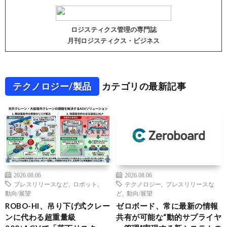
ロジスティクス管理の専門誌
月刊ロジスティクス・ビジネス
テクノロジー/製品
カテゴリの最新記事
2026.08.06
2026.08.06
プレスリリースなど
,
ロボット
,
テクノロジー
,
プレスリリースな
動向/展望
ど
,
動向/展望
ROBO-HI、吊り下げ式クレー
ゼロボード、常に最新の情報
ンに代わる超重量級
共有が可能な“動的サプライヤ