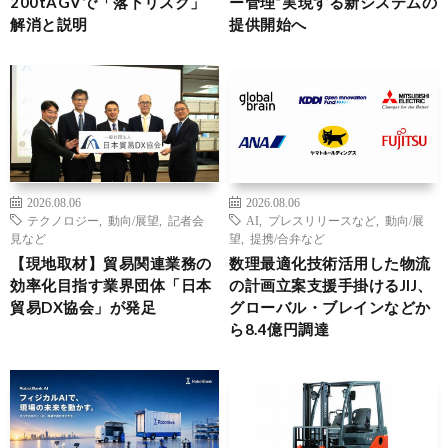
200tAGVで「落下リスク」
ー管理”実現する新システムの
解消と説明
提供開始へ
2026.08.06
2026.08.06
テクノロジー
,
動向/展望
,
記者会
AI
,
プレスリリースなど
,
動向/展
見など
望
,
提携/合弁など
【現地取材】貿易関連業務の
数理最適化技術活用した物流
効率化目指す業界団体「日本
の計画立案支援手掛けるJIJ、
貿易DX協会」が発足
グローバル・ブレインなどか
ら8.4億円調達