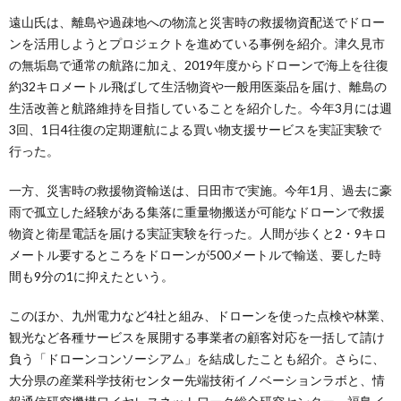
遠山氏は、離島や過疎地への物流と災害時の救援物資配送でドロー
ンを活用しようとプロジェクトを進めている事例を紹介。津久見市
の無垢島で通常の航路に加え、2019年度からドローンで海上を往復
約32キロメートル飛ばして生活物資や一般用医薬品を届け、離島の
生活改善と航路維持を目指していることを紹介した。今年3月には週
3回、1日4往復の定期運航による買い物支援サービスを実証実験で
行った。
一方、災害時の救援物資輸送は、日田市で実施。今年1月、過去に豪
雨で孤立した経験がある集落に重量物搬送が可能なドローンで救援
物資と衛星電話を届ける実証実験を行った。人間が歩くと2・9キロ
メートル要するところをドローンが500メートルで輸送、要した時
間も9分の1に抑えたという。
このほか、九州電力など4社と組み、ドローンを使った点検や林業、
観光など各種サービスを展開する事業者の顧客対応を一括して請け
負う「ドローンコンソーシアム」を結成したことも紹介。さらに、
大分県の産業科学技術センター先端技術イノベーションラボと、情