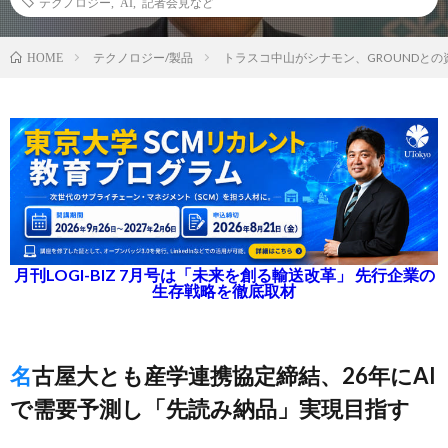
テクノロジー
,
AI
,
記者会見など
テクノロジー/製品
トラスコ中山がシナモン、GROUNDと
HOME
月刊LOGI-BIZ 7月号は「未来を創る輸送改革」 先行企業の
生存戦略を徹底取材
名古屋大とも産学連携協定締結、26年にAI
で需要予測し「先読み納品」実現目指す