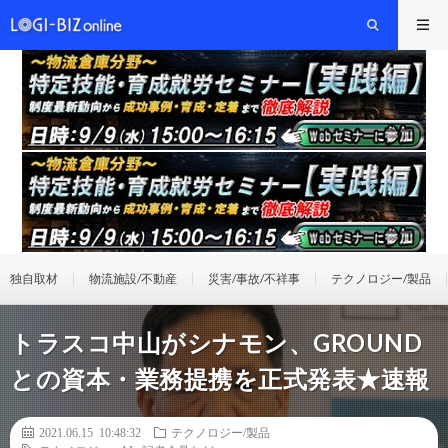
独自取材
物流施設/不動産
災害/事故/不祥事
テクノロジー/製品
トラスコ中山がシナモン、GROUND
との資本・業務提携を正式発表★速報
2021.06.15 10:48:32
テクノロジー/製品