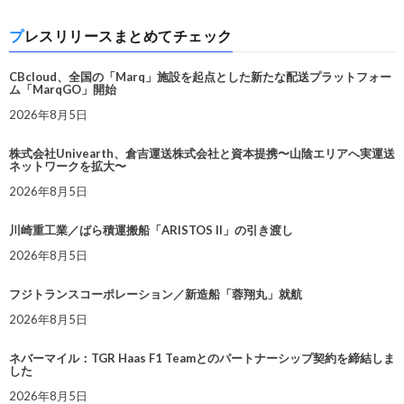
プレスリリースまとめてチェック
CBcloud、全国の「Marq」施設を起点とした新たな配送プラットフォー
ム「MarqGO」開始
2026年8月5日
株式会社Univearth、倉吉運送株式会社と資本提携〜山陰エリアへ実運送
ネットワークを拡大〜
2026年8月5日
川崎重工業／ばら積運搬船「ARISTOS II」の引き渡し
2026年8月5日
フジトランスコーポレーション／新造船「蓉翔丸」就航
2026年8月5日
ネバーマイル：TGR Haas F1 Teamとのパートナーシップ契約を締結しま
した
2026年8月5日