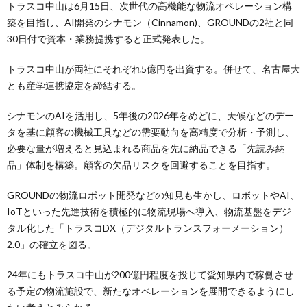
トラスコ中山は6月15日、次世代の高機能な物流オペレーション構
築を目指し、AI開発のシナモン（Cinnamon)、GROUNDの2社と同
30日付で資本・業務提携すると正式発表した。
トラスコ中山が両社にそれぞれ5億円を出資する。併せて、名古屋大
とも産学連携協定を締結する。
シナモンのAIを活用し、5年後の2026年をめどに、天候などのデー
タを基に顧客の機械工具などの需要動向を高精度で分析・予測し、
必要な量が増えると見込まれる商品を先に納品できる「先読み納
品」体制を構築。顧客の欠品リスクを回避することを目指す。
GROUNDの物流ロボット開発などの知見も生かし、ロボットやAI、
IoTといった先進技術を積極的に物流現場へ導入、物流基盤をデジ
タル化した「トラスコDX（デジタルトランスフォーメーション）
2.0」の確立を図る。
24年にもトラスコ中山が200億円程度を投じて愛知県内で稼働させ
る予定の物流施設で、新たなオペレーションを展開できるようにし