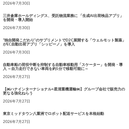
2026年7月30日
三井倉庫ホールディングス、受託物流業務に 「生成AI出荷検品アプリ」
を開発・導入開始
2026年7月30日
“独自開発こだわり”のサプリメントでD2C展開する「ウェルモット製薬」
がEC自動出荷アプリ「シッピーノ」を導入
2026年7月30日
自動車船の荷役中断を抑制する自動車移動用「スケーター」を開発・導
入 ～自力走行できない車両を約5分で移動可能に～
2026年7月27日
【㈱ハナインターナショナル×星清重機運輸㈱】グループ会社で販売力の
更なる強化ねらう
2026年7月27日
東京ミッドタウン八重洲でロボット配送サービスを本格始動
2026年7月27日