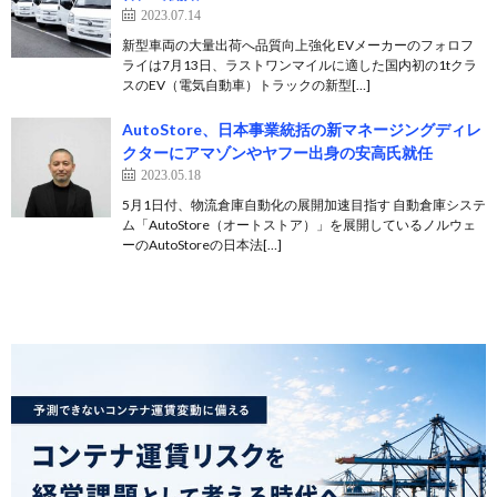
2023.07.14
新型車両の大量出荷へ品質向上強化 EVメーカーのフォロフ
ライは7月13日、ラストワンマイルに適した国内初の1tクラ
スのEV（電気自動車）トラックの新型[…]
AutoStore、日本事業統括の新マネージングディレ
クターにアマゾンやヤフー出身の安高氏就任
2023.05.18
5月1日付、物流倉庫自動化の展開加速目指す 自動倉庫システ
ム「AutoStore（オートストア）」を展開しているノルウェ
ーのAutoStoreの日本法[…]