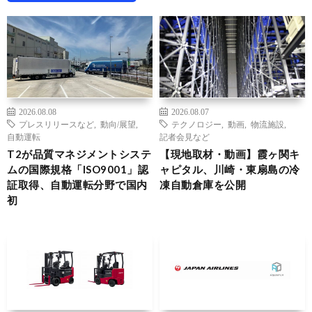
2026.08.08
2026.08.07
プレスリリースなど
,
動向/展望
,
テクノロジー
,
動画
,
物流施設
,
自動運転
記者会見など
T2が品質マネジメントシステ
【現地取材・動画】霞ヶ関キ
ムの国際規格「ISO9001」認
ャピタル、川崎・東扇島の冷
証取得、自動運転分野で国内
凍自動倉庫を公開
初