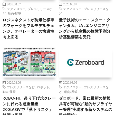
2026.08.07
2026.08.07
テクノロジー
,
プレスリリースな
テクノロジー
,
プレスリリースな
ど
,
動向/展望
ど
ロジスネクストが防爆仕様車
量子技術のエー・スター・ク
のフォークをフルモデルチェ
ォンタム、JALエンジニアリ
ンジ、オペレーターの快適性
ングから航空機の故障予測分
向上図る
析基盤構築を受託
2026.08.06
2026.08.06
プレスリリースなど
,
ロボット
,
テクノロジー
,
プレスリリースな
動向/展望
ど
,
動向/展望
ROBO-HI、吊り下げ式クレー
ゼロボード、常に最新の情報
ンに代わる超重量級
共有が可能な“動的サプライヤ
200tAGVで「落下リスク」
ー管理”実現する新システムの
解消と説明
提供開始へ