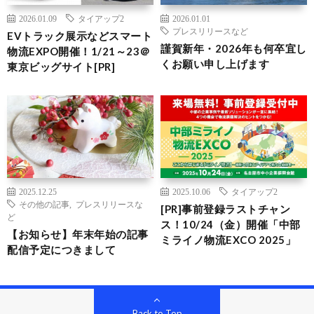
2026.01.09
タイアップ2
2026.01.01
プレスリリースなど
EVトラック展示などスマート
謹賀新年・2026年も何卒宜し
物流EXPO開催！1/21～23＠
くお願い申し上げます
東京ビッグサイト[PR]
2025.12.25
2025.10.06
タイアップ2
その他の記事
,
プレスリリースな
[PR]事前登録ラストチャン
ど
ス！10/24（金）開催「中部
【お知らせ】年末年始の記事
ミライノ物流EXCO 2025」
配信予定につきまして
Back to Top