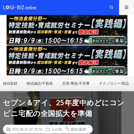
独自取材
物流施設/不動産
災害/事故/不祥事
テクノロジー/製品
セブン＆アイ、25年度中めどにコン
ビニ宅配の全国拡大を準備
2021.08.24 07:30:50
その他
動向/展望