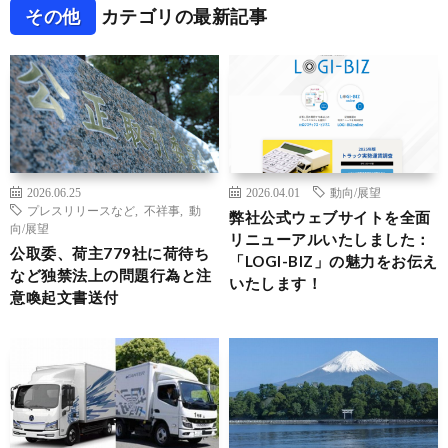
その他
カテゴリの最新記事
2026.06.25
2026.04.01
動向/展望
プレスリリースなど
,
不祥事
,
動
弊社公式ウェブサイトを全面
向/展望
リニューアルいたしました：
公取委、荷主779社に荷待ち
「LOGI-BIZ」の魅力をお伝え
など独禁法上の問題行為と注
いたします！
意喚起文書送付