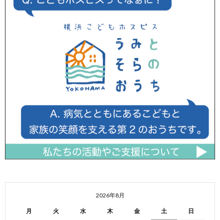
2026年8月
月
火
水
木
金
土
日