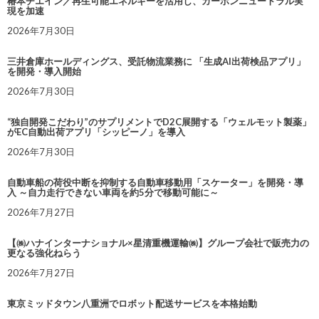
椿本チエイン／再生可能エネルギーを活用し、カーボンニュートラル実
現を加速
2026年7月30日
三井倉庫ホールディングス、受託物流業務に 「生成AI出荷検品アプリ」
を開発・導入開始
2026年7月30日
“独自開発こだわり”のサプリメントでD2C展開する「ウェルモット製薬」
がEC自動出荷アプリ「シッピーノ」を導入
2026年7月30日
自動車船の荷役中断を抑制する自動車移動用「スケーター」を開発・導
入 ～自力走行できない車両を約5分で移動可能に～
2026年7月27日
【㈱ハナインターナショナル×星清重機運輸㈱】グループ会社で販売力の
更なる強化ねらう
2026年7月27日
東京ミッドタウン八重洲でロボット配送サービスを本格始動