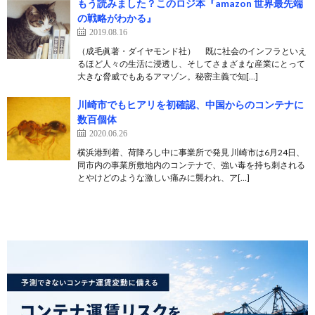
もう読みました？このロジ本『amazon 世界最先端
の戦略がわかる』
2019.08.16
（成毛眞著・ダイヤモンド社） 既に社会のインフラといえ
るほど人々の生活に浸透し、そしてさまざまな産業にとって
大きな脅威でもあるアマゾン。秘密主義で知[…]
川崎市でもヒアリを初確認、中国からのコンテナに
数百個体
2020.06.26
横浜港到着、荷降ろし中に事業所で発見 川崎市は6月24日、
同市内の事業所敷地内のコンテナで、強い毒を持ち刺される
とやけどのような激しい痛みに襲われ、ア[…]