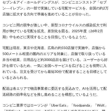
セブン＆アイ・ホールディングスが、コンビニエンスストア「セブ
ン―イレブン」の一部で実施している宅配サービスを、全国の約2万
店舗に拡大する方向で準備を進めていることが分かった。
コンビニ間の競争が激しい中、新型コロナウイルスの感染拡大で利
用が伸びている宅配を拡充、差別化を図る。2025年度（26年2月
期）中をめどに実現することを目指しているもようだ。
宅配は現在、東京や北海道、広島の約550店舗で実施中。店舗から
500メートル程度の圏内のエリアを対象に、店舗で取り扱っている
弁当や総菜、日用品など約3000品目を届けている。ユーザーから好
評を得ているため、一気に全国へサービスを広げることを視野に入
れている。注文を受けてから最短30分で配達することを目標として
いるとみられる。
配送は各エリアで物流事業者に委託する見込みで、AIを活用して配
送経路の効率化などを推し進めることを構想しているようだ。
コンビニ業界ではローソンが「Uber Eats」「foodpanda」「Wolt」