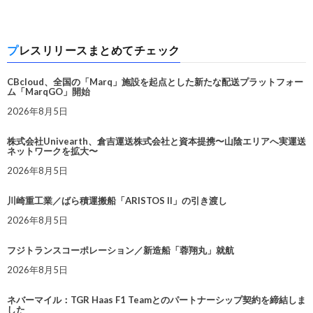
プレスリリースまとめてチェック
CBcloud、全国の「Marq」施設を起点とした新たな配送プラットフォー
ム「MarqGO」開始
2026年8月5日
株式会社Univearth、倉吉運送株式会社と資本提携〜山陰エリアへ実運送
ネットワークを拡大〜
2026年8月5日
川崎重工業／ばら積運搬船「ARISTOS II」の引き渡し
2026年8月5日
フジトランスコーポレーション／新造船「蓉翔丸」就航
2026年8月5日
ネバーマイル：TGR Haas F1 Teamとのパートナーシップ契約を締結しま
した