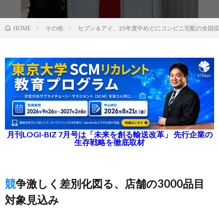
その他
セブン＆アイ、25年度中めどにコンビニ宅配の全国
HOME
月刊LOGI-BIZ 7月号は「未来を創る輸送改革」 先行企業の
生存戦略を徹底取材
競争激しく差別化図る、店舗の3000品目
対象見込み