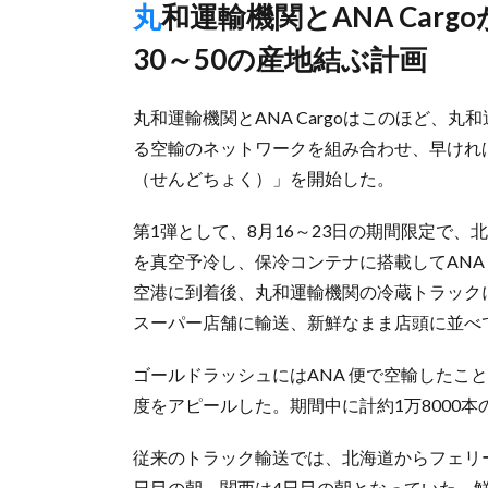
丸和運輸機関とANA Cargoが新たな産直サービス開始、将来は
30～50の産地結ぶ計画
丸和運輸機関とANA Cargoはこのほど、丸
る空輸のネットワークを組み合わせ、早けれ
（せんどちょく）」を開始した。
第1弾として、8月16～23日の期間限定で
を真空予冷し、保冷コンテナに搭載してANA 
空港に到着後、丸和運輸機関の冷蔵トラック
スーパー店舗に輸送、新鮮なまま店頭に並べ
ゴールドラッシュにはANA 便で空輸したことを示す「
度をアピールした。期間中に計約1万8000
従来のトラック輸送では、北海道からフェリ
日目の朝、関西は4日目の朝となっていた。