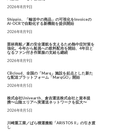
2026年8月9日
Shippio、「輸送中の商品」の可視化をInvoiceの
AI-OCRで自動化する新機能を提供開始
2026年8月9日
栗林商船／夏の安全運航を支えるため熱中症対策を
強化。今年から船員への飲料配布を開始、4年目と
なるファン付き作業服の支給も継続
2026年8月9日
CBcloud、全国の「Marq」施設を起点とした新た
な配送プラットフォーム「MarqGO」開始
2026年8月5日
株式会社Univearth、倉吉運送株式会社と資本提
携〜山陰エリアへ実運送ネットワークを拡大〜
2026年8月5日
川崎重工業／ばら積運搬船「ARISTOS II」の引き渡
し