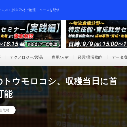
ーン,3PL,独自取材で物流ニュースを配信
事
テクノロジー/製品
雇用/人材
経営/業界動向
データ/
のトウモロコシ、収穫当日に首
可能
自取材