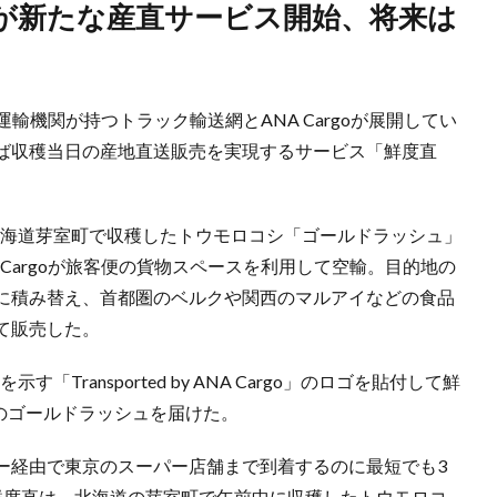
和運輸機関が持つトラック輸送網とANA Cargoが展開してい
ば収穫当日の産地直送販売を実現するサービス「鮮度直
、北海道芽室町で収穫したトウモロコシ「ゴールドラッシュ」
Cargoが旅客便の貨物スペースを利用して空輸。目的地の
に積み替え、首都圏のベルクや関西のマルアイなどの食品
て販売した。
Transported by ANA Cargo」のロゴを貼付して鮮
本のゴールドラッシュを届けた。
ー経由で東京のスーパー店舗まで到着するのに最短でも3
鮮度直は、北海道の芽室町で午前中に収穫したトウモロコ