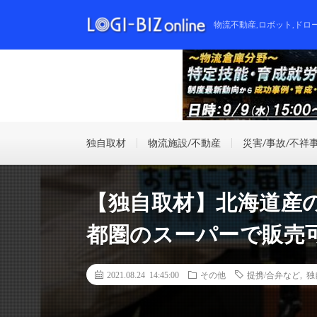
物流不動産,ロボット,ドロ
独自取材
物流施設/不動産
災害/事故/不祥
【独自取材】北海道産
都圏のスーパーで販売
2021.08.24 14:45:00
その他
提携/合弁など
,
独