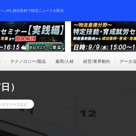
ーン,3PL,独自取材で物流ニュースを配信
事
テクノロジー/製品
雇用/人材
経営/業界動向
データ/
7日）
レスリリースなど