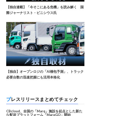
【独自連載】「今そこにある危機」を読み解く 国
際ジャーナリスト・ビニシウス氏
【独自】オープンロジの「AI梱包予測」、トラック
必要台数の迅速把握にも活用本格化
プレスリリースまとめてチェック
CBcloud、全国の「Marq」施設を起点とした新た
な配送プラットフォーム「MarqGO」開始