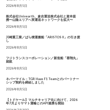
2026年8月5日
株式会社Univearth、倉吉運送株式会社と資本提
携〜山陰エリアへ実運送ネットワークを拡大〜
2026年8月5日
川崎重工業／ばら積運搬船「ARISTOS II」の引き渡
し
2026年8月5日
フジトランスコーポレーション／新造船「蓉翔丸」
就航
2026年8月5日
ネバーマイル：TGR Haas F1 Teamとのパートナー
シップ契約を締結しました
2026年8月5日
【トドケール】マルチキャリア化に向けて、2026
年7月よりヤマト運輸とのAPI連携を開始
2026年7月30日