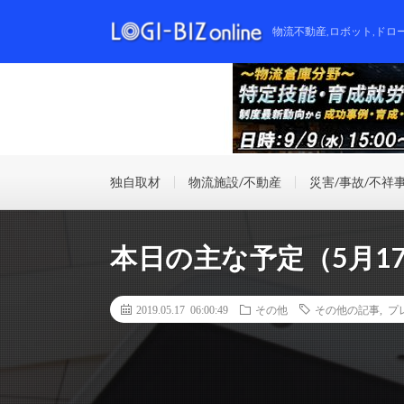
物流不動産,ロボット,ドロ
独自取材
物流施設/不動産
災害/事故/不祥
本日の主な予定（5月1
2019.05.17 06:00:49
その他
その他の記事
,
プ