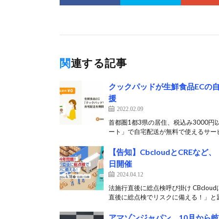
関連する記事
クックパッドが生鮮食品ECの
援
2022.02.09
首都圏1都3県の居住、税込み3000円
ート」で自宅配送が無料で使えるサービ
【告知】CbcloudとCREな
日開催
2024.04.12
法施行直後に総点検呼び掛け CBclo
直後に総点検でリスクに備える！」と題
アマゾンジャパン、10月から