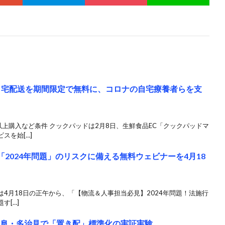
自宅配送を期間限定で無料に、コロナの自宅療養者らを支
以上購入など条件 クックパッドは2月8日、生鮮食品EC「クックパッドマ
スを始[…]
ど、「2024年問題」のリスクに備える無料ウェビナーを4月18
udは4月18日の正午から、「【物流＆人事担当必見】2024年問題！法施行
す[…]
岐阜・多治見で「置き配」標準化の実証実験