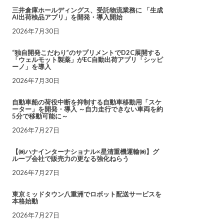
三井倉庫ホールディングス、受託物流業務に 「生成
AI出荷検品アプリ」を開発・導入開始
2026年7月30日
“独自開発こだわり”のサプリメントでD2C展開する
「ウェルモット製薬」がEC自動出荷アプリ「シッピ
ーノ」を導入
2026年7月30日
自動車船の荷役中断を抑制する自動車移動用「スケ
ーター」を開発・導入 ～自力走行できない車両を約
5分で移動可能に～
2026年7月27日
【㈱ハナインターナショナル×星清重機運輸㈱】グ
ループ会社で販売力の更なる強化ねらう
2026年7月27日
東京ミッドタウン八重洲でロボット配送サービスを
本格始動
2026年7月27日