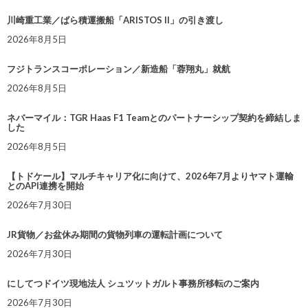
川崎重工業／ばら積運搬船「ARISTOS II」の引き渡し
2026年8月5日
フジトランスコーポレーション／新造船「蓉翔丸」就航
2026年8月5日
ネバーマイル：TGR Haas F1 Teamとのパートナーシップ契約を締結しま
した
2026年8月5日
【トドケール】マルチキャリア化に向けて、2026年7月よりヤマト運輸
とのAPI連携を開始
2026年7月30日
JR貨物／お盆休み期間の貨物列車の運転計画について
2026年7月30日
にしてつドイツ現地法人 シュツットガルト事務所移転のご案内
2026年7月30日