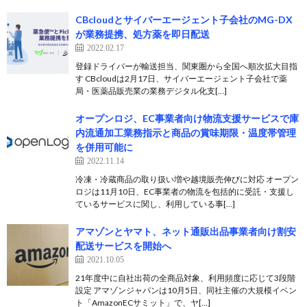
CBcloudとサイバーエージェント子会社のMG-DX
が業務提携、処方薬を即日配送
2022.02.17
登録ドライバーが輸送担当、関東圏から全国へ順次拡大目指
す CBcloudは2月17日、サイバーエージェント子会社で薬
局・医薬品販売業の業務デジタル化支[…]
オープンロジ、EC事業者向け物流支援サービスで庫
内流通加工業務指示と商品の賞味期限・温度帯管理
を併用可能に
2022.11.14
冷凍・冷蔵商品の取り扱い増や越境販売伸びに対応 オープン
ロジは11月10日、EC事業者の物流を包括的に受託・支援し
ているサービスに関し、利用している事[…]
アマゾンとヤマト、ネット通販出品事業者向け割安
配送サービスを開始へ
2021.10.05
21年度中に自社出荷の全商品対象、利用頻度に応じて3段階
設定 アマゾンジャパンは10月5日、同社主催の大規模イベン
ト「AmazonECサミット」で、ヤ[…]