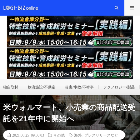
独自取材
物流施設/不動産
災害/事故/不祥事
テクノロジー/製品
米ウォルマート、小売業の商品配送受
託を21年中に開始へ
2021.08.25 09:30:03
その他
海外
,
プレスリリースなど