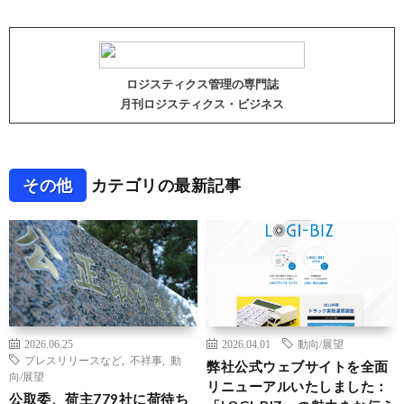
ロジスティクス管理の専門誌
月刊ロジスティクス・ビジネス
その他
カテゴリの最新記事
2026.06.25
2026.04.01
動向/展望
プレスリリースなど
,
不祥事
,
動
弊社公式ウェブサイトを全面
向/展望
リニューアルいたしました：
公取委、荷主779社に荷待ち