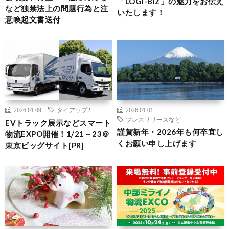
「LOGI-BIZ」の魅力をお伝え
など独禁法上の問題行為と注
いたします！
意喚起文書送付
2026.01.09
タイアップ2
2026.01.01
プレスリリースなど
EVトラック展示などスマート
謹賀新年・2026年も何卒宜し
物流EXPO開催！1/21～23＠
くお願い申し上げます
東京ビッグサイト[PR]