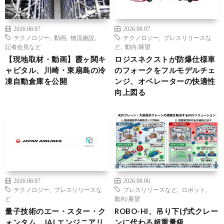
2026.08.07
2026.08.07
テクノロジー
,
動画
,
物流施設
,
テクノロジー
,
プレスリリースな
記者会見など
ど
,
動向/展望
【現地取材・動画】霞ヶ関キ
ロジスネクストが防爆仕様車
ャピタル、川崎・東扇島の冷
のフォークをフルモデルチェ
凍自動倉庫を公開
ンジ、オペレーターの快適性
向上図る
2026.08.07
2026.08.06
テクノロジー
,
プレスリリースな
プレスリリースなど
,
ロボット
,
ど
動向/展望
量子技術のエー・スター・ク
ROBO-HI、吊り下げ式クレー
ォンタム、JALエンジニアリ
ンに代わる超重量級