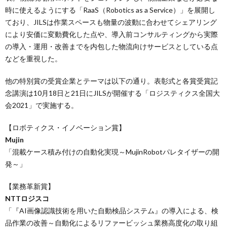
時に使えるようにする「RaaS（Robotics as a Service）」を展開し
ており、JILSは作業スペースも物量の波動に合わせてシェアリング
により安価に変動費化した点や、導入前コンサルティングから実際
の導入・運用・改善までを内包した物流向けサービスとしている点
などを重視した。
他の特別賞の受賞企業とテーマは以下の通り。表彰式と各賞受賞記
念講演は10月18日と21日にJILSが開催する「ロジスティクス全国大
会2021」で実施する。
【ロボティクス・イノベーション賞】
Mujin
「混載ケース積み付けの自動化実現～MujinRobotパレタイザーの開
発～」
【業務革新賞】
NTTロジスコ
「『AI画像認識技術を用いた自動検品システム』の導入による、検
品作業の改善～自動化によるリファービッシュ業務高度化の取り組