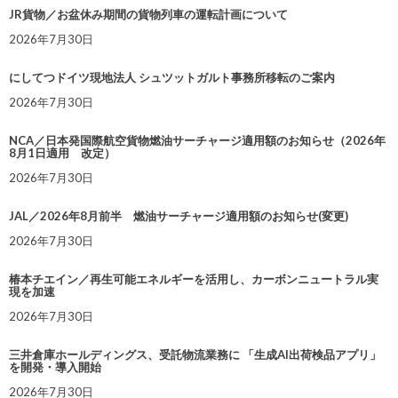
JR貨物／お盆休み期間の貨物列車の運転計画について
2026年7月30日
にしてつドイツ現地法人 シュツットガルト事務所移転のご案内
2026年7月30日
NCA／日本発国際航空貨物燃油サーチャージ適用額のお知らせ（2026年
8月1日適用 改定）
2026年7月30日
JAL／2026年8月前半 燃油サーチャージ適用額のお知らせ(変更)
2026年7月30日
椿本チエイン／再生可能エネルギーを活用し、カーボンニュートラル実
現を加速
2026年7月30日
三井倉庫ホールディングス、受託物流業務に 「生成AI出荷検品アプリ」
を開発・導入開始
2026年7月30日