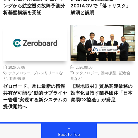
ングから航空機の故障予測分
200tAGVで「落下リスク」
析基盤構築を受託
解消と説明
2026.08.06
2026.08.06
テクノロジー
,
プレスリリースな
テクノロジー
,
動向/展望
,
記者会
ど
,
動向/展望
見など
ゼロボード、常に最新の情報
【現地取材】貿易関連業務の
共有が可能な“動的サプライヤ
効率化目指す業界団体「日本
ー管理”実現する新システムの
貿易DX協会」が発足
提供開始へ
Back to Top