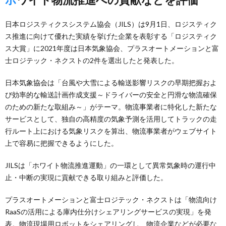
日本ロジスティクスシステム協会（JILS）は9月1日、ロジスティク
ス推進に向けて優れた実績を挙げた企業を表彰する「ロジスティク
ス大賞」に2021年度は日本気象協会、プラスオートメーションと富
士ロジテック・ネクストの2件を選出したと発表した。
日本気象協会は「台風や大雪による輸送影響リスクの早期把握およ
び効率的な輸送計画作成支援～ドライバーの安全と円滑な物流確保
のための新たな取組み～」がテーマ。物流事業者に特化した新たな
サービスとして、独自の高精度の気象予測を活用してトラックの走
行ルート上における気象リスクを算出、物流事業者がウェブサイト
上で容易に把握できるようにした。
JILSは「ホワイト物流推進運動」の一環として異常気象時の運行中
止・中断の実現に貢献できる取り組みと評価した。
プラスオートメーションと富士ロジテック・ネクストは「物流向け
RaaSの活用による庫内仕分けシェアリングサービスの実現」を発
表。物流現場用ロボットをシェアリングし、物流企業などが必要な