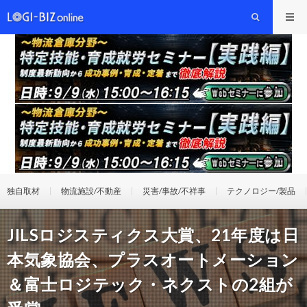
独自取材
物流施設/不動産
災害/事故/不祥事
テクノロジー/製品
JILSロジスティクス大賞、21年度は日
本気象協会、プラスオートメーション
＆富士ロジテック・ネクストの2組が