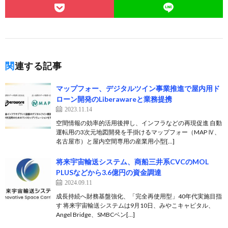
関連する記事
マップフォー、デジタルツイン事業推進で屋内用ド
ローン開発のLiberawareと業務提携
2023.11.14
空間情報の効率的活用後押し、インフラなどの再現促進 自動
運転用の3次元地図開発を手掛けるマップフォー（MAP Ⅳ、
名古屋市）と屋内空間専用の産業用小型[…]
将来宇宙輸送システム、商船三井系CVCのMOL
PLUSなどから3.6億円の資金調達
2024.09.11
成長持続へ財務基盤強化、「完全再使用型」40年代実施目指
す 将来宇宙輸送システムは9月10日、みやこキャピタル、
Angel Bridge、SMBCベン[…]