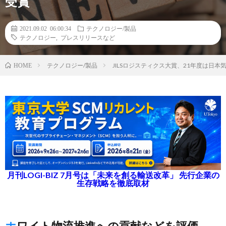
受賞
2021.09.02 06:00:34
テクノロジー/製品
テクノロジー
,
プレスリリースなど
テクノロジー/製品
JILSロジスティクス大賞、21年度は日
HOME
月刊LOGI-BIZ 7月号は「未来を創る輸送改革」 先行企業の
生存戦略を徹底取材
ホワイト物流推進への貢献などを評価