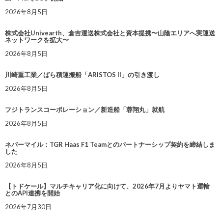
2026年8月5日
株式会社Univearth、倉吉運送株式会社と資本提携〜山陰エリアへ実運送
ネットワークを拡大〜
2026年8月5日
川崎重工業／ばら積運搬船「ARISTOS II」の引き渡し
2026年8月5日
フジトランスコーポレーション／新造船「蓉翔丸」就航
2026年8月5日
ネバーマイル：TGR Haas F1 Teamとのパートナーシップ契約を締結しま
した
2026年8月5日
【トドケール】マルチキャリア化に向けて、2026年7月よりヤマト運輸
とのAPI連携を開始
2026年7月30日