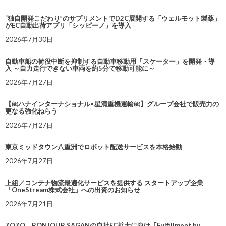
“独自開発こだわり”のサプリメントでD2C展開する「ウェルモット製薬」
がEC自動出荷アプリ「シッピーノ」を導入
2026年7月30日
自動車船の荷役中断を抑制する自動車移動用「スケーター」を開発・導
入 ～自力走行できない車両を約5分で移動可能に～
2026年7月27日
【㈱ハナインターナショナル×星清重機運輸㈱】グループ会社で販売力の
更なる強化ねらう
2026年7月27日
東京ミッドタウン八重洲でロボット配送サービスを本格始動
2026年7月27日
上組／コンテナ物流最適化サービスを提供する スタートアップ企業
「OneStream株式会社」への出資のお知らせ
2026年7月21日
ZOZO、BONJOUR SAGANの自社EC拡大に向け「Fulfillment by