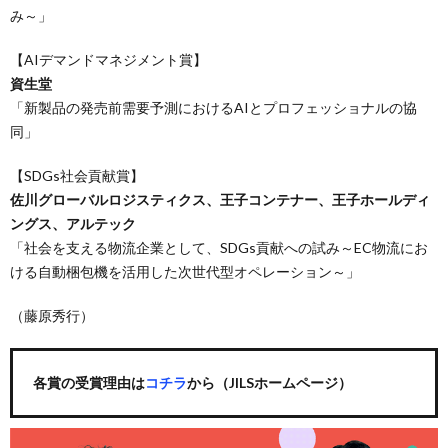
み～」
【AIデマンドマネジメント賞】
資生堂
「新製品の発売前需要予測におけるAIとプロフェッショナルの協
同」
【SDGs社会貢献賞】
佐川グローバルロジスティクス、王子コンテナー、王子ホールディ
ングス、アルテック
「社会を支える物流企業として、SDGs貢献への試み～EC物流にお
ける自動梱包機を活用した次世代型オペレーション～」
（藤原秀行）
各賞の受賞理由は
コチラ
から（JILSホームページ）