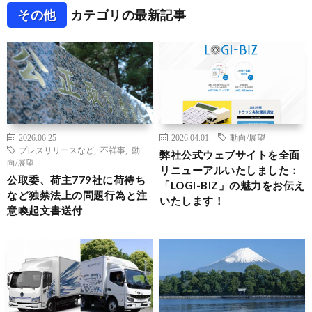
その他
カテゴリの最新記事
2026.06.25
2026.04.01
動向/展望
プレスリリースなど
,
不祥事
,
動
弊社公式ウェブサイトを全面
向/展望
リニューアルいたしました：
公取委、荷主779社に荷待ち
「LOGI-BIZ」の魅力をお伝え
など独禁法上の問題行為と注
いたします！
意喚起文書送付