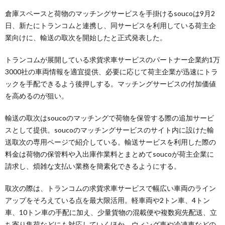
倉庫スペースと荷物のマッチングサービスを手掛けるsoucoは9月2
日、新たにトランコムと連携し、同サービスを利用している荷主企
業向けに、輸送の取次を開始したと正式発表した。
トランコムが展開している求貨求車サービスのパートナー企業約1万
3000社の車両情報を適宜提供、必要に応じて荷主企業が迅速にトラ
ックを手配できるよう後押しする。マッチングサービスの付加価値
を高めるのが狙い。
輸送の取次はsoucoのマッチングで荷物を保管する際の追加サービ
スとして提供。soucoのマッチングサービスのサイト内に設けた輸
送取次の専用ページで紹介している。輸送サービスを利用した際の
料金は荷物の保管料や入出庫作業料とまとめてsoucoが荷主企業に
請求し、煩雑な支払い業務を簡素化できるようにする。
取次の際は、トランコムの求貨求車サービスで幅広い車両のライン
アップをそろえている点を最大限活用。軽車両や2トン車、4トン
車、10トン車の手配に加え、少量貨物の混載便や複数宛先配送、立
ち寄り集荷などにも対応していくほか、ウィング車や冷凍車などの