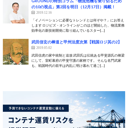
GROUNDの特別コラム「物流危機を乗り切るため
の10の視点」第2回を明日（12月17日）掲載！
2019.12.16
「イノベーションに必要なトレンドとは何ぞや？」にお答え
します ロジビズ・オンラインがこのほど開始した、物流業務
効率化の新技術開発に取り組んでいるスター[…]
武田信玄の棒道と甲州法度次第【戦国ロジ其の2】
2019.05.02
武田信虎の家中統制と追放 武田氏は伝統ある甲斐源氏の棟梁
にして、室町幕府の甲斐守護の家柄です。 そんな名門武家
も、戦国時代の前半は内乱に明け暮れて過ご[…]