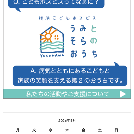
2026年8月
月
火
水
木
金
土
日