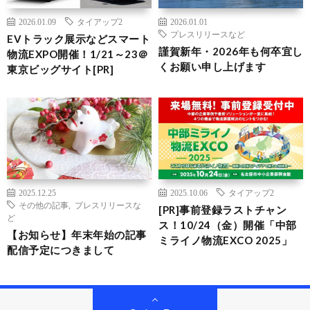
2026.01.09
タイアップ2
2026.01.01
プレスリリースなど
EVトラック展示などスマート
謹賀新年・2026年も何卒宜し
物流EXPO開催！1/21～23＠
くお願い申し上げます
東京ビッグサイト[PR]
2025.12.25
2025.10.06
タイアップ2
その他の記事
,
プレスリリースな
[PR]事前登録ラストチャン
ど
ス！10/24（金）開催「中部
【お知らせ】年末年始の記事
ミライノ物流EXCO 2025」
配信予定につきまして