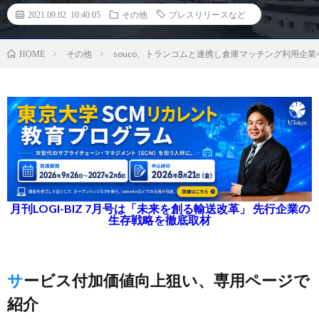
2021.09.02 10:40:05
その他
プレスリリースなど
その他
souco、トランコムと連携し倉庫マッチング利用企
HOME
月刊LOGI-BIZ 7月号は「未来を創る輸送改革」 先行企業の
生存戦略を徹底取材
サービス付加価値向上狙い、専用ページで
紹介