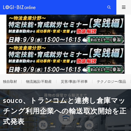
独自取材
物流施設/不動産
災害/事故/不祥事
テクノロジー/製品
souco、トランコムと連携し倉庫マッ
チング利用企業への輸送取次開始を正
式発表