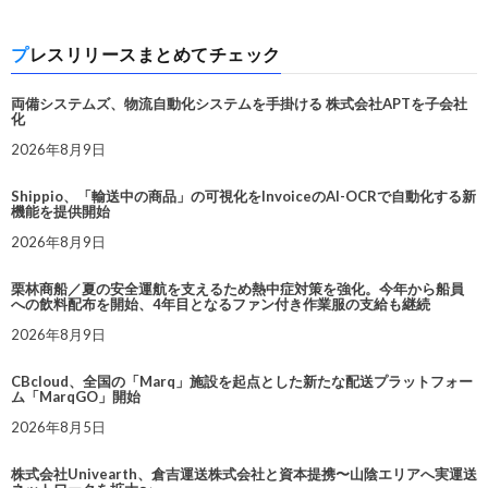
プレスリリースまとめてチェック
両備システムズ、物流自動化システムを手掛ける 株式会社APTを子会社
化
2026年8月9日
Shippio、「輸送中の商品」の可視化をInvoiceのAI-OCRで自動化する新
機能を提供開始
2026年8月9日
栗林商船／夏の安全運航を支えるため熱中症対策を強化。今年から船員
への飲料配布を開始、4年目となるファン付き作業服の支給も継続
2026年8月9日
CBcloud、全国の「Marq」施設を起点とした新たな配送プラットフォー
ム「MarqGO」開始
2026年8月5日
株式会社Univearth、倉吉運送株式会社と資本提携〜山陰エリアへ実運送