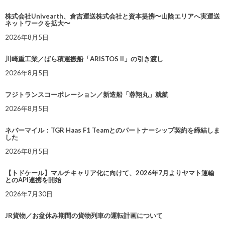
株式会社Univearth、倉吉運送株式会社と資本提携〜山陰エリアへ実運送
ネットワークを拡大〜
2026年8月5日
川崎重工業／ばら積運搬船「ARISTOS II」の引き渡し
2026年8月5日
フジトランスコーポレーション／新造船「蓉翔丸」就航
2026年8月5日
ネバーマイル：TGR Haas F1 Teamとのパートナーシップ契約を締結しま
した
2026年8月5日
【トドケール】マルチキャリア化に向けて、2026年7月よりヤマト運輸
とのAPI連携を開始
2026年7月30日
JR貨物／お盆休み期間の貨物列車の運転計画について