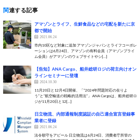
関連する記事
アマゾンとライフ、生鮮食品などの宅配を新たに京
都で開始
2021.06.24
市内10区など対象に追加 アマゾンジャパンとライフコーポレ
ーションは6月24日、アマゾンの有料会員（アマゾンプライ
ム会員）がアマゾンのウェブサイトやシ[…]
【告知】ANA Cargo、船井総研ロジの荷主向けオン
ラインセミナーに登壇
2024.10.30
11月20日と12月4日開催、「“2024年問題対応の在りよ
う”と“航空輸送の戦略的活用法”」 ANA Cargoは、船井総研ロ
ジが11月20日と12[…]
日立物流、内部通報制度認証の自己適合宣言登録事
業者に登録
2021.06.24
法令順守をアピール 日立物流は6月24日、消費者庁所管の