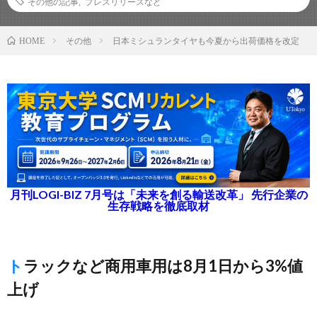
その他の記事
,
プレスリリースなど
その他
日本ミシュランタイヤも今夏から出荷価格を改定
HOME
月刊LOGI-BIZ 7月号は「未来を創る輸送改革」 先行企業の
生存戦略を徹底取材
トラックなど商用車用は8月1日から3%値
上げ