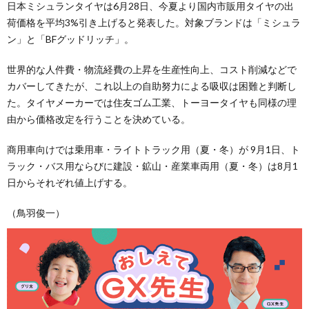
日本ミシュランタイヤは6月28日、今夏より国内市販用タイヤの出
荷価格を平均3%引き上げると発表した。対象ブランドは「ミシュラ
ン」と「BFグッドリッチ」。
世界的な人件費・物流経費の上昇を生産性向上、コスト削減などで
カバーしてきたが、これ以上の自助努力による吸収は困難と判断し
た。タイヤメーカーでは住友ゴム工業、トーヨータイヤも同様の理
由から価格改定を行うことを決めている。
商用車向けでは乗用車・ライトトラック用（夏・冬）が 9月1日、ト
ラック・バス用ならびに建設・鉱山・産業車両用（夏・冬）は8月1
日からそれぞれ値上げする。
（鳥羽俊一）