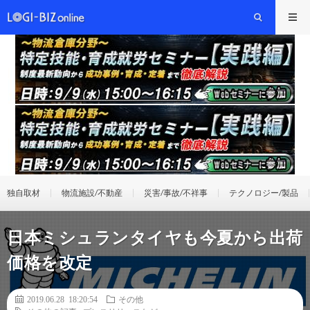
独自取材
物流施設/不動産
災害/事故/不祥事
テクノロジー/製品
日本ミシュランタイヤも今夏から出荷
価格を改定
2019.06.28 18:20:54
その他