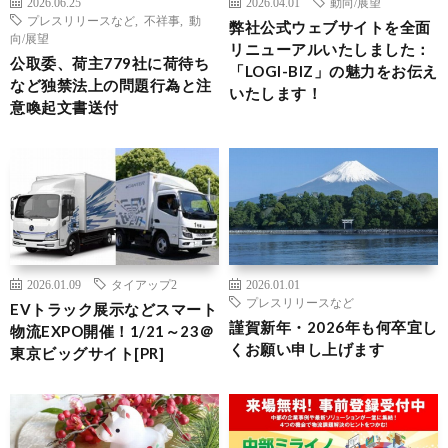
2026.06.25
2026.04.01
動向/展望
プレスリリースなど
,
不祥事
,
動
弊社公式ウェブサイトを全面
向/展望
リニューアルいたしました：
公取委、荷主779社に荷待ち
「LOGI-BIZ」の魅力をお伝え
など独禁法上の問題行為と注
いたします！
意喚起文書送付
2026.01.09
タイアップ2
2026.01.01
プレスリリースなど
EVトラック展示などスマート
謹賀新年・2026年も何卒宜し
物流EXPO開催！1/21～23＠
くお願い申し上げます
東京ビッグサイト[PR]