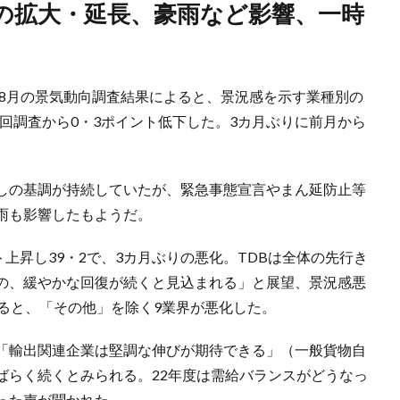
た8月の景気動向調査結果によると、景況感を示す業種別の
前回調査から0・3ポイント低下した。3カ月ぶりに前月から
しの基調が持続していたが、緊急事態宣言やまん延防止等
雨も影響したもようだ。
ト上昇し39・2で、3カ月ぶりの悪化。TDBは全体の先行き
の、緩やかな回復が続くと見込まれる」と展望、景況感悪
ると、「その他」を除く9業界が悪化した。
「輸出関連企業は堅調な伸びが期待できる」（一般貨物自
ばらく続くとみられる。22年度は需給バランスがどうなっ
った声が聞かれた。