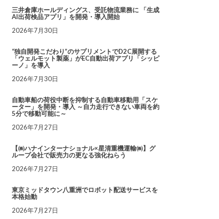
三井倉庫ホールディングス、受託物流業務に 「生成
AI出荷検品アプリ」を開発・導入開始
2026年7月30日
“独自開発こだわり”のサプリメントでD2C展開する
「ウェルモット製薬」がEC自動出荷アプリ「シッピ
ーノ」を導入
2026年7月30日
自動車船の荷役中断を抑制する自動車移動用「スケ
ーター」を開発・導入 ～自力走行できない車両を約
5分で移動可能に～
2026年7月27日
【㈱ハナインターナショナル×星清重機運輸㈱】グ
ループ会社で販売力の更なる強化ねらう
2026年7月27日
東京ミッドタウン八重洲でロボット配送サービスを
本格始動
2026年7月27日