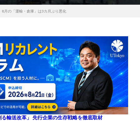
、8月の「運輸・倉庫」は3カ月ぶり悪化
来を創る輸送改革」 先行企業の生存戦略を徹底取材