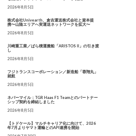
2026年8月5日
株式会社Univearth、倉吉運送株式会社と資本提
携〜山陰エリアへ実運送ネットワークを拡大〜
2026年8月5日
川崎重工業／ばら積運搬船「ARISTOS II」の引き渡
し
2026年8月5日
フジトランスコーポレーション／新造船「蓉翔丸」
就航
2026年8月5日
ネバーマイル：TGR Haas F1 Teamとのパートナー
シップ契約を締結しました
2026年8月5日
【トドケール】マルチキャリア化に向けて、2026
年7月よりヤマト運輸とのAPI連携を開始
2026年7月30日