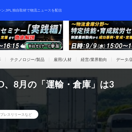
ーン,3PL,独自取材で物流ニュースを配信
事
テクノロジー/製品
雇用/人材
経営/業界動向
データ/
D、8月の「運輸・倉庫」は3
プレスリリースなど