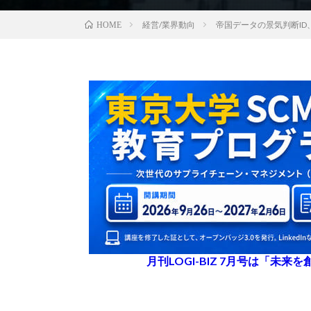
経営/業界動向
帝国データの景気判断ID
HOME
月刊LOGI-BIZ 7月号は「未