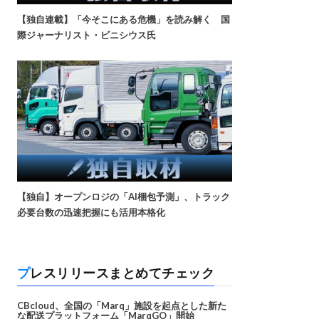
【独自連載】「今そこにある危機」を読み解く 国
際ジャーナリスト・ビニシウス氏
【独自】オープンロジの「AI梱包予測」、トラック
必要台数の迅速把握にも活用本格化
プレスリリースまとめてチェック
CBcloud、全国の「Marq」施設を起点とした新た
な配送プラットフォーム「MarqGO」開始