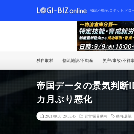
物流不動産,ロボット,ドロ
独自取材
物流施設/不動産
災害/事故/不祥
帝国データの景気判断I
カ月ぶり悪化
2021.09.03 20:35:45
経営/業界動向
動向/展望
,