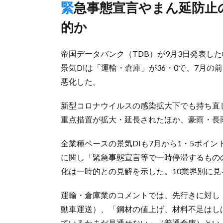
緊急事態宣言やまん延防止の拡大・延長、豪雨など影響、一時
的か
帝国データバンク（TDB）が9月3日発表し
景気DIは「運輸・倉庫」が36・0で、7月の
悪化した。
新型コロナウイルスの感染拡大下でも持ち直
重点措置が拡大・延長されたほか、豪雨・長
全業種ベースの景気DIも7月から1・5ポイン
に関し「緊急事態宣言等で一時停滞するもの
化は一時的との見解を示した。10業界別に見
運輸・倉庫業のコメントでは、先行きに対し
動車運送）、「鋼材の値上げ、材料不足はし
ているかまだ見通せない」（普通倉庫）とい