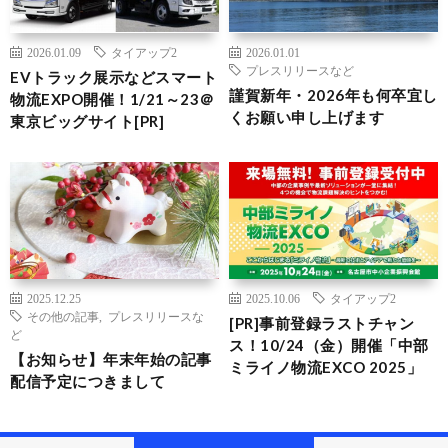
2026.01.09
タイアップ2
2026.01.01
プレスリリースなど
EVトラック展示などスマート
謹賀新年・2026年も何卒宜し
物流EXPO開催！1/21～23＠
くお願い申し上げます
東京ビッグサイト[PR]
2025.12.25
2025.10.06
タイアップ2
その他の記事
,
プレスリリースな
[PR]事前登録ラストチャン
ど
ス！10/24（金）開催「中部
【お知らせ】年末年始の記事
ミライノ物流EXCO 2025」
配信予定につきまして