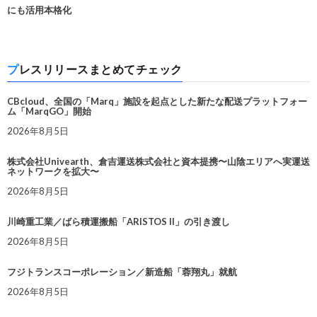
にも活用本格化
プレスリリースまとめてチェック
CBcloud、全国の「Marq」施設を起点とした新たな配送プラットフォー
ム「MarqGO」開始
2026年8月5日
株式会社Univearth、倉吉運送株式会社と資本提携〜山陰エリアへ実運送
ネットワークを拡大〜
2026年8月5日
川崎重工業／ばら積運搬船「ARISTOS II」の引き渡し
2026年8月5日
フジトランスコーポレーション／新造船「蓉翔丸」就航
2026年8月5日