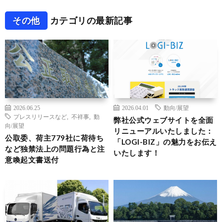
その他
カテゴリの最新記事
2026.06.25
2026.04.01
動向/展望
プレスリリースなど
,
不祥事
,
動
弊社公式ウェブサイトを全面
向/展望
リニューアルいたしました：
公取委、荷主779社に荷待ち
「LOGI-BIZ」の魅力をお伝え
など独禁法上の問題行為と注
いたします！
意喚起文書送付