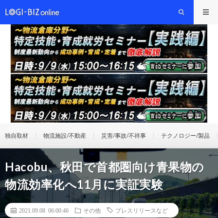
独自取材
物流施設/不動産
災害/事故/不祥事
テクノロジー/製品
Hacobu、秋田で首都圏向け青果物の
物流効率化へ11月に実証実験
2021.09.08 06:00:46
その他
プレスリリースなど