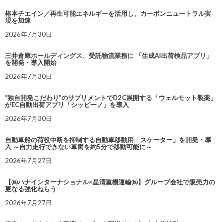
椿本チエイン／再生可能エネルギーを活用し、カーボンニュートラル実
現を加速
2026年7月30日
三井倉庫ホールディングス、受託物流業務に 「生成AI出荷検品アプリ」
を開発・導入開始
2026年7月30日
“独自開発こだわり”のサプリメントでD2C展開する「ウェルモット製薬」
がEC自動出荷アプリ「シッピーノ」を導入
2026年7月30日
自動車船の荷役中断を抑制する自動車移動用「スケーター」を開発・導
入 ～自力走行できない車両を約5分で移動可能に～
2026年7月27日
【㈱ハナインターナショナル×星清重機運輸㈱】グループ会社で販売力の
更なる強化ねらう
2026年7月27日