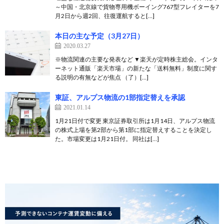
～中国・北京線で貨物専用機ボーイング767型フレイターを7
月2日から週2回、往復運航すると[…]
本日の主な予定（3月27日）
2020.03.27
※物流関連の主要な発表など ▼楽天が定時株主総会。インタ
ーネット通販「楽天市場」の新たな「送料無料」制度に関す
る説明の有無などが焦点 （了）[…]
東証、アルプス物流の1部指定替えを承認
2021.01.14
1月21日付で変更 東京証券取引所は1月14日、アルプス物流
の株式上場を第2部から第1部に指定替えすることを決定し
た。市場変更は1月21日付。 同社は[…]