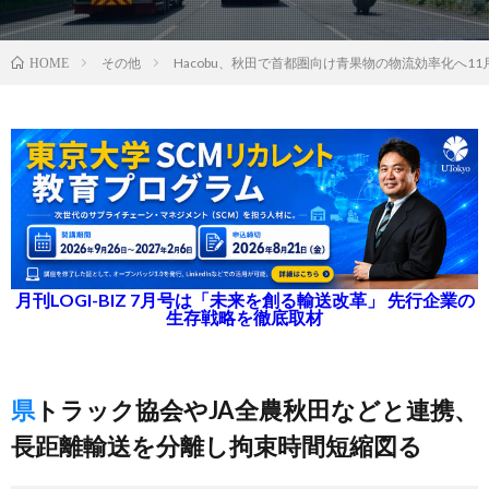
その他
Hacobu、秋田で首都圏向け青果物の物流効率化へ1
HOME
月刊LOGI-BIZ 7月号は「未来を創る輸送改革」 先行企業の
生存戦略を徹底取材
県トラック協会やJA全農秋田などと連携、
長距離輸送を分離し拘束時間短縮図る