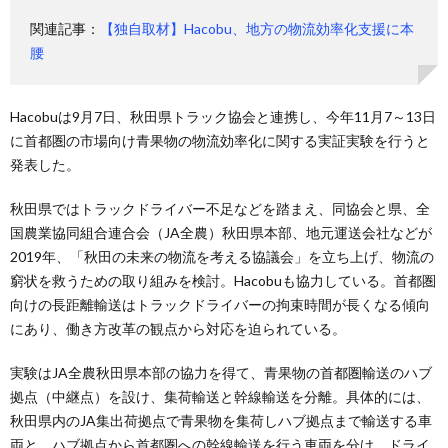
関連記事：
【独自取材】Hacobu、地方の物流効率化支援に本
腰
Hacobuは9月7日、秋田県トラック協会と連携し、今年11月7～13日
に首都圏の市場向け青果物の物流効率化に関する実証実験を行うと
発表した。
秋田県ではトラックドライバー不足などを踏まえ、同協会と県、全
国農業協同組合連合会（JA全農）秋田県本部、地元運送会社などが
2019年、「秋田の未来の物流を考える協議会」を立ち上げ、物流の
窮状を救うための取り組みを検討。Hacobuも協力している。首都圏
向けの長距離輸送はトラックドライバーの拘束時間が長くなる傾向
にあり、働き方改革の観点から対応を迫られている。
実験はJA全農秋田県本部の協力を得て、青果物の首都圏輸送のハブ
拠点（中継点）を設け、集荷輸送と幹線輸送を分離。具体的には、
秋田県内のJA集出荷拠点で青果物を集荷しハブ拠点まで輸送する車
両と、ハブ拠点から首都圏への幹線輸送を行う車両を分け、ドライ