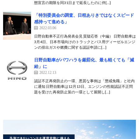
態宣言の期限を同31日まで延長したのに伴[…]
「特別委員会の調査、日程ありきではなくスピード
感持って進める」
2022.03.06
日野自動車不正行為発表会見 質疑応答（中編） 日野自動車は
3月4日、日本市場向けのトラックとバス用ディーゼルエンジ
ンの排出ガスや燃費に関する認証申請に[…]
日野自動車がパワハラを厳罰化、最も軽くても「減
給」に
2022.12.13
認証不正再発防止の一環、悪質な事例は「懲戒免職」と社内
に通知 日野自動車は12月13日、エンジンの性能認証不正問
題を受けた再発防止策の一環として展開し[…]