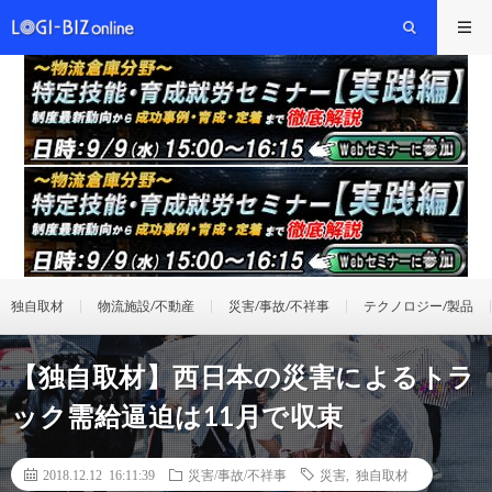
独自取材
物流施設/不動産
災害/事故/不祥事
テクノロジー/製品
【独自取材】西日本の災害によるトラ
ック需給逼迫は11月で収束
2018.12.12 16:11:39
災害/事故/不祥事
災害
,
独自取材