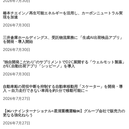
2026年7月30日
椿本チエイン／再生可能エネルギーを活用し、カーボンニュートラル実
現を加速
2026年7月30日
三井倉庫ホールディングス、受託物流業務に 「生成AI出荷検品アプリ」
を開発・導入開始
2026年7月30日
“独自開発こだわり”のサプリメントでD2C展開する「ウェルモット製薬」
がEC自動出荷アプリ「シッピーノ」を導入
2026年7月30日
自動車船の荷役中断を抑制する自動車移動用「スケーター」を開発・導
入 ～自力走行できない車両を約5分で移動可能に～
2026年7月27日
【㈱ハナインターナショナル×星清重機運輸㈱】グループ会社で販売力の
更なる強化ねらう
2026年7月27日