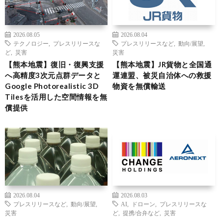
2026.08.05
2026.08.04
テクノロジー
,
プレスリリースな
プレスリリースなど
,
動向/展望
,
ど
,
災害
災害
【熊本地震】復旧・復興支援
【熊本地震】JR貨物と全国通
へ高精度3次元点群データと
運連盟、被災自治体への救援
Google Photorealistic 3D
物資を無償輸送
Tilesを活用した空間情報を無
償提供
2026.08.04
2026.08.03
プレスリリースなど
,
動向/展望
,
AI
,
ドローン
,
プレスリリースな
災害
ど
,
提携/合弁など
,
災害