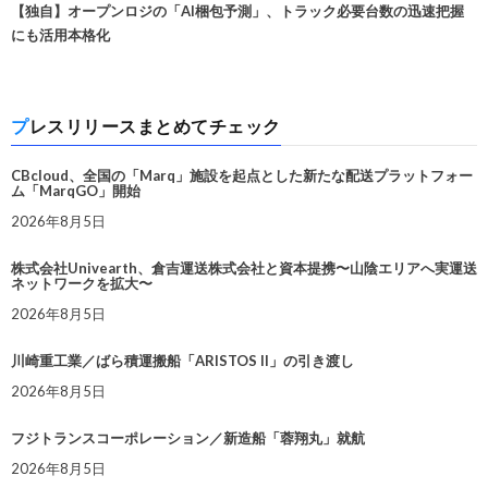
【独自】オープンロジの「AI梱包予測」、トラック必要台数の迅速把握
にも活用本格化
プレスリリースまとめてチェック
CBcloud、全国の「Marq」施設を起点とした新たな配送プラットフォー
ム「MarqGO」開始
2026年8月5日
株式会社Univearth、倉吉運送株式会社と資本提携〜山陰エリアへ実運送
ネットワークを拡大〜
2026年8月5日
川崎重工業／ばら積運搬船「ARISTOS II」の引き渡し
2026年8月5日
フジトランスコーポレーション／新造船「蓉翔丸」就航
2026年8月5日