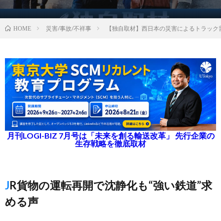
災害/事故/不祥事
【独自取材】西日本の災害によるトラック
HOME
月刊LOGI-BIZ 7月号は「未来を創る輸送改革」 先行企業の
生存戦略を徹底取材
JR貨物の運転再開で沈静化も“強い鉄道”求
める声