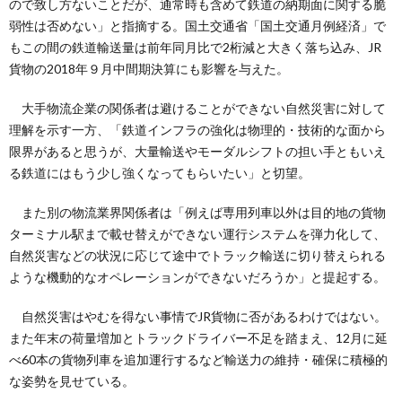
ので致し方ないことだが、通常時も含めて鉄道の納期面に関する脆
弱性は否めない」と指摘する。国土交通省「国土交通月例経済」で
もこの間の鉄道輸送量は前年同月比で2桁減と大きく落ち込み、JR
貨物の2018年９月中間期決算にも影響を与えた。
大手物流企業の関係者は避けることができない自然災害に対して
理解を示す一方、「鉄道インフラの強化は物理的・技術的な面から
限界があると思うが、大量輸送やモーダルシフトの担い手ともいえ
る鉄道にはもう少し強くなってもらいたい」と切望。
また別の物流業界関係者は「例えば専用列車以外は目的地の貨物
ターミナル駅まで載せ替えができない運行システムを弾力化して、
自然災害などの状況に応じて途中でトラック輸送に切り替えられる
ような機動的なオペレーションができないだろうか」と提起する。
自然災害はやむを得ない事情でJR貨物に否があるわけではない。
また年末の荷量増加とトラックドライバー不足を踏まえ、12月に延
べ60本の貨物列車を追加運行するなど輸送力の維持・確保に積極的
な姿勢を見せている。