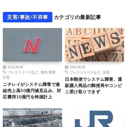
災害/事故/不祥事
カテゴリの最新記事
2026.08.08
2026.08.08
プレスリリースなど
,
動向/展望
,
プレスリリースなど
,
災害
災害
日本郵便でシステム障害、通
ニチレイがシステム障害で連
販購入商品の郵便局やコンビ
結売上高50億円減見込み、対
ニ受け取りできず
応費用10億円を特損計上