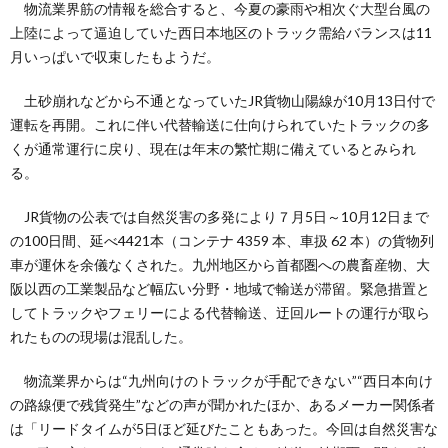
物流業界筋の情報を総合すると、今夏の豪雨や相次ぐ大型台風の
上陸によって逼迫していた西日本地区のトラック需給バランスは11
月いっぱいで収束したもようだ。
土砂崩れなどから不通となっていたJR貨物山陽線が10月13日付で
運転を再開。これに伴い代替輸送に仕向けられていたトラックの多
くが通常運行に戻り、現在は年末の繁忙期に備えているとみられ
る。
JR貨物の公表では自然災害の多発により７月5日～10月12日まで
の100日間、延べ4421本（コンテナ 4359 本、車扱 62 本）の貨物列
車が運休を余儀なくされた。九州地区から首都圏への農畜産物、大
阪以西の工業製品など幅広い分野・地域で輸送が滞留。緊急措置と
してトラックやフェリーによる代替輸送、迂回ルートの運行が取ら
れたものの現場は混乱した。
物流業界からは“九州向けのトラックが手配できない”“西日本向け
の路線便で残貨発生”などの声が聞かれたほか、あるメーカー関係者
は「リードタイムが5日ほど延びたこともあった。今回は自然災害な