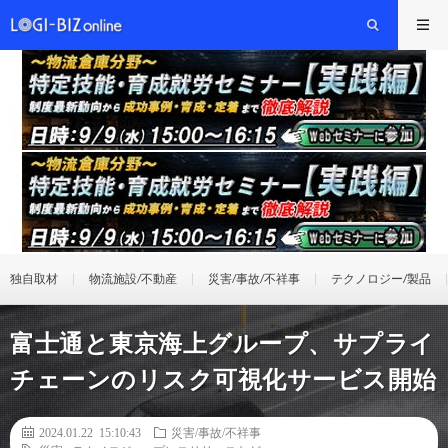
独自取材
物流施設/不動産
災害/事故/不祥事
テクノロジー/製品
富士通と東京海上グループ、サプライ
チェーンのリスク可視化サービス開始
2024.01.22 15:10:43
災害/事故/不祥事