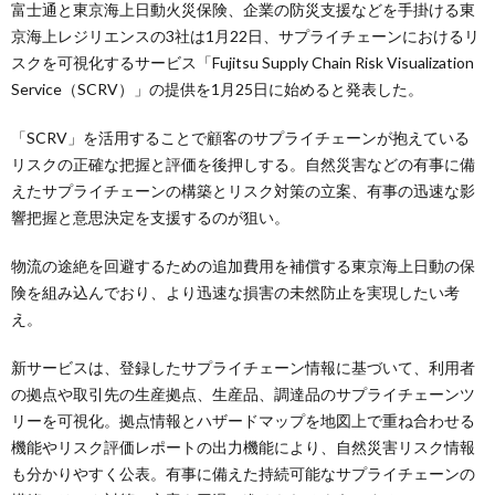
富士通と東京海上日動火災保険、企業の防災支援などを手掛ける東
京海上レジリエンスの3社は1月22日、サプライチェーンにおけるリ
スクを可視化するサービス「Fujitsu Supply Chain Risk Visualization
Service（SCRV）」の提供を1月25日に始めると発表した。
「SCRV」を活用することで顧客のサプライチェーンが抱えている
リスクの正確な把握と評価を後押しする。自然災害などの有事に備
えたサプライチェーンの構築とリスク対策の立案、有事の迅速な影
響把握と意思決定を支援するのが狙い。
物流の途絶を回避するための追加費用を補償する東京海上日動の保
険を組み込んでおり、より迅速な損害の未然防止を実現したい考
え。
新サービスは、登録したサプライチェーン情報に基づいて、利用者
の拠点や取引先の生産拠点、生産品、調達品のサプライチェーンツ
リーを可視化。拠点情報とハザードマップを地図上で重ね合わせる
機能やリスク評価レポートの出力機能により、自然災害リスク情報
も分かりやすく公表。有事に備えた持続可能なサプライチェーンの