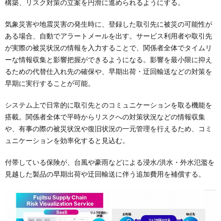
構築、リスク対策の立案を円滑に進められるようにする。
気象災害や地震災害の発生時に、登録した取引先に被災の可能性が
ある場合、自動でアラートメールを出す。サービス利用者や取引先
が実際の被災状況の情報を入力することで、関係者全体でタイムリ
ーな情報収集と影響把握ができるようになる。影響を最小限に抑え
るための代替仕入れ先の確保や、早期出荷・迂回輸送などの対策を
早期に実行することが可能。
システム上で日常的に取引先とのコミュニケーションを取る機能を
搭載。関係者全体で平時からリスクへの対策状況などの情報収集
や、有事の際の被災状況や復旧状況の一元管理を行えるため、コミ
ュニケーションを効率化すると見込む。
付帯している保険が、台風や豪雨などによる浸水/洪水・外水氾濫を
見越した製品の早期出荷や迂回輸送に伴う追加費用を補償する。