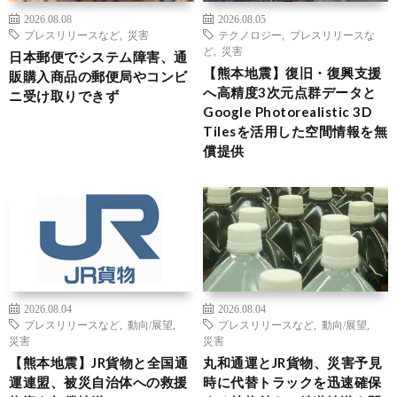
2026.08.08
2026.08.05
プレスリリースなど
,
災害
テクノロジー
,
プレスリリースな
ど
,
災害
日本郵便でシステム障害、通
【熊本地震】復旧・復興支援
販購入商品の郵便局やコンビ
へ高精度3次元点群データと
ニ受け取りできず
Google Photorealistic 3D
Tilesを活用した空間情報を無
償提供
2026.08.04
2026.08.04
プレスリリースなど
,
動向/展望
,
プレスリリースなど
,
動向/展望
,
災害
災害
【熊本地震】JR貨物と全国通
丸和通運とJR貨物、災害予見
運連盟、被災自治体への救援
時に代替トラックを迅速確保