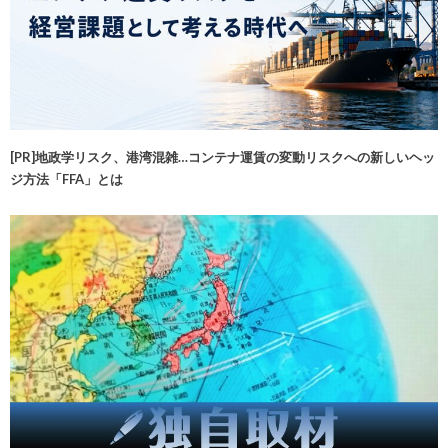
[PR]地政学リスク、港湾混雑…コンテナ運賃の変動リスクへの新しいヘッ
ジ方法「FFA」とは