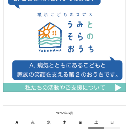
2026年8月
月
火
水
木
金
土
日