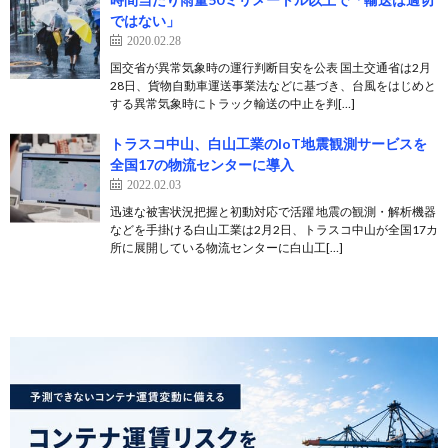
ではない」
2020.02.28
国交省が異常気象時の運行判断目安を公表 国土交通省は2月
28日、貨物自動車運送事業法などに基づき、台風をはじめと
する異常気象時にトラック輸送の中止を判[…]
トラスコ中山、白山工業のIoT地震観測サービスを
全国17の物流センターに導入
2022.02.03
迅速な被害状況把握と初動対応で活躍 地震の観測・解析機器
などを手掛ける白山工業は2月2日、トラスコ中山が全国17カ
所に展開している物流センターに白山工[…]