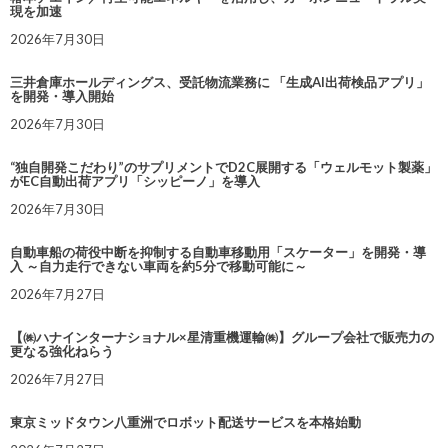
現を加速
2026年7月30日
三井倉庫ホールディングス、受託物流業務に 「生成AI出荷検品アプリ」
を開発・導入開始
2026年7月30日
“独自開発こだわり”のサプリメントでD2C展開する「ウェルモット製薬」
がEC自動出荷アプリ「シッピーノ」を導入
2026年7月30日
自動車船の荷役中断を抑制する自動車移動用「スケーター」を開発・導
入 ～自力走行できない車両を約5分で移動可能に～
2026年7月27日
【㈱ハナインターナショナル×星清重機運輸㈱】グループ会社で販売力の
更なる強化ねらう
2026年7月27日
東京ミッドタウン八重洲でロボット配送サービスを本格始動