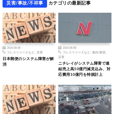
災害/事故/不祥事
カテゴリの最新記事
2026.08.08
2026.08.08
プレスリリースなど
,
災害
プレスリリースなど
,
動向/展望
,
災害
日本郵便のシステム障害が解
ニチレイがシステム障害で連
消
結売上高50億円減見込み、対
応費用10億円を特損計上