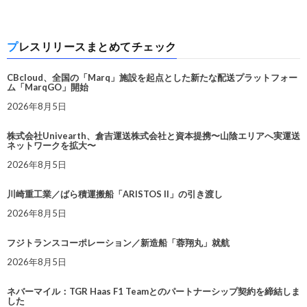
プレスリリースまとめてチェック
CBcloud、全国の「Marq」施設を起点とした新たな配送プラットフォー
ム「MarqGO」開始
2026年8月5日
株式会社Univearth、倉吉運送株式会社と資本提携〜山陰エリアへ実運送
ネットワークを拡大〜
2026年8月5日
川崎重工業／ばら積運搬船「ARISTOS II」の引き渡し
2026年8月5日
フジトランスコーポレーション／新造船「蓉翔丸」就航
2026年8月5日
ネバーマイル：TGR Haas F1 Teamとのパートナーシップ契約を締結しま
した