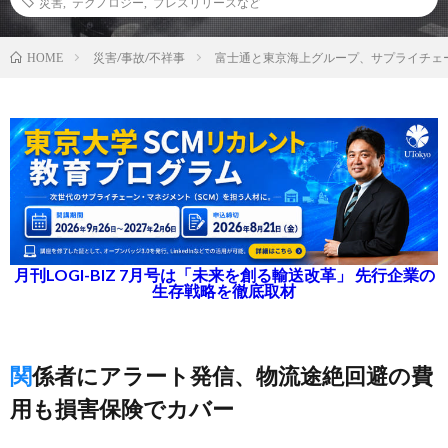
災害
,
テクノロジー
,
プレスリリースなど
災害/事故/不祥事
富士通と東京海上グループ、サプライチェ
HOME
月刊LOGI-BIZ 7月号は「未来を創る輸送改革」 先行企業の
生存戦略を徹底取材
関係者にアラート発信、物流途絶回避の費
用も損害保険でカバー