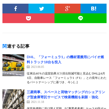
関連する記事
DHL、「フォーミュラ1」の機材運搬用にバイオ燃
料トラック18台を投入
2023.06.05
従来比60％の温室効果ガス排出削減可能と見込む DHLは6月
1日、自動車レース「フォーミュラ1（F1）」との長年にわた
るパートナーシップに基づき、今シ[…]
三菱商事、スペースと荷物マッチングのシェアリン
グ型倉庫寄託サービスで検索機能を刷新・強化
2021.11.18
保管単価順に並び替え可能、EC事業者考慮しケースや段ボー