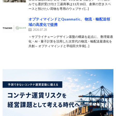
ルでも選択受け付け 三菱商事は11月18日、倉庫の空きスペ
ースと預けたい荷物を専用のウェブサイ[…]
オプティマインドとQuanmatic、 物流・輸配送領
域の高度化で提携
2026.07.28
～サプライチェーンデザイン基盤の構築を起点に、 数理最適
化・AI・量子計算を活用した次世代の物流・輸配送最適化を
共創～ オプティマインドと早稲田大学発[…]