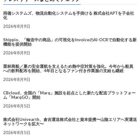
両備システムズ、物流自動化システムを手掛ける 株式会社APTを子会社
化
2026年8月9日
Shippio、「輸送中の商品」の可視化をInvoiceのAI-OCRで自動化する新
機能を提供開始
2026年8月9日
栗林商船／夏の安全運航を支えるため熱中症対策を強化。今年から船員
への飲料配布を開始、4年目となるファン付き作業服の支給も継続
2026年8月9日
CBcloud、全国の「Marq」施設を起点とした新たな配送プラットフォー
ム「MarqGO」開始
2026年8月5日
株式会社Univearth、倉吉運送株式会社と資本提携〜山陰エリアへ実運送
ネットワークを拡大〜
2026年8月5日