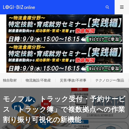
独自取材
物流施設/不動産
災害/事故/不祥事
テクノロジー/製品
モノフル、トラック受付・予約サービ
ス「トラック簿」で複数拠点への作業
割り振り可視化の新機能