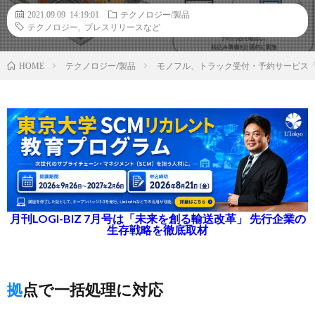
2021.09.09 14:19:01
テクノロジー/製品
テクノロジー
,
プレスリリースなど
テクノロジー/製品
モノフル、トラック受付・予約サービス
HOME
月刊LOGI-BIZ 7月号は「未来を創る輸送改革」 先行企業の
生存戦略を徹底取材
拠点で一括処理に対応