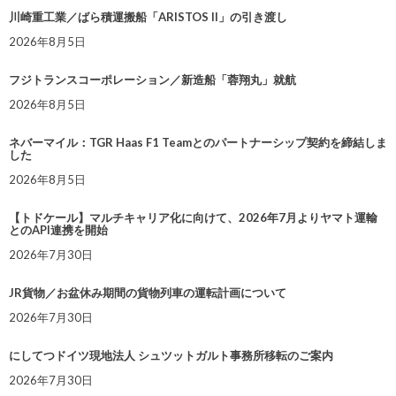
川崎重工業／ばら積運搬船「ARISTOS II」の引き渡し
2026年8月5日
フジトランスコーポレーション／新造船「蓉翔丸」就航
2026年8月5日
ネバーマイル：TGR Haas F1 Teamとのパートナーシップ契約を締結しま
した
2026年8月5日
【トドケール】マルチキャリア化に向けて、2026年7月よりヤマト運輸
とのAPI連携を開始
2026年7月30日
JR貨物／お盆休み期間の貨物列車の運転計画について
2026年7月30日
にしてつドイツ現地法人 シュツットガルト事務所移転のご案内
2026年7月30日