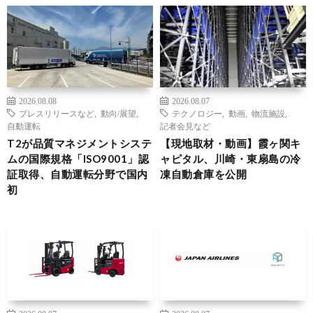
2026.08.08
2026.08.07
プレスリリースなど
,
動向/展望
,
テクノロジー
,
動画
,
物流施設
,
自動運転
記者会見など
T2が品質マネジメントシステ
【現地取材・動画】霞ヶ関キ
ムの国際規格「ISO9001」認
ャピタル、川崎・東扇島の冷
証取得、自動運転分野で国内
凍自動倉庫を公開
初