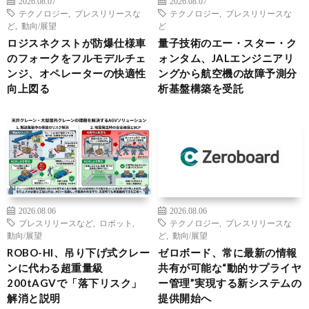
2026.08.07
2026.08.07
テクノロジー
,
プレスリリースな
テクノロジー
,
プレスリリースな
ど
,
動向/展望
ど
ロジスネクストが防爆仕様車
量子技術のエー・スター・ク
のフォークをフルモデルチェ
ォンタム、JALエンジニアリ
ンジ、オペレーターの快適性
ングから航空機の故障予測分
向上図る
析基盤構築を受託
2026.08.06
2026.08.06
プレスリリースなど
,
ロボット
,
テクノロジー
,
プレスリリースな
動向/展望
ど
,
動向/展望
ROBO-HI、吊り下げ式クレー
ゼロボード、常に最新の情報
ンに代わる超重量級
共有が可能な“動的サプライヤ
200tAGVで「落下リスク」
ー管理”実現する新システムの
解消と説明
提供開始へ