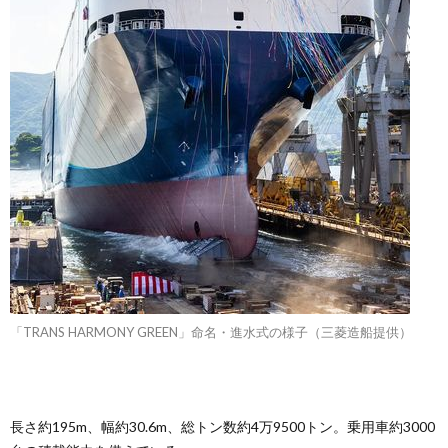
「TRANS HARMONY GREEN」命名・進水式の様子（三菱造船提供）
長さ約195m、幅約30.6m、総トン数約4万9500トン。乗用車約3000