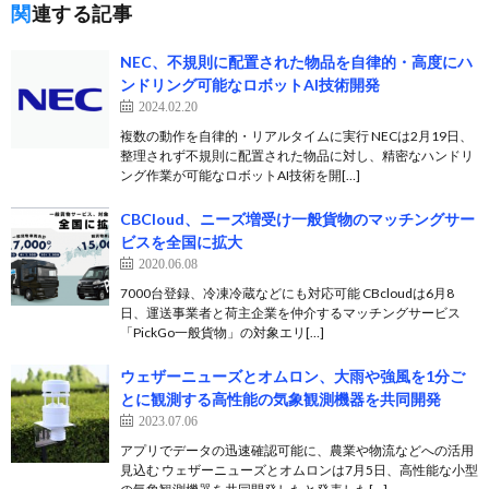
関連する記事
NEC、不規則に配置された物品を自律的・高度にハ
ンドリング可能なロボットAI技術開発
2024.02.20
複数の動作を自律的・リアルタイムに実行 NECは2月19日、
整理されず不規則に配置された物品に対し、精密なハンドリ
ング作業が可能なロボットAI技術を開[…]
CBCloud、ニーズ増受け一般貨物のマッチングサー
ビスを全国に拡大
2020.06.08
7000台登録、冷凍冷蔵などにも対応可能 CBcloudは6月8
日、運送事業者と荷主企業を仲介するマッチングサービス
「PickGo一般貨物」の対象エリ[…]
ウェザーニューズとオムロン、大雨や強風を1分ご
とに観測する高性能の気象観測機器を共同開発
2023.07.06
アプリでデータの迅速確認可能に、農業や物流などへの活用
見込む ウェザーニューズとオムロンは7月5日、高性能な小型