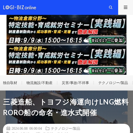
独自取材
物流施設/不動産
災害/事故/不祥事
テクノロジー/製品
三菱造船、トヨフジ海運向けLNG燃料
RORO船の命名・進水式開催
2024.06.08 06:00:04
テクノロジー/製品