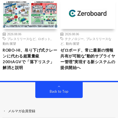
2026.08.06
2026.08.06
プレスリリースなど
,
ロボット
,
テクノロジー
,
プレスリリースな
動向/展望
ど
,
動向/展望
ROBO-HI、吊り下げ式クレー
ゼロボード、常に最新の情報
ンに代わる超重量級
共有が可能な“動的サプライヤ
200tAGVで「落下リスク」
ー管理”実現する新システムの
解消と説明
提供開始へ
Back to Top
メルマガ会員登録