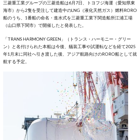
三菱重工業グループの三菱造船は6月7日、トヨフジ海運（愛知県東
海市）から2隻を受注して建造中のLNG（液化天然ガス）燃料RORO
船のうち、1番船の命名・進水式を三菱重工業下関造船所江浦工場
（山口県下関市）で開催したと発表した。
「TRANS HARMONY GREEN」（トランス・ハーモニー・グリー
ン）と名付けられた本船は今後、艤装工事や試運転などを経て2025
年1月末に同社へ引き渡した後、アジア航路向けのRORO船として就
航する予定。