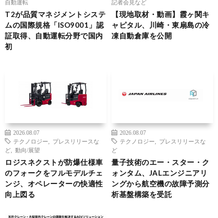
自動運転
記者会見など
T2が品質マネジメントシステ
【現地取材・動画】霞ヶ関キ
ムの国際規格「ISO9001」認
ャピタル、川崎・東扇島の冷
証取得、自動運転分野で国内
凍自動倉庫を公開
初
2026.08.07
2026.08.07
テクノロジー
,
プレスリリースな
テクノロジー
,
プレスリリースな
ど
,
動向/展望
ど
ロジスネクストが防爆仕様車
量子技術のエー・スター・ク
のフォークをフルモデルチェ
ォンタム、JALエンジニアリ
ンジ、オペレーターの快適性
ングから航空機の故障予測分
向上図る
析基盤構築を受託