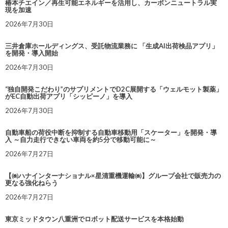
椿本チエイン／再生可能エネルギーを活用し、カーボンニュートラル実
現を加速
2026年7月30日
三井倉庫ホールディングス、受託物流業務に 「生成AI出荷検品アプリ」
を開発・導入開始
2026年7月30日
“独自開発こだわり”のサプリメントでD2C展開する「ウェルモット製薬」
がEC自動出荷アプリ「シッピーノ」を導入
2026年7月30日
自動車船の荷役中断を抑制する自動車移動用「スケーター」を開発・導
入 ～自力走行できない車両を約5分で移動可能に～
2026年7月27日
【㈱ハナインターナショナル×星清重機運輸㈱】グループ会社で販売力の
更なる強化ねらう
2026年7月27日
東京ミッドタウン八重洲でロボット配送サービスを本格始動