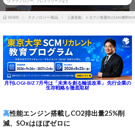
テクノロジー
,
プレスリリースなど
テクノロジー/製品
三菱造船、トヨフジ海運向けLNG燃料RO
HOME
月刊LOGI-BIZ 7月号は「未来を創る輸送改革」 先行企業の
生存戦略を徹底取材
高性能エンジン搭載しCO2排出量25%削
減、SOxはほぼゼロに