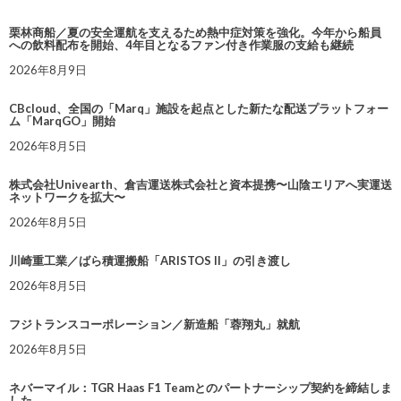
栗林商船／夏の安全運航を支えるため熱中症対策を強化。今年から船員
への飲料配布を開始、4年目となるファン付き作業服の支給も継続
2026年8月9日
CBcloud、全国の「Marq」施設を起点とした新たな配送プラットフォー
ム「MarqGO」開始
2026年8月5日
株式会社Univearth、倉吉運送株式会社と資本提携〜山陰エリアへ実運送
ネットワークを拡大〜
2026年8月5日
川崎重工業／ばら積運搬船「ARISTOS II」の引き渡し
2026年8月5日
フジトランスコーポレーション／新造船「蓉翔丸」就航
2026年8月5日
ネバーマイル：TGR Haas F1 Teamとのパートナーシップ契約を締結しま
した