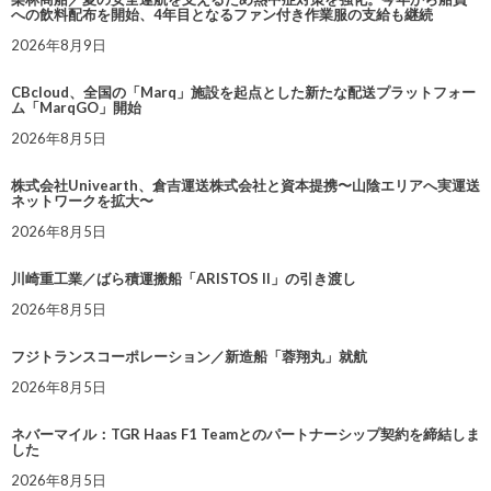
への飲料配布を開始、4年目となるファン付き作業服の支給も継続
2026年8月9日
CBcloud、全国の「Marq」施設を起点とした新たな配送プラットフォー
ム「MarqGO」開始
2026年8月5日
株式会社Univearth、倉吉運送株式会社と資本提携〜山陰エリアへ実運送
ネットワークを拡大〜
2026年8月5日
川崎重工業／ばら積運搬船「ARISTOS II」の引き渡し
2026年8月5日
フジトランスコーポレーション／新造船「蓉翔丸」就航
2026年8月5日
ネバーマイル：TGR Haas F1 Teamとのパートナーシップ契約を締結しま
した
2026年8月5日