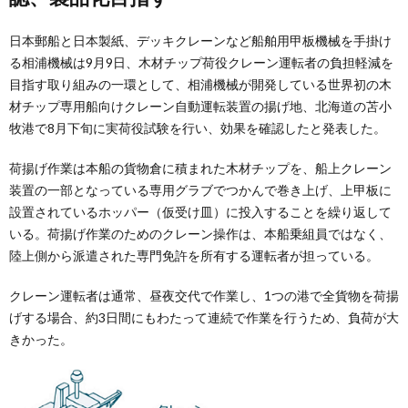
日本郵船と日本製紙、デッキクレーンなど船舶用甲板機械を手掛け
る相浦機械は9月9日、木材チップ荷役クレーン運転者の負担軽減を
目指す取り組みの一環として、相浦機械が開発している世界初の木
材チップ専用船向けクレーン自動運転装置の揚げ地、北海道の苫小
牧港で8月下旬に実荷役試験を行い、効果を確認したと発表した。
荷揚げ作業は本船の貨物倉に積まれた木材チップを、船上クレーン
装置の一部となっている専用グラブでつかんで巻き上げ、上甲板に
設置されているホッパー（仮受け皿）に投入することを繰り返して
いる。荷揚げ作業のためのクレーン操作は、本船乗組員ではなく、
陸上側から派遣された専門免許を所有する運転者が担っている。
クレーン運転者は通常、昼夜交代で作業し、1つの港で全貨物を荷揚
げする場合、約3日間にもわたって連続で作業を行うため、負荷が大
きかった。