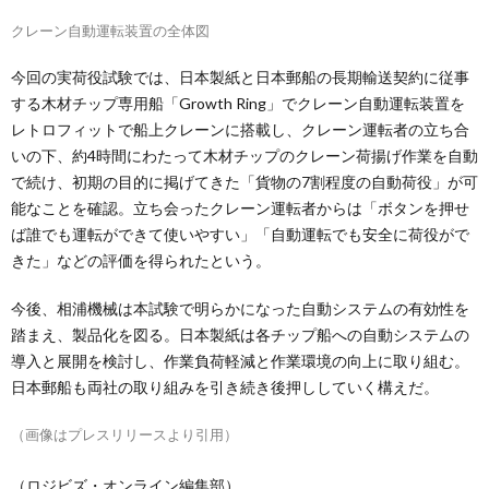
クレーン自動運転装置の全体図
今回の実荷役試験では、日本製紙と日本郵船の長期輸送契約に従事
する木材チップ専用船「Growth Ring」でクレーン自動運転装置を
レトロフィットで船上クレーンに搭載し、クレーン運転者の立ち合
いの下、約4時間にわたって木材チップのクレーン荷揚げ作業を自動
で続け、初期の目的に掲げてきた「貨物の7割程度の自動荷役」が可
能なことを確認。立ち会ったクレーン運転者からは「ボタンを押せ
ば誰でも運転ができて使いやすい」「自動運転でも安全に荷役がで
きた」などの評価を得られたという。
今後、相浦機械は本試験で明らかになった自動システムの有効性を
踏まえ、製品化を図る。日本製紙は各チップ船への自動システムの
導入と展開を検討し、作業負荷軽減と作業環境の向上に取り組む。
日本郵船も両社の取り組みを引き続き後押ししていく構えだ。
（画像はプレスリリースより引用）
（ロジビズ・オンライン編集部）