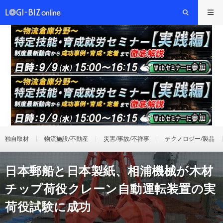
独自取材
物流施設/不動産
災害/事故/不祥事
テクノロジー/製品
日本郵船と日本製紙、相浦機械が木材
チップ荷役クレーン自動運転装置の実
荷役試験に成功