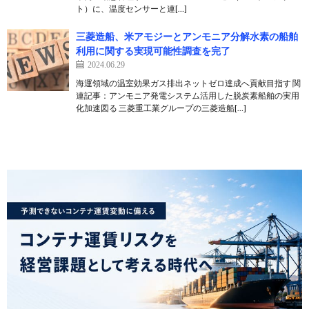
ト）に、温度センサーと連[…]
三菱造船、米アモジーとアンモニア分解水素の船舶
利用に関する実現可能性調査を完了
2024.06.29
海運領域の温室効果ガス排出ネットゼロ達成へ貢献目指す 関
連記事：アンモニア発電システム活用した脱炭素船舶の実用
化加速図る 三菱重工業グループの三菱造船[…]