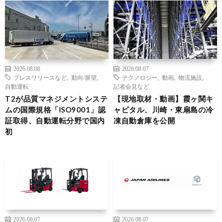
2026.08.08
2026.08.07
プレスリリースなど
,
動向/展望
,
テクノロジー
,
動画
,
物流施設
,
自動運転
記者会見など
T2が品質マネジメントシステ
【現地取材・動画】霞ヶ関キ
ムの国際規格「ISO9001」認
ャピタル、川崎・東扇島の冷
証取得、自動運転分野で国内
凍自動倉庫を公開
初
2026.08.07
2026.08.07