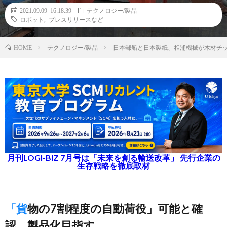
2021.09.09 16:18:39
テクノロジー/製品
ロボット
,
プレスリリースなど
テクノロジー/製品
日本郵船と日本製紙、相浦機械が木材チ
HOME
月刊LOGI-BIZ 7月号は「未来を創る輸送改革」 先行企業の
生存戦略を徹底取材
「貨物の7割程度の自動荷役」可能と確
認、製品化目指す