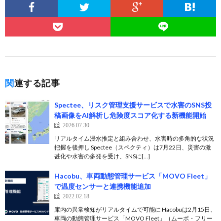
関連する記事
Spectee、リスク管理支援サービスで水害のSNS投
稿画像をAI解析し危険度スコア化する新機能開始
2026.07.30
リアルタイム浸水推定と組み合わせ、水害時の多角的な状況
把握を後押し Spectee（スペクティ）は7月22日、災害の激
甚化や水害の多発を受け、SNSに[…]
Hacobu、車両動態管理サービス「MOVO Fleet」
で温度センサーと連携機能追加
2022.02.18
庫内の異常検知がリアルタイムで可能に Hacobuは2月15日、
車両の動態管理サービス「MOVO Fleet」（ムーボ・フリー