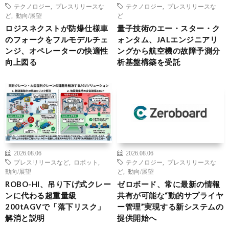
テクノロジー
,
プレスリリースな
テクノロジー
,
プレスリリースな
ど
,
動向/展望
ど
ロジスネクストが防爆仕様車
量子技術のエー・スター・ク
のフォークをフルモデルチェ
ォンタム、JALエンジニアリ
ンジ、オペレーターの快適性
ングから航空機の故障予測分
向上図る
析基盤構築を受託
2026.08.06
2026.08.06
プレスリリースなど
,
ロボット
,
テクノロジー
,
プレスリリースな
動向/展望
ど
,
動向/展望
ROBO-HI、吊り下げ式クレー
ゼロボード、常に最新の情報
ンに代わる超重量級
共有が可能な“動的サプライヤ
200tAGVで「落下リスク」
ー管理”実現する新システムの
解消と説明
提供開始へ