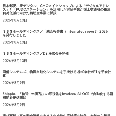
日本郵便、JPデジタル、GMOメイクショップによる「デジタルアドレ
ス」と「PUDOステーション」を活用した実証事業が国土交通省の物流
負荷低減に向けた補助金事業に採択
2026年8月10日
ＳＢＳホールディングス／「統合報告書（Integrated report）2026」
を発行しました
2026年8月10日
ＳＢＳホールディングス／DEI座談会を開催
2026年8月10日
両備システムズ、物流自動化システムを手掛ける 株式会社APTを子会社
化
2026年8月9日
Shippio、「輸送中の商品」の可視化をInvoiceのAI-OCRで自動化する新
機能を提供開始
2026年8月9日
栗林商船／夏の安全運航を支えるため熱中症対策を強化。今年から船員