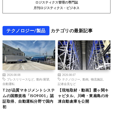
ロジスティクス管理の専門誌
月刊ロジスティクス・ビジネス
テクノロジー/製品
カテゴリの最新記事
2026.08.08
2026.08.07
プレスリリースなど
,
動向/展望
,
テクノロジー
,
動画
,
物流施設
,
自動運転
記者会見など
T2が品質マネジメントシステ
【現地取材・動画】霞ヶ関キ
ムの国際規格「ISO9001」認
ャピタル、川崎・東扇島の冷
証取得、自動運転分野で国内
凍自動倉庫を公開
初