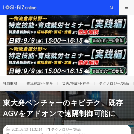
独自取材
物流施設/不動産
災害/事故/不祥事
テクノロジー/製品
東大発ベンチャーのキビテク、既存
AGVをアドオンで遠隔制御可能に
2021.09.13 11:32:14
テクノロジー/製品