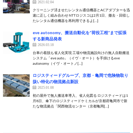
2021.02.04
クリーニング済ませたレンタル通信機器とACアダプターを迅
速に正しく組み合わせ NTTロジスコは2月1日、撤去・回収し
たレンタル通信機器を再利用できるよ[…]
eve autonomy、搬送自動化を“荷役工程”まで拡張
する新商品発表
2026.03.18
台車の着脱も省人化実現 工場や物流施設向けの無人自動搬送
システム「eve auto」（イヴ・オート）を手掛けるeve
autonomy（イヴ・オートノ[…]
ロジスティードグループ、京都・亀岡で危険物取り
扱い特化の物流拠点新設
2025.01.08
初の屋外で無人搬送車導入、省人化図る ロジスティードは1
月8日、傘下のロジスティードケミカルが京都府亀岡市で新
たな物流拠点「関西物流センター（京都亀岡[…]