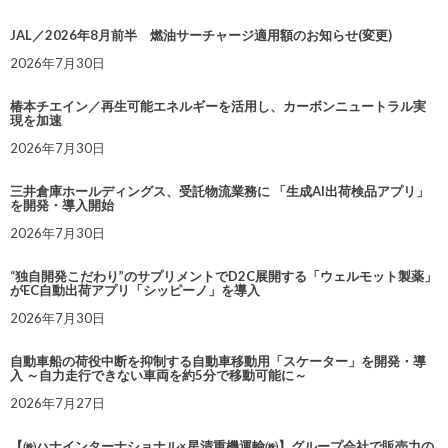
JAL／2026年8月前半 燃油サーチャージ適用額のお知らせ(変更)
2026年7月30日
椿本チエイン／再生可能エネルギーを活用し、カーボンニュートラル実
現を加速
2026年7月30日
三井倉庫ホールディングス、受託物流業務に 「生成AI出荷検品アプリ」
を開発・導入開始
2026年7月30日
“独自開発こだわり”のサプリメントでD2C展開する「ウェルモット製薬」
がEC自動出荷アプリ「シッピーノ」を導入
2026年7月30日
自動車船の荷役中断を抑制する自動車移動用「スケーター」を開発・導
入 ～自力走行できない車両を約5分で移動可能に～
2026年7月27日
【㈱ハナインターナショナル×星清重機運輸㈱】グループ会社で販売力の