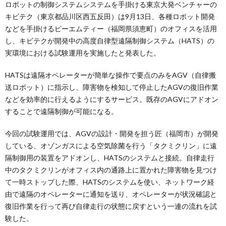
ロボットの制御システムシステムを手掛ける東京大発ベンチャーの
キビテク（東京都品川区西五反田）は9月13日、各種ロボット開発
などを手掛けるピーエムティー（福岡県須恵町）のオフィスを活用
し、キビテクが開発中の高度自律型遠隔制御システム（HATS）の
実環境における試験運用を実施したと発表した。
HATSは遠隔オペレーターが簡単な操作で要点のみをAGV（自律搬
送ロボット）に指示し、障害物を検知して停止したAGVの復旧作業
などを効率的に行えるようにするサービス。既存のAGVにアドオン
することで遠隔制御が可能になる。
今回の試験運用では、AGVの設計・開発を担う匠（福岡市）が開発
している、オゾンガスによる空気除菌を行う「タクミクリン」に遠
隔制御用の装置をアドオンし、HATSのシステムと接続。自律走行
中のタクミクリンがオフィス内の通路上に置かれた障害物を見つけ
て一時ストップした際、HATSのシステムを使い、ネットワーク経
由で遠隔のオペレーターに通知を送り、オペレーターが状況確認と
復旧作業を行って再び自律走行の状態に戻すという一連の流れを試
験した。