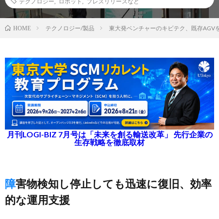
テクノロジー
,
ロボット
,
プレスリリースなど
テクノロジー/製品
東大発ベンチャーのキビテク、既存AGV
HOME
月刊LOGI-BIZ 7月号は「未来を創る輸送改革」 先行企業の
生存戦略を徹底取材
障害物検知し停止しても迅速に復旧、効率
的な運用支援