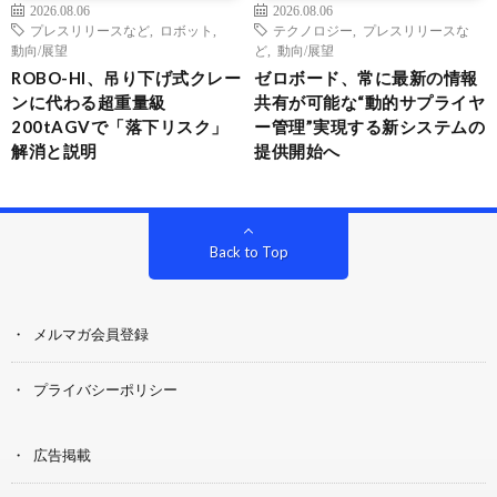
2026.08.06
2026.08.06
プレスリリースなど
,
ロボット
,
テクノロジー
,
プレスリリースな
動向/展望
ど
,
動向/展望
ROBO-HI、吊り下げ式クレー
ゼロボード、常に最新の情報
ンに代わる超重量級
共有が可能な“動的サプライヤ
200tAGVで「落下リスク」
ー管理”実現する新システムの
解消と説明
提供開始へ
Back to Top
メルマガ会員登録
プライバシーポリシー
広告掲載