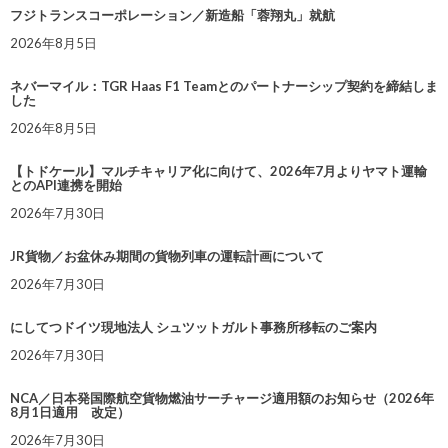
フジトランスコーポレーション／新造船「蓉翔丸」就航
2026年8月5日
ネバーマイル：TGR Haas F1 Teamとのパートナーシップ契約を締結しま
した
2026年8月5日
【トドケール】マルチキャリア化に向けて、2026年7月よりヤマト運輸
とのAPI連携を開始
2026年7月30日
JR貨物／お盆休み期間の貨物列車の運転計画について
2026年7月30日
にしてつドイツ現地法人 シュツットガルト事務所移転のご案内
2026年7月30日
NCA／日本発国際航空貨物燃油サーチャージ適用額のお知らせ（2026年
8月1日適用 改定）
2026年7月30日