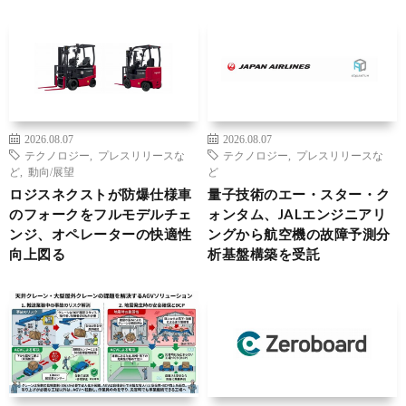
2026.08.07
2026.08.07
テクノロジー
,
プレスリリースな
テクノロジー
,
プレスリリースな
ど
,
動向/展望
ど
ロジスネクストが防爆仕様車
量子技術のエー・スター・ク
のフォークをフルモデルチェ
ォンタム、JALエンジニアリ
ンジ、オペレーターの快適性
ングから航空機の故障予測分
向上図る
析基盤構築を受託