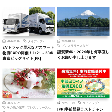
2026.01.09
タイアップ2
2026.01.01
プレスリリースなど
EVトラック展示などスマート
謹賀新年・2026年も何卒宜し
物流EXPO開催！1/21～23＠
くお願い申し上げます
東京ビッグサイト[PR]
2025.12.25
2025.10.06
タイアップ2
その他の記事
,
プレスリリースな
[PR]事前登録ラストチャン
ど