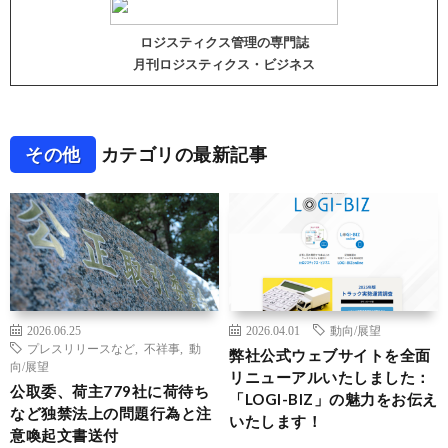
ロジスティクス管理の専門誌
月刊ロジスティクス・ビジネス
その他
カテゴリの最新記事
2026.06.25
2026.04.01
動向/展望
プレスリリースなど
,
不祥事
,
動
弊社公式ウェブサイトを全面
向/展望
リニューアルいたしました：
公取委、荷主779社に荷待ち
「LOGI-BIZ」の魅力をお伝え
など独禁法上の問題行為と注
いたします！
意喚起文書送付