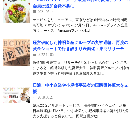
会員は追加会費不要に
2021.07.14
サービルをリニューアル、東京などは1時間単位の時間指定
も可能 アマゾンジャパンは7月14日、Amazonプライム会員
向けサービス「Amazonフレッシ[…]
経営破綻した神明畜産グループの丸神運輸、再度の
資金ショートで行き詰まり表面化：東商リサーチ
2022.10.05
負債5億円 東京商工リサーチが10月4日明らかにしたところ
によると、経営破綻した畜産大手、神明畜産グループで貨物
運送事業を担う丸神運輸（東京都東久留米[…]
日通、中小企業や小規模事業者の国際販路拡大を支
援
2019.05.27
越境ECなどサポートサービス「海外展開ハイウェイ」活用
日本通運は5月27日、中小企業や小規模事業者の海外販路拡
大を支援すると発表した。 民間企業が連[…]