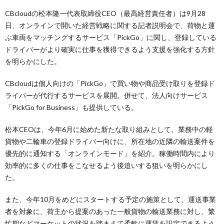
CBcloudの松本隆一代表取締役CEO（最高経営責任者）は9月28
日、オンラインで開いた経営戦略に関する記者説明会で、荷物と運
ぶ車両をマッチングするサービス「PickGo」に関し、登録している
ドライバーがより確実に仕事を獲得できるよう支援を強化する方針
を明らかにした。
CBcloudは個人向けの「PickGo」で買い物や商品受け取りを登録ド
ライバーが代行するサービスを展開。併せて、法人向けサービス
「PickGo for Business」も提供している。
松本CEOは、今年6月に始めた新たな取り組みとして、業務中の軽
貨物や二輪車の登録ドライバー向けに、所在地の近隣の輸送案件を
優先的に通知する「オンラインモード」を紹介。稼働時間内により
効率的に多くの仕事をこなせるよう後追いする狙いを明らかにし
た。
また、今年10月をめどにスタートする予定の施策として、運送事業
者を対象に、荷主から提案のあった一般貨物の輸送業務に対し、繁
忙期などマーケットの状況を踏まえて柔軟に運賃を設定できるよう