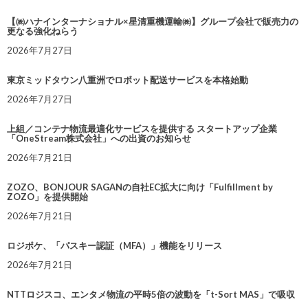
【㈱ハナインターナショナル×星清重機運輸㈱】グループ会社で販売力の
更なる強化ねらう
2026年7月27日
東京ミッドタウン八重洲でロボット配送サービスを本格始動
2026年7月27日
上組／コンテナ物流最適化サービスを提供する スタートアップ企業
「OneStream株式会社」への出資のお知らせ
2026年7月21日
ZOZO、BONJOUR SAGANの自社EC拡大に向け「Fulfillment by
ZOZO」を提供開始
2026年7月21日
ロジポケ、「パスキー認証（MFA）」機能をリリース
2026年7月21日
NTTロジスコ、エンタメ物流の平時5倍の波動を「t-Sort MAS」で吸収