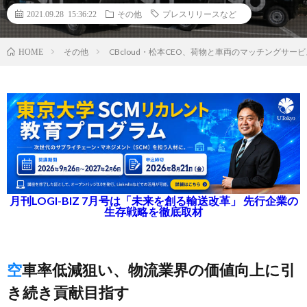
2021.09.28 15:36:22
その他
プレスリリースなど
その他
CBcloud・松本CEO、荷物と車両のマッチングサ
HOME
月刊LOGI-BIZ 7月号は「未来を創る輸送改革」 先行企業の
生存戦略を徹底取材
空車率低減狙い、物流業界の価値向上に引
き続き貢献目指す