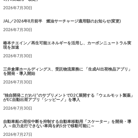
2026年7月30日
JAL／2026年8月前半 燃油サーチャージ適用額のお知らせ(変更)
2026年7月30日
椿本チエイン／再生可能エネルギーを活用し、カーボンニュートラル実
現を加速
2026年7月30日
三井倉庫ホールディングス、受託物流業務に 「生成AI出荷検品アプリ」
を開発・導入開始
2026年7月30日
“独自開発こだわり”のサプリメントでD2C展開する「ウェルモット製薬」
がEC自動出荷アプリ「シッピーノ」を導入
2026年7月30日
自動車船の荷役中断を抑制する自動車移動用「スケーター」を開発・導
入 ～自力走行できない車両を約5分で移動可能に～
2026年7月27日