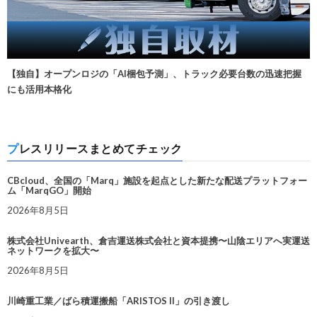
【独自】オープンロジの「AI梱包予測」、トラック必要台数の迅速把握
にも活用本格化
プレスリリースまとめてチェック
CBcloud、全国の「Marq」施設を起点とした新たな配送プラットフォー
ム「MarqGO」開始
2026年8月5日
株式会社Univearth、倉吉運送株式会社と資本提携〜山陰エリアへ実運送
ネットワークを拡大〜
2026年8月5日
川崎重工業／ばら積運搬船「ARISTOS II」の引き渡し