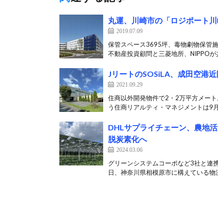
丸運、川崎市の「ロジポート川
2019.07.09
保管スペース3695坪、毒物劇物保管
不動産投資顧問と三菱地所、NIPPOが共
JリートのSOSiLA、成田空港
2021.09.29
住商以外開発物件で2・2万平方メートル
う住商リアルティ・マネジメントは9月2
DHLサプライチェーン、農地
脱炭素化へ
2024.03.06
グリーンシステムコーポなど3社と連携、
日、神奈川県相模原市に構えている物流