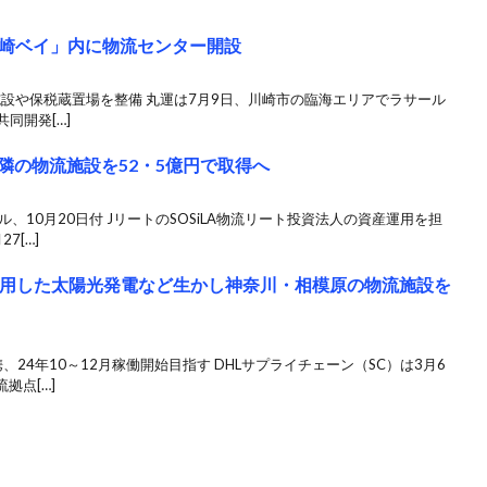
崎ベイ」内に物流センター開設
施設や保税蔵置場を整備 丸運は7月9日、川崎市の臨海エリアでラサール
同開発[…]
近隣の物流施設を52・5億円で取得へ
、10月20日付 JリートのSOSiLA物流リート投資法人の資産運用を担
7[…]
活用した太陽光発電など生かし神奈川・相模原の物流施設を
24年10～12月稼働開始目指す DHLサプライチェーン（SC）は3月6
拠点[…]