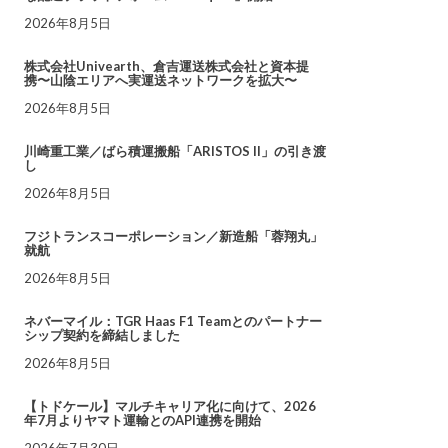
2026年8月5日
株式会社Univearth、倉吉運送株式会社と資本提
携〜山陰エリアへ実運送ネットワークを拡大〜
2026年8月5日
川崎重工業／ばら積運搬船「ARISTOS II」の引き渡
し
2026年8月5日
フジトランスコーポレーション／新造船「蓉翔丸」
就航
2026年8月5日
ネバーマイル：TGR Haas F1 Teamとのパートナー
シップ契約を締結しました
2026年8月5日
【トドケール】マルチキャリア化に向けて、2026
年7月よりヤマト運輸とのAPI連携を開始
2026年7月30日