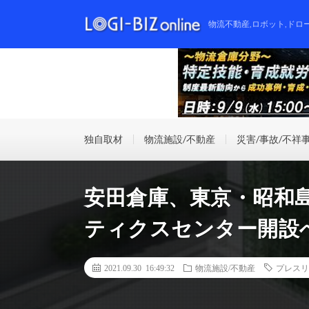
物流不動産,ロボット,ドロ
独自取材
物流施設/不動産
災害/事故/不祥
安田倉庫、東京・昭和
ティクスセンター開設
2021.09.30 16:49:32
物流施設/不動産
プレスリ