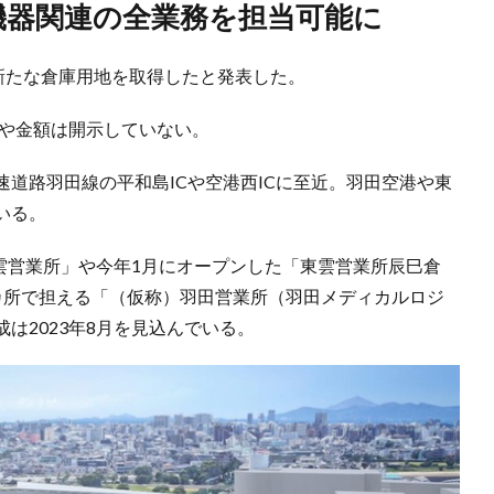
療機器関連の全業務を担当可能に
新たな倉庫用地を取得したと発表した。
手や金額は開示していない。
道路羽田線の平和島ICや空港西ICに至近。羽田空港や東
いる。
東雲営業所」や今年1月にオープンした「東雲営業所辰巳倉
カ所で担える「（仮称）羽田営業所（羽田メディカルロジ
は2023年8月を見込んでいる。