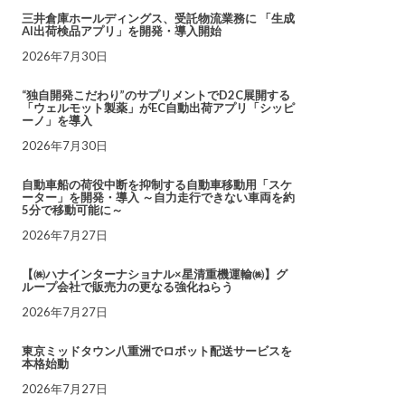
三井倉庫ホールディングス、受託物流業務に 「生成
AI出荷検品アプリ」を開発・導入開始
2026年7月30日
“独自開発こだわり”のサプリメントでD2C展開する
「ウェルモット製薬」がEC自動出荷アプリ「シッピ
ーノ」を導入
2026年7月30日
自動車船の荷役中断を抑制する自動車移動用「スケ
ーター」を開発・導入 ～自力走行できない車両を約
5分で移動可能に～
2026年7月27日
【㈱ハナインターナショナル×星清重機運輸㈱】グ
ループ会社で販売力の更なる強化ねらう
2026年7月27日
東京ミッドタウン八重洲でロボット配送サービスを
本格始動
2026年7月27日