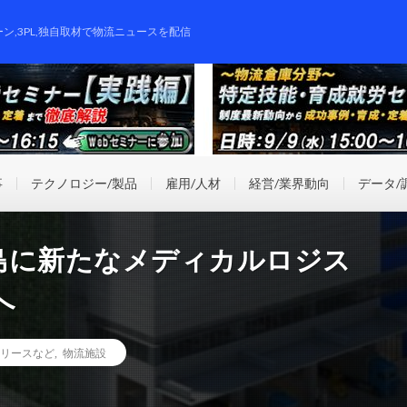
ーン,3PL,独自取材で物流ニュースを配信
事
テクノロジー/製品
雇用/人材
経営/業界動向
データ/
島に新たなメディカルロジス
へ
リースなど
,
物流施設