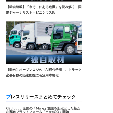
【独自連載】「今そこにある危機」を読み解く 国
際ジャーナリスト・ビニシウス氏
【独自】オープンロジの「AI梱包予測」、トラック
必要台数の迅速把握にも活用本格化
プレスリリースまとめてチェック
CBcloud、全国の「Marq」施設を起点とした新た
な配送プラットフォーム「MarqGO」開始