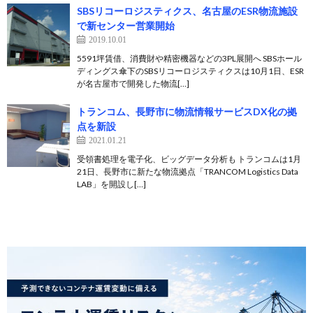
SBSリコーロジスティクス、名古屋のESR物流施設
で新センター営業開始
2019.10.01
5591坪賃借、消費財や精密機器などの3PL展開へ SBSホール
ディングス傘下のSBSリコーロジスティクスは10月1日、ESR
が名古屋市で開発した物流[…]
トランコム、長野市に物流情報サービスDX化の拠
点を新設
2021.01.21
受領書処理を電子化、ビッグデータ分析も トランコムは1月
21日、長野市に新たな物流拠点「TRANCOM Logistics Data
LAB」を開設し[…]