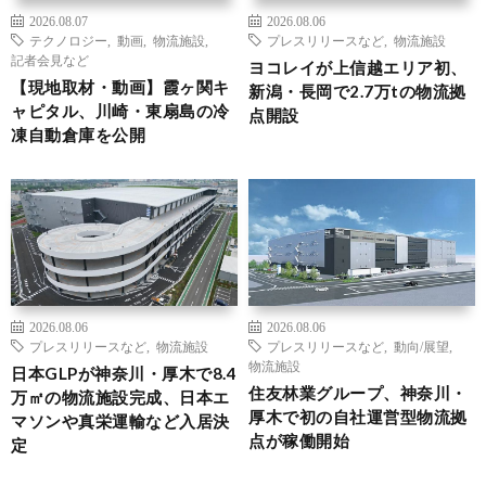
2026.08.07
2026.08.06
テクノロジー
,
動画
,
物流施設
,
プレスリリースなど
,
物流施設
記者会見など
ヨコレイが上信越エリア初、
【現地取材・動画】霞ヶ関キ
新潟・長岡で2.7万tの物流拠
ャピタル、川崎・東扇島の冷
点開設
凍自動倉庫を公開
2026.08.06
2026.08.06
プレスリリースなど
,
物流施設
プレスリリースなど
,
動向/展望
,
物流施設
日本GLPが神奈川・厚木で8.4
住友林業グループ、神奈川・
万㎡の物流施設完成、日本エ
厚木で初の自社運営型物流拠
マソンや真栄運輸など入居決
点が稼働開始
定