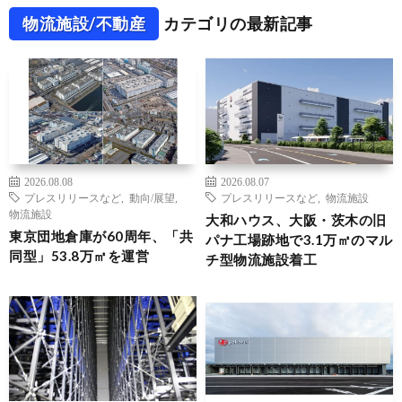
物流施設/不動産
カテゴリの最新記事
2026.08.08
2026.08.07
プレスリリースなど
,
動向/展望
,
プレスリリースなど
,
物流施設
物流施設
大和ハウス、大阪・茨木の旧
東京団地倉庫が60周年、「共
パナ工場跡地で3.1万㎡のマル
同型」53.8万㎡を運営
チ型物流施設着工