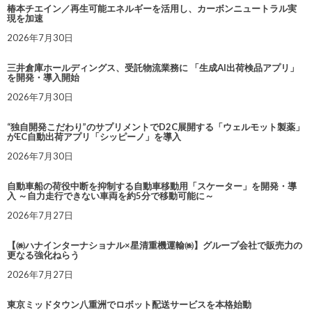
椿本チエイン／再生可能エネルギーを活用し、カーボンニュートラル実
現を加速
2026年7月30日
三井倉庫ホールディングス、受託物流業務に 「生成AI出荷検品アプリ」
を開発・導入開始
2026年7月30日
“独自開発こだわり”のサプリメントでD2C展開する「ウェルモット製薬」
がEC自動出荷アプリ「シッピーノ」を導入
2026年7月30日
自動車船の荷役中断を抑制する自動車移動用「スケーター」を開発・導
入 ～自力走行できない車両を約5分で移動可能に～
2026年7月27日
【㈱ハナインターナショナル×星清重機運輸㈱】グループ会社で販売力の
更なる強化ねらう
2026年7月27日
東京ミッドタウン八重洲でロボット配送サービスを本格始動