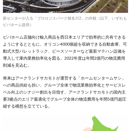
新センターが入る「プロロジスパーク猪名川2」の外観（以下、いずれも
ビバホーム提供）
ビバホーム店舗向け輸入商品を西日本エリアで効率的に共有できる
ようにするとともに、オリコン4000個超を収納できる自動倉庫、可
動式大型パレットラック、ピースソーターなど最新マテハン設備を
導入して庫内業務効率化を図る。2022年度は年間2億円の物流費用
削減を見込む。
将来はアークランドサカモトが運営する「ホームセンタームサシ」
への商品供給も担い、グループ全体で物流業務効率化とサービスレ
ベル向上のシナジー創出を目指す。アークランドサカモトの国内主
要3拠点のエリア最適化でグループ全体の物流費用を年間5億円超圧
縮する構想を立てている。