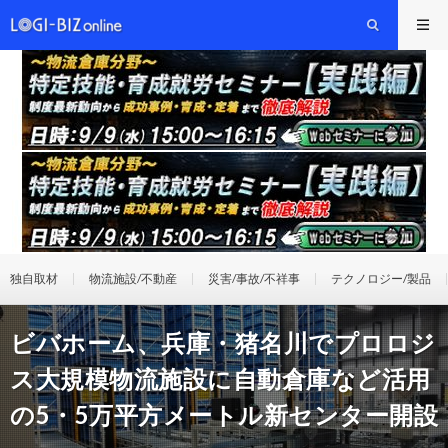
独自取材
物流施設/不動産
災害/事故/不祥事
テクノロジー/製品
ビバホーム、兵庫・猪名川でプロロジ
ス大規模物流施設に自動倉庫など活用
の5・5万平方メートル新センター開設