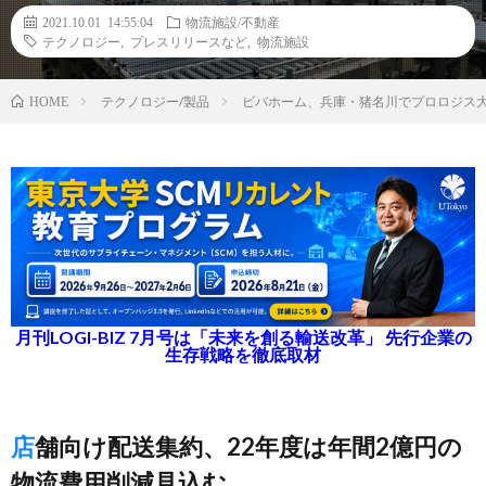
2021.10.01 14:55:04
物流施設/不動産
テクノロジー
,
プレスリリースなど
,
物流施設
テクノロジー/製品
ビバホーム、兵庫・猪名川でプロロジス大
HOME
月刊LOGI-BIZ 7月号は「未来を創る輸送改革」 先行企業の
生存戦略を徹底取材
店舗向け配送集約、22年度は年間2億円の
物流費用削減見込む