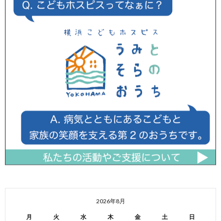
2026年8月
月
火
水
木
金
土
日