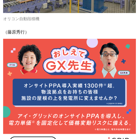
オリコン自動段積機
（藤原秀行）