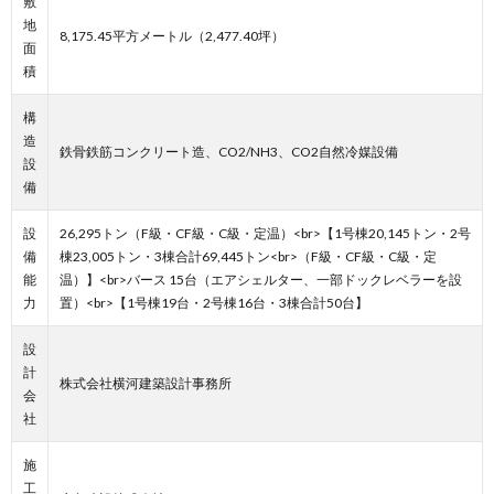
敷
地
8,175.45平方メートル（2,477.40坪）
面
積
構
造
鉄骨鉄筋コンクリート造、CO2/NH3、CO2自然冷媒設備
設
備
設
26,295トン（F級・CF級・C級・定温）<br>【1号棟20,145トン・2号
備
棟23,005トン・3棟合計69,445トン<br>（F級・CF級・C級・定
能
温）】<br>バース 15台（エアシェルター、一部ドックレベラーを設
力
置）<br>【1号棟19台・2号棟16台・3棟合計50台】
設
計
株式会社横河建築設計事務所
会
社
施
工