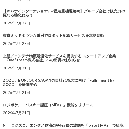
【㈱ハナインターナショナル×星清重機運輸㈱】グループ会社で販売力の
更なる強化ねらう
2026年7月27日
東京ミッドタウン八重洲でロボット配送サービスを本格始動
2026年7月27日
上組／コンテナ物流最適化サービスを提供する スタートアップ企業
「OneStream株式会社」への出資のお知らせ
2026年7月21日
ZOZO、BONJOUR SAGANの自社EC拡大に向け「Fulfillment by
ZOZO」を提供開始
2026年7月21日
ロジポケ、「パスキー認証（MFA）」機能をリリース
2026年7月21日
NTTロジスコ、エンタメ物流の平時5倍の波動を「t-Sort MAS」で吸収