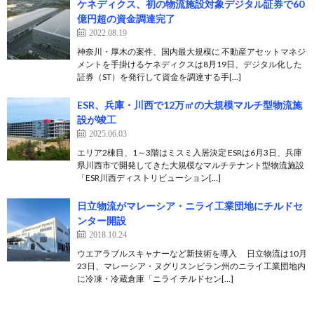
ケネディクス、初の物流施設対象デジタル証券で60
億円超の資金調達完了
2022.08.19
神奈川・厚木の案件、国内最大規模に 不動産アセットマネジ
メントを手掛けるケネディクスは8月19日、デジタル化した
証券（ST）を発行して資金を調達する手[…]
ESR、兵庫・川西で12万㎡の大規模マルチ型物流施
設が竣工
2025.06.03
エリア2棟目、1～3階はミスミ入居決定 ESRは6月3日、兵庫
県川西市で開発してきた大規模なマルチテナント型物流施設
「ESR川西ディストリビューション[…]
日立物流がマレーシア・ニライ工業団地にチルドセ
ンター開設
2018.10.24
ウエアラブルスキャナーなど新技術を導入 日立物流は10月
23日、マレーシア・ヌグリスンビラン州のニライ工業団地内
に冷凍・冷蔵倉庫「ニライ チルドセン[…]