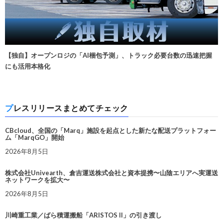
【独自】オープンロジの「AI梱包予測」、トラック必要台数の迅速把握
にも活用本格化
プレスリリースまとめてチェック
CBcloud、全国の「Marq」施設を起点とした新たな配送プラットフォー
ム「MarqGO」開始
2026年8月5日
株式会社Univearth、倉吉運送株式会社と資本提携〜山陰エリアへ実運送
ネットワークを拡大〜
2026年8月5日
川崎重工業／ばら積運搬船「ARISTOS II」の引き渡し