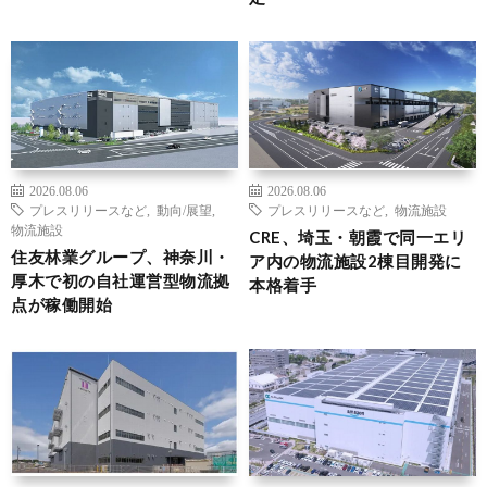
2026.08.06
2026.08.06
プレスリリースなど
,
動向/展望
,
プレスリリースなど
,
物流施設
物流施設
CRE、埼玉・朝霞で同一エリ
住友林業グループ、神奈川・
ア内の物流施設2棟目開発に
厚木で初の自社運営型物流拠
本格着手
点が稼働開始