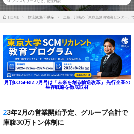
プレスリリースなど
,
物流施設
物流施設/不動産
二葉、川崎の「東扇島冷凍物流センター」で
HOME
月刊LOGI-BIZ 7月号は「未来を創る輸送改革」 先行企業の
生存戦略を徹底取材
23年2月の営業開始予定、グループ合計で
庫腹30万トン体制に