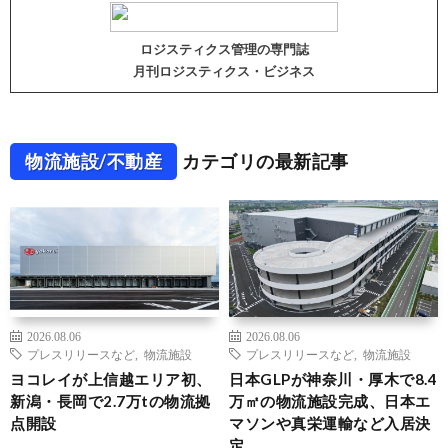
ロジスティクス管理の専門誌
月刊ロジスティクス・ビジネス
物流施設/不動産
カテゴリの最新記事
2026.08.06
2026.08.06
プレスリリースなど
,
物流施設
プレスリリースなど
,
物流施設
ヨコレイが上信越エリア初、
日本GLPが神奈川・厚木で8.4
新潟・長岡で2.7万tの物流拠
万㎡の物流施設完成、日本エ
点開設
マソンや真栄運輸など入居決
定