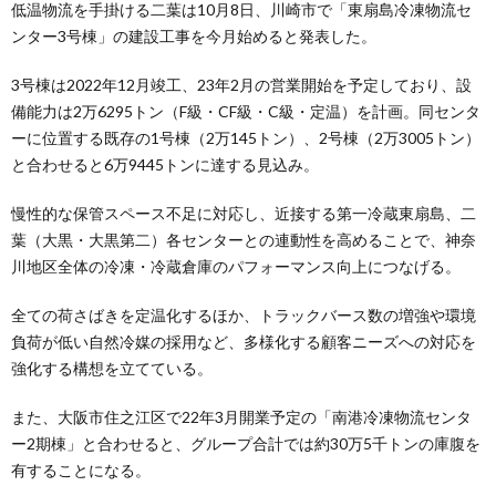
低温物流を手掛ける二葉は10月8日、川崎市で「東扇島冷凍物流セ
ンター3号棟」の建設工事を今月始めると発表した。
3号棟は2022年12月竣工、23年2月の営業開始を予定しており、設
備能力は2万6295トン（F級・CF級・C級・定温）を計画。同センタ
ーに位置する既存の1号棟（2万145トン）、2号棟（2万3005トン）
と合わせると6万9445トンに達する見込み。
慢性的な保管スペース不足に対応し、近接する第一冷蔵東扇島、二
葉（大黒・大黒第二）各センターとの連動性を高めることで、神奈
川地区全体の冷凍・冷蔵倉庫のパフォーマンス向上につなげる。
全ての荷さばきを定温化するほか、トラックバース数の増強や環境
負荷が低い自然冷媒の採用など、多様化する顧客ニーズへの対応を
強化する構想を立てている。
また、大阪市住之江区で22年3月開業予定の「南港冷凍物流センタ
ー2期棟」と合わせると、グループ合計では約30万5千トンの庫腹を
有することになる。