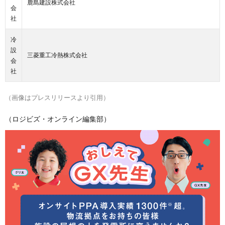
鹿島建設株式会社
会
社
冷
設
三菱重工冷熱株式会社
会
社
（画像はプレスリリースより引用）
（ロジビズ・オンライン編集部）