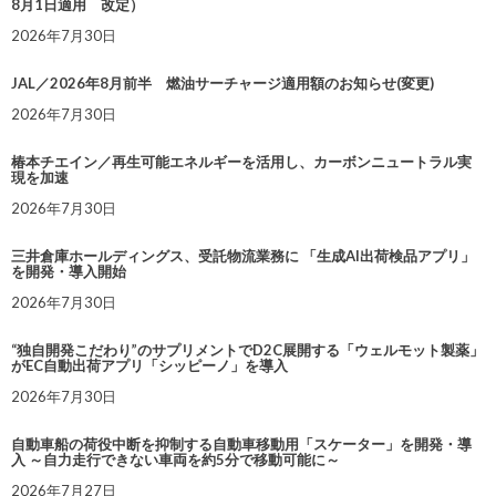
8月1日適用 改定）
2026年7月30日
JAL／2026年8月前半 燃油サーチャージ適用額のお知らせ(変更)
2026年7月30日
椿本チエイン／再生可能エネルギーを活用し、カーボンニュートラル実
現を加速
2026年7月30日
三井倉庫ホールディングス、受託物流業務に 「生成AI出荷検品アプリ」
を開発・導入開始
2026年7月30日
“独自開発こだわり”のサプリメントでD2C展開する「ウェルモット製薬」
がEC自動出荷アプリ「シッピーノ」を導入
2026年7月30日
自動車船の荷役中断を抑制する自動車移動用「スケーター」を開発・導
入 ～自力走行できない車両を約5分で移動可能に～
2026年7月27日