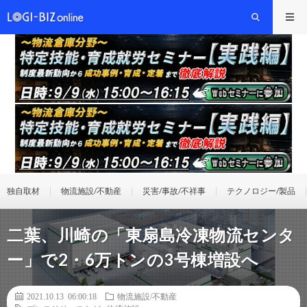
独自取材
物流施設/不動産
災害/事故/不祥事
テクノロジー/製品
二葉、川崎の「東扇島冷凍物流センタ
ー」で2・6万トンの3号棟増設へ
2021.10.13 06:00:18
物流施設/不動産