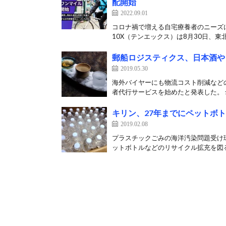
配開始
2022.09.01
コロナ禍で増える自宅療養者のニーズ
10X（テンエックス）は8月30日、東北
郵船ロジスティクス、日本酒や
2019.05.30
海外バイヤーにも物流コスト削減などの
者代行サービスを始めたと発表した。 傘
キリン、27年までにペットボ
2019.02.08
プラスチックごみの海洋汚染問題受け
ットボトルなどのリサイクル拡充を図る