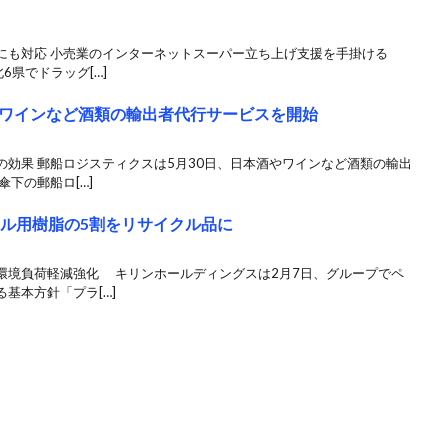
にも対応 小売業のインターネットスーパー立ち上げ支援を手掛ける
6県でドラッグ[…]
ワインなど酒類の輸出者代行サービスを開始
効果 郵船ロジスティクスは5月30日、日本酒やワインなど酒類の輸出
下の郵船ロ[…]
トル用樹脂の5割をリサイクル品に
環境負荷軽減強化 キリンホールディングスは2月7日、グループでペ
基本方針「プラ[…]