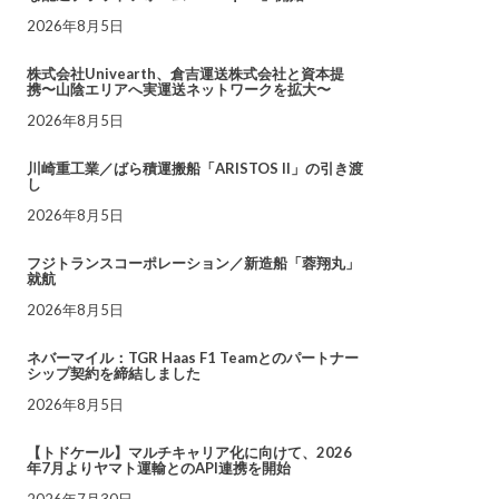
2026年8月5日
株式会社Univearth、倉吉運送株式会社と資本提
携〜山陰エリアへ実運送ネットワークを拡大〜
2026年8月5日
川崎重工業／ばら積運搬船「ARISTOS II」の引き渡
し
2026年8月5日
フジトランスコーポレーション／新造船「蓉翔丸」
就航
2026年8月5日
ネバーマイル：TGR Haas F1 Teamとのパートナー
シップ契約を締結しました
2026年8月5日
【トドケール】マルチキャリア化に向けて、2026
年7月よりヤマト運輸とのAPI連携を開始
2026年7月30日