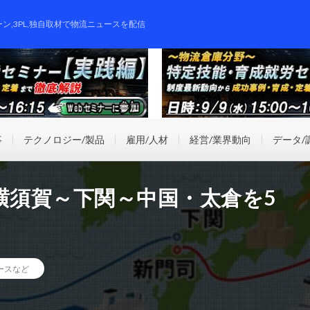
ーン,3PL,独自取材で物流ニュースを配信
事
テクノロジー/製品
雇用/人材
経営/業界動向
データ/
横須賀～下関～中国・太倉を5
ースなど