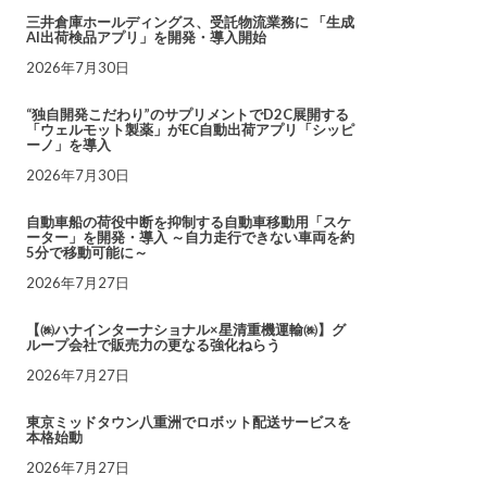
三井倉庫ホールディングス、受託物流業務に 「生成
AI出荷検品アプリ」を開発・導入開始
2026年7月30日
“独自開発こだわり”のサプリメントでD2C展開する
「ウェルモット製薬」がEC自動出荷アプリ「シッピ
ーノ」を導入
2026年7月30日
自動車船の荷役中断を抑制する自動車移動用「スケ
ーター」を開発・導入 ～自力走行できない車両を約
5分で移動可能に～
2026年7月27日
【㈱ハナインターナショナル×星清重機運輸㈱】グ
ループ会社で販売力の更なる強化ねらう
2026年7月27日
東京ミッドタウン八重洲でロボット配送サービスを
本格始動
2026年7月27日