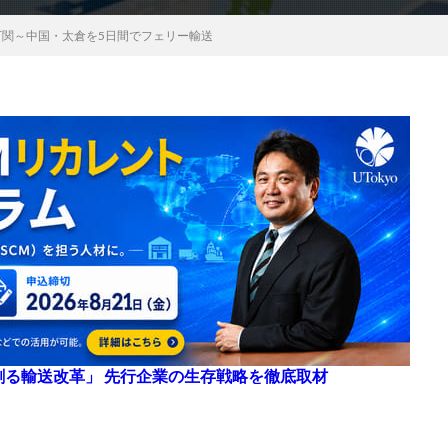
下関～中国・太倉を5日間でフェリー輸送
来を創る輸送改革」 先行企業の生存戦略を徹底取材