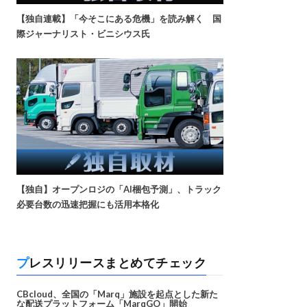
【独自連載】「今そこにある危機」を読み解く 国
際ジャーナリスト・ビニシウス氏
【独自】オープンロジの「AI梱包予測」、トラック
必要台数の迅速把握にも活用本格化
プレスリリースまとめてチェック
CBcloud、全国の「Marq」施設を起点とした新た
な配送プラットフォーム「MarqGO」開始