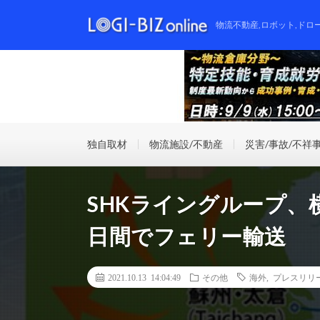
物流不動産,ロボット,ドロ
独自取材
物流施設/不動産
災害/事故/不祥
SHKライングループ、
日間でフェリー輸送
2021.10.13 14:04:49
その他
海外
,
プレスリリ