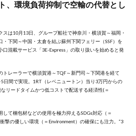
クスは10月13日、グループ船社で神奈川・横須賀～福岡・
口・下関～中国・太倉を結ぶ蘇州下関フェリー（SSF）を
混載サービス「3E-Express」の取り扱いを始めると発
のトレーラーで横須賀港～TQF～新門司～下関港を経て
を5日間で実現。1RT（レベニュートン）当り3万円からの
能なリードタイムかつ低コストで配送する経済性(＝
して梱包材などの使用を極力抑えるSDGs対応（＝
衝撃の優しい環境（＝Environment）の確保にも注力。“3