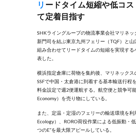
リードタイム短縮や低コスト、環境負荷抑制で空輸の代替とし
て定着目指す
SHKライングループの物流事業会社マリネッ
新門司を結ぶ東京九州フェリー（TQF）と山
組み合わせてリードタイムの短縮を実現する小口
表した。
横浜指定倉庫に荷物を集約後、マリネックス
SSFで中国・太倉港に到着する基本輸送行程
料金設定で週2便運航する。航空便と競争可
Economy）を売り物にしている。
また、定温・定湿のフェリーの輸送環境を利用
Ecology）、RORO荷役作業による低振動・低
つのE”を最大限アピールしている。