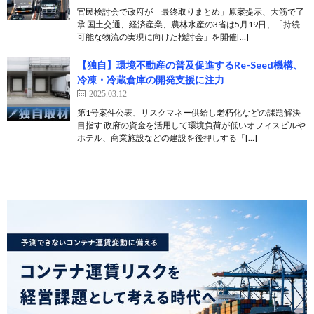
官民検討会で政府が「最終取りまとめ」原案提示、大筋で了
承 国土交通、経済産業、農林水産の3省は5月19日、「持続
可能な物流の実現に向けた検討会」を開催[…]
【独自】環境不動産の普及促進するRe-Seed機構、
冷凍・冷蔵倉庫の開発支援に注力
2025.03.12
第1号案件公表、リスクマネー供給し老朽化などの課題解決
目指す 政府の資金を活用して環境負荷が低いオフィスビルや
ホテル、商業施設などの建設を後押しする「[…]