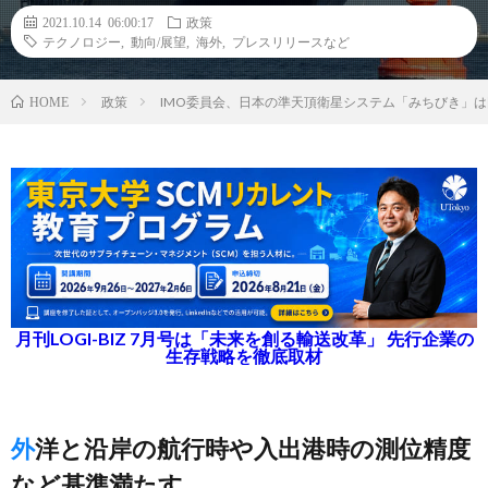
2021.10.14 06:00:17
政策
テクノロジー
,
動向/展望
,
海外
,
プレスリリースなど
政策
IMO委員会、日本の準天頂衛星システム「みちびき」
HOME
月刊LOGI-BIZ 7月号は「未来を創る輸送改革」 先行企業の
生存戦略を徹底取材
外洋と沿岸の航行時や入出港時の測位精度
など基準満たす