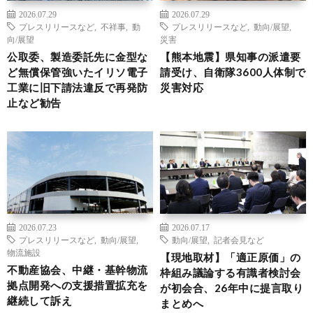
2026.07.29
2026.07.29
プレスリリースなど
,
不祥事
,
動
プレスリリースなど
,
動向/展望
,
向/展望
災害
公取委、製造委託先に金型な
【熊本地震】県知事の派遣要
ど無償保管強いたイリソ電子
請受け、自衛隊3600人体制で
工業に旧下請法違反で再発防
災害対応
止など勧告
2026.07.23
2026.07.17
プレスリリースなど
,
動向/展望
,
動向/展望
,
記者会見など
物流施設
【現地取材】「適正原価」の
不動産協会、中継・基幹物流
枠組み議論する有識者検討会
拠点開発への支援措置拡充を
が初会合、26年中に提言取り
継続して訴え
まとめへ