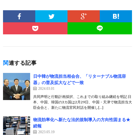
関連する記事
日中韓が物流担当相会合、「リターナブル物流容
器」の普及拡大などで一致
2024.03.01
共同声明と行動計画採択、これまでの取り組み継続を明記 日
本、中国、韓国の3カ国は2月29日、中国・天津で物流担当大
臣会合と、新たに物流官民対話を開催し[…]
物流効率化へ新たな法的規制導入の方向性固まる★
続報
2023.05.19