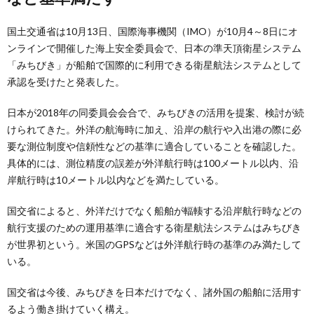
国土交通省は10月13日、国際海事機関（IMO）が10月4～8日にオ
ンラインで開催した海上安全委員会で、日本の準天頂衛星システム
「みちびき」が船舶で国際的に利用できる衛星航法システムとして
承認を受けたと発表した。
日本が2018年の同委員会会合で、みちびきの活用を提案、検討が続
けられてきた。外洋の航海時に加え、沿岸の航行や入出港の際に必
要な測位制度や信頼性などの基準に適合していることを確認した。
具体的には、測位精度の誤差が外洋航行時は100メートル以内、沿
岸航行時は10メートル以内などを満たしている。
国交省によると、外洋だけでなく船舶が輻輳する沿岸航行時などの
航行支援のための運用基準に適合する衛星航法システムはみちびき
が世界初という。米国のGPSなどは外洋航行時の基準のみ満たして
いる。
国交省は今後、みちびきを日本だけでなく、諸外国の船舶に活用す
るよう働き掛けていく構え。