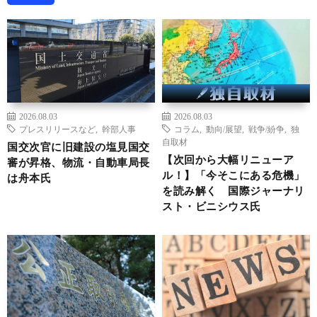
2026.08.03
2026.08.03
プレスリリースなど
,
幹部人事
コラム
,
動向/展望
,
戦争/紛争
,
独
自取材
国交次官に旧建設の塩見国交
【次回から大幅リニューア
審が昇格、物流・自動車局長
ル！】「今そこにある危機」
は舟本氏
を読み解く 国際ジャーナリ
スト・ビニシウス氏