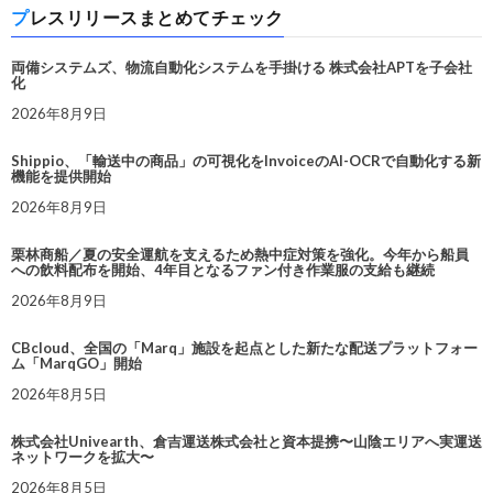
プレスリリースまとめてチェック
両備システムズ、物流自動化システムを手掛ける 株式会社APTを子会社
化
2026年8月9日
Shippio、「輸送中の商品」の可視化をInvoiceのAI-OCRで自動化する新
機能を提供開始
2026年8月9日
栗林商船／夏の安全運航を支えるため熱中症対策を強化。今年から船員
への飲料配布を開始、4年目となるファン付き作業服の支給も継続
2026年8月9日
CBcloud、全国の「Marq」施設を起点とした新たな配送プラットフォー
ム「MarqGO」開始
2026年8月5日
株式会社Univearth、倉吉運送株式会社と資本提携〜山陰エリアへ実運送
ネットワークを拡大〜
2026年8月5日