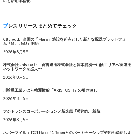
にも活用本格化
プレスリリースまとめてチェック
CBcloud、全国の「Marq」施設を起点とした新たな配送プラットフォー
ム「MarqGO」開始
2026年8月5日
株式会社Univearth、倉吉運送株式会社と資本提携〜山陰エリアへ実運送
ネットワークを拡大〜
2026年8月5日
川崎重工業／ばら積運搬船「ARISTOS II」の引き渡し
2026年8月5日
フジトランスコーポレーション／新造船「蓉翔丸」就航
2026年8月5日
ネバーマイル：TGR Haas F1 Teamとのパートナーシップ契約を締結しま