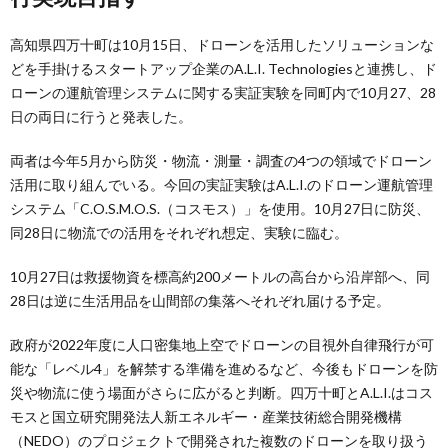
高知県四万十町は10月15日、ドローンを活用したソリューションな
どを手掛けるスタートアップ企業のA.L.I. Technologiesと連携し、ド
ローンの運航管理システムに関する実証実験を同町内で10月27、28
日の両日に行うと発表した。
両者は今年5月から防災・物流・測量・調査の4つの領域でドローン
活用に取り組んでいる。今回の実証実験はA.L.I.のドローン運航管理
システム「C.O.S.M.O.S.（コスモス）」を使用。10月27日に防災、
同28日に物流での活用をそれぞれ想定、実験に臨む。
10月27日は救援物資を標高約200メートルの高台から沿岸部へ、同
28日は逆に生活用品を山間部の集落へそれぞれ届ける予定。
政府が2022年度に人口密集地上空でドローンの目視外自律飛行が可
能な「レベル4」を解禁する準備を進めるなど、今後もドローンを防
災や物流に使う場面がさらに広がると判断。四万十町とA.L.I.はコス
モスと国立研究開発法人新エネルギー・産業技術総合開発機構
（NEDO）のプロジェクトで開発された複数のドローンを取り扱う