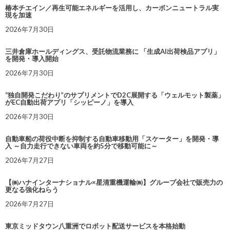
椿本チエイン／再生可能エネルギーを活用し、カーボンニュートラル実
現を加速
2026年7月30日
三井倉庫ホールディングス、受託物流業務に 「生成AI出荷検品アプリ」
を開発・導入開始
2026年7月30日
“独自開発こだわり”のサプリメントでD2C展開する「ウェルモット製薬」
がEC自動出荷アプリ「シッピーノ」を導入
2026年7月30日
自動車船の荷役中断を抑制する自動車移動用「スケーター」を開発・導
入 ～自力走行できない車両を約5分で移動可能に～
2026年7月27日
【㈱ハナインターナショナル×星清重機運輸㈱】グループ会社で販売力の
更なる強化ねらう
2026年7月27日
東京ミッドタウン八重洲でロボット配送サービスを本格始動