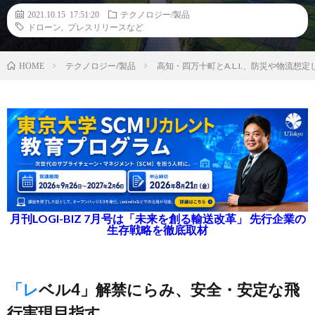
2021.10.15 17:51:20
テクノロジー/製品
ドローン
,
プレスリリースなど
テクノロジー/製品
高知・四万十町とA.L.I.、防災や物流
HOME
月刊LOGI-BIZ 7月号は「未来を創る輸送改革」 先行企業の
生存戦略を徹底取材
「レベル4」解禁にらみ、安全・安定な飛
行実現目指す