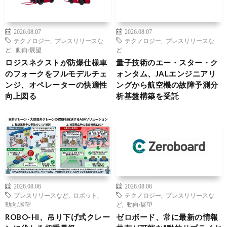
2026.08.07
2026.08.07
テクノロジー
,
プレスリリースな
テクノロジー
,
プレスリリースな
ど
,
動向/展望
ど
ロジスネクストが防爆仕様車
量子技術のエー・スター・ク
のフォークをフルモデルチェ
ォンタム、JALエンジニアリ
ンジ、オペレーターの快適性
ングから航空機の故障予測分
向上図る
析基盤構築を受託
2026.08.06
2026.08.06
プレスリリースなど
,
ロボット
,
テクノロジー
,
プレスリリースな
動向/展望
ど
,
動向/展望
ROBO-HI、吊り下げ式クレー
ゼロボード、常に最新の情報