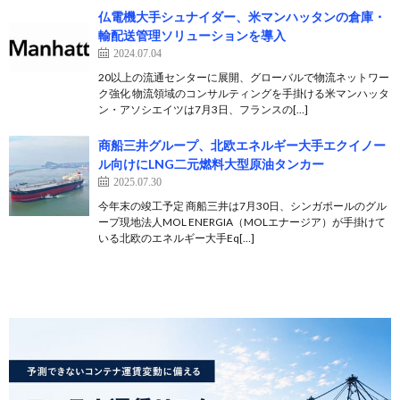
仏電機大手シュナイダー、米マンハッタンの倉庫・
輸配送管理ソリューションを導入
2024.07.04
20以上の流通センターに展開、グローバルで物流ネットワー
ク強化 物流領域のコンサルティングを手掛ける米マンハッタ
ン・アソシエイツは7月3日、フランスの[…]
商船三井グループ、北欧エネルギー大手エクイノー
ル向けにLNG二元燃料大型原油タンカー
2025.07.30
今年末の竣工予定 商船三井は7月30日、シンガポールのグル
ープ現地法人MOL ENERGIA（MOLエナージア）が手掛けて
いる北欧のエネルギー大手Eq[…]