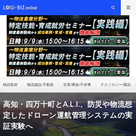
独自取材
物流施設/不動産
災害/事故/不祥事
テクノロジー/製品
高知・四万十町とA.L.I.、防災や物流想
定したドローン運航管理システムの実
証実験へ