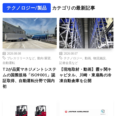
テクノロジー/製品
カテゴリの最新記事
2026.08.08
2026.08.07
プレスリリースなど
,
動向/展望
,
テクノロジー
,
動画
,
物流施設
,
自動運転
記者会見など
T2が品質マネジメントシステ
【現地取材・動画】霞ヶ関キ
ムの国際規格「ISO9001」認
ャピタル、川崎・東扇島の冷
証取得、自動運転分野で国内
凍自動倉庫を公開
初