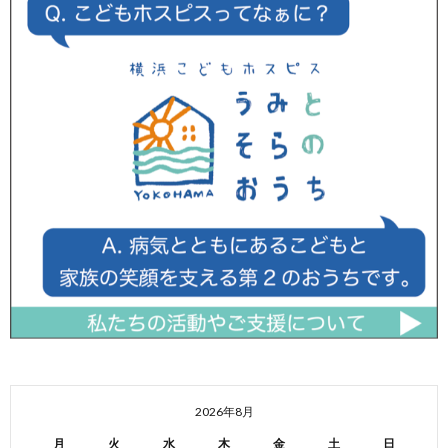
2026年8月
月
火
水
木
金
土
日