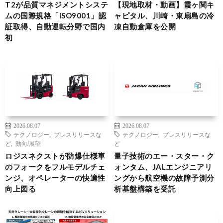
T2が品質マネジメントシステ
【現地取材・動画】霞ヶ関キ
ムの国際規格「ISO9001」認
ャピタル、川崎・東扇島の冷
証取得、自動運転分野で国内
凍自動倉庫を公開
初
2026.08.07
2026.08.07
テクノロジー
,
プレスリリースな
テクノロジー
,
プレスリリースな
ど
,
動向/展望
ど
ロジスネクストが防爆仕様車
量子技術のエー・スター・ク
のフォークをフルモデルチェ
ォンタム、JALエンジニアリ
ンジ、オペレーターの快適性
ングから航空機の故障予測分
向上図る
析基盤構築を受託