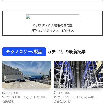
ロジスティクス管理の専門誌
月刊ロジスティクス・ビジネス
テクノロジー/製品
カテゴリの最新記事
2026.08.08
2026.08.07
プレスリリースなど
,
動向/展望
,
テクノロジー
,
動画
,
物流施設
,
自動運転
記者会見など