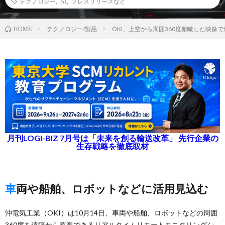
テクノロジー
,
AI
,
プレスリリースなど
テクノロジー/製品
OKI、上空から周囲360度俯瞰した映像
HOME
月刊LOGI-BIZ 7月号は「未来を創る輸送改革」 先行企業の
生存戦略を徹底取材
車両や船舶、ロボットなどに活用見込む
沖電気工業（OKI）は10月14日、車両や船舶、ロボットなどの周囲
360度を遠隔から監視できるリアルタイムリモートモニタリングシ