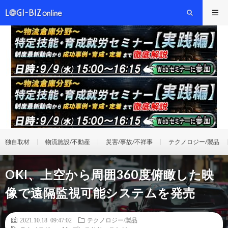
独自取材
物流施設/不動産
災害/事故/不祥事
テクノロジー/製品
OKI、上空から周囲360度俯瞰した映
像で遠隔監視可能システムを発売
2021.10.18 09:47:02
テクノロジー/製品