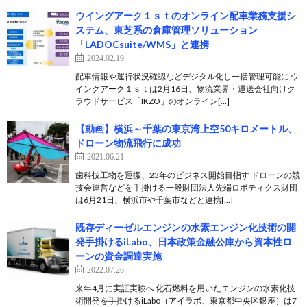
ウイングアーク１ｓｔのオンライン配車業務支援シ
ステム、東芝系の倉庫管理ソリューション
「LADOCsuite/WMS」と連携
2024.02.19
配車情報や運行状況確認などデジタル化し一括管理可能に ウ
イングアーク１ｓｔは2月16日、物流業界・運送会社向けク
ラウドサービス「IKZO」のオンライン[…]
【動画】横浜～千葉の東京湾上空50キロメートル、
ドローン物流飛行に成功
2021.06.21
歯科技工物を運搬、23年のビジネス開始目指す ドローンの競
技会運営などを手掛ける一般財団法人先端ロボティクス財団
は6月21日、横浜市や千葉市などと連携[…]
既存ディーゼルエンジンの水素エンジン化技術の開
発手掛けるiLabo、日本政策金融公庫から資本性ロ
ーンの資金調達実施
2022.07.26
来年4月に実証実験へ 化石燃料を用いたエンジンの水素化技
術開発を手掛けるiLabo（アイラボ、東京都中央区銀座）は7