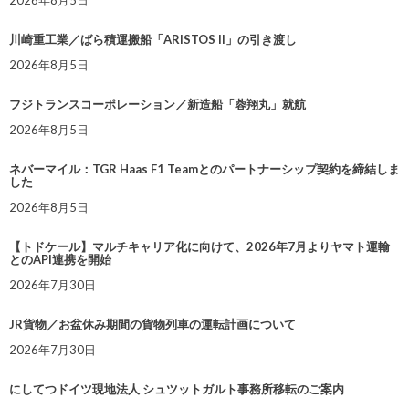
2026年8月5日
川崎重工業／ばら積運搬船「ARISTOS II」の引き渡し
2026年8月5日
フジトランスコーポレーション／新造船「蓉翔丸」就航
2026年8月5日
ネバーマイル：TGR Haas F1 Teamとのパートナーシップ契約を締結しま
した
2026年8月5日
【トドケール】マルチキャリア化に向けて、2026年7月よりヤマト運輸
とのAPI連携を開始
2026年7月30日
JR貨物／お盆休み期間の貨物列車の運転計画について
2026年7月30日
にしてつドイツ現地法人 シュツットガルト事務所移転のご案内