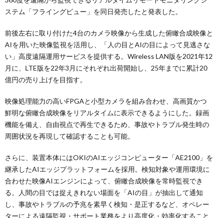
ステム「フライングビュー」を同日発売したと発表した。
前後左右に取り付けた4台のカメラ映像から生成した俯瞰合成映像と
AIを用いた映像監視を活用し、「人の目とAIの目によって見逃さな
い」高度遠隔運用サービスを提供する。Wireless LAN版を2021年12
月に、LTE版を22年3月にそれぞれ出荷開始し、25年までに累計20
億円の売り上げを目指す。
映像処理能力の高いFPGAと小型カメラを組み合わせ、高画質かつ
鮮明な俯瞰合成映像をリアルタイムに表示できるようにした。録画
機能を備え、自由視点で再生できるため、事故やトラブル発生時の
周囲状況を再現して確認することも可能。
さらに、装置本体にはOKIのAIエッジコンピューター「AE2100」を
継承したAIエッジプラットフォームを採用。検知対象や運用環境に
合わせた映像AIエンジンによって、俯瞰合成映像を常時監視でき
る。人間の目では捉えきれない場面を「AIの目」が抽出して通知
し、事故やトラブルの予兆を素早く検知・是正するなど、オペレー
ターによる遠隔監視・サポート業務をより高度化・効率化すること