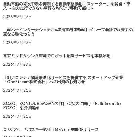
自動車船の荷役中断を抑制する自動車移動用「スケーター」を開発・導
入 ～自力走行できない車両を約5分で移動可能に～
2026年7月27日
【㈱ハナインターナショナル×星清重機運輸㈱】グループ会社で販売力の
更なる強化ねらう
2026年7月27日
東京ミッドタウン八重洲でロボット配送サービスを本格始動
2026年7月27日
上組／コンテナ物流最適化サービスを提供する スタートアップ企業
「OneStream株式会社」への出資のお知らせ
2026年7月21日
ZOZO、BONJOUR SAGANの自社EC拡大に向け「Fulfillment by
ZOZO」を提供開始
2026年7月21日
ロジポケ、「パスキー認証（MFA）」機能をリリース