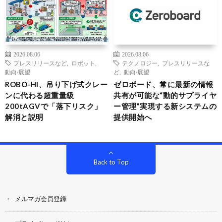
2026.08.06
2026.08.06
プレスリリースなど
,
ロボット
,
テクノロジー
,
プレスリリースな
動向/展望
ど
,
動向/展望
ROBO-HI、吊り下げ式クレー
ゼロボード、常に最新の情報
ンに代わる超重量級
共有が可能な“動的サプライヤ
200tAGVで「落下リスク」
ー管理”実現する新システムの
解消と説明
提供開始へ
Back to Top
メルマガ会員登録